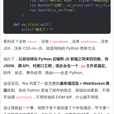
rio
.
Text
(
"Hello, Rio!"
,
style
=
"heading1"
)
rio
.
Button
(
"点我"
,
on_press
=
self
.
on_click
)
rio
.
Switch
(
is_on
=
True
),
)
def
on_click
(
self
):
print
(
"被点了！"
)
看到没？没有
，没有
，没有
，没有
<div>
className
useState
JSX，没有 CSS-in-JS。就是纯纯的 Python 类和方法。
说白了，
以前你得在 Python 后端和 JS 前端之间来回切换、传
JSON、调 API、对接口文档，现在全在一个
文件里搞定。
.py
组件、状态、事件处理、路由——全是 Python。
这还没完。Rio 内置了一套完整的
服务端渲染 + WebSocket 推
送
机制。你在 Python 里改了组件的状态，前端自动更新，不用
手动调
，不用管虚拟 DOM diff，什么都不用管。
setState
这让我想起一个事。前阵子有个朋友接了个外包项目，甲方要一