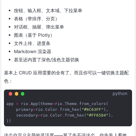
按钮、输入框、文本域、下拉菜单
表格（带排序、分页）
对话框、抽屉、弹出菜单
图表（基于 Plotly）
文件上传、进度条
Markdown 渲染器
甚至还内置了深色/浅色主题切换
基本上 CRUD 应用需要的全有了。而且你可以一键切换主题配
色：
python
app
=
rio
.
App
(
theme
=
rio
.
Theme
.
from_colors
(
primary
=
rio
.
Color
.
from_hex
(
"#6C63FF"
),
secondary
=
rio
.
Color
.
from_hex
(
"#FF6584"
),
))
这个自定义主题的灵活度——算了先不说这个，你先装上看效