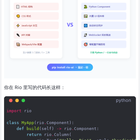
你在 Rio 里写的代码长这样：
python
import
rio
class
MyApp
(
rio
.
Component
):
def
build
(
self
)
->
rio
.
Component
:
return
rio
.
Column
(