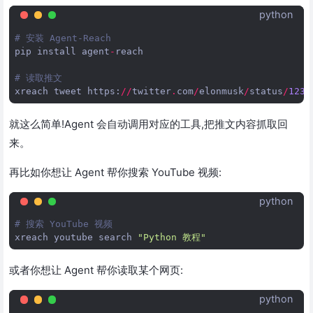
python
# 安装 Agent-Reach
pip
install
agent
-
reach
# 读取推文
xreach
tweet
https
:
//
twitter
.
com
/
elonmusk
/
status
/
1234
就这么简单!Agent 会自动调用对应的工具,把推文内容抓取回
来。
再比如你想让 Agent 帮你搜索 YouTube 视频:
python
# 搜索 YouTube 视频
xreach
youtube
search
"Python 教程"
或者你想让 Agent 帮你读取某个网页:
python