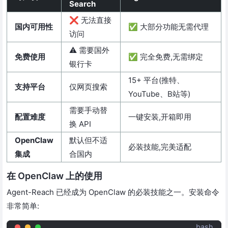
Search
❌ 无法直接
国内可用性
✅ 大部分功能无需代理
访问
⚠️ 需要国外
免费使用
✅ 完全免费,无需绑定
银行卡
15+ 平台(推特、
支持平台
仅网页搜索
YouTube、B站等)
需要手动替
配置难度
一键安装,开箱即用
换 API
OpenClaw
默认但不适
必装技能,完美适配
集成
合国内
在 OpenClaw 上的使用
Agent-Reach 已经成为 OpenClaw 的必装技能之一。安装命令
非常简单:
bash