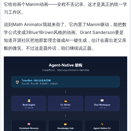
它给你画个Manim动画——全程不丢记录。这才是真正的统一学
习工作区。
说到Math Animator我就来劲了。它内置了Manim驱动，能把数
学公式变成3Blue1Brown风格的动画。Grant Sanderson要是
知道开源社区把他那套理念做成AI一键生成，估计会露出老父亲
般的微笑。不过这是题外话，咱们继续说正题。