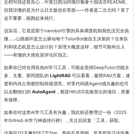
文档写得还算良心，中英日西法阿俄印葡泰十国语言README。
但我没懂的是为什么日文版也在里面——作者是二次元吗？算了
这不重要，能跑起来就行。
说实话，它底层那个nanobot引擎的具体调度机制我也没完全搞
懂……心跳循环是怎么驱动每个TutorBot做自主决策的？任务队
列和状态机是怎么设计的？原理大概是这样，细节可能有出入
——有懂的大佬欢迎评论区指正。
如果你已经在用其他AI学习工具，可能会觉得DeepTutor功能太
多、太重。那同团队的
LightRAG
可以看看，极简RAG方案，速
度和内存占用都控制得很漂亮。对零代码搭Agent感兴趣的也可
以去翻他们的
AutoAgent
，都是HKUDS实验室出的项目，质量
有保障。
如果你对这类AI学习工具有兴趣，我此前还整理过一份《2025
年GitHub AI学习神器排行榜》，关注后回复「工具」获取。
这项目111天飙到近2万Star，靠的不是营销，是真把学习这件事