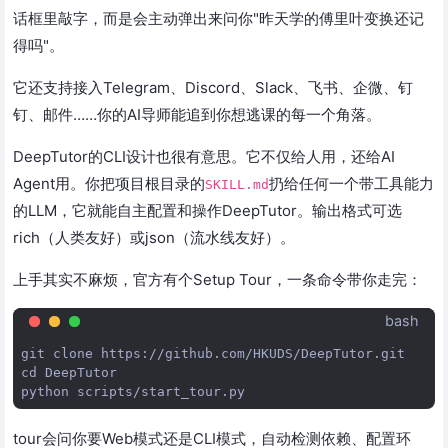
话框里敲字，而是会主动弹出来问你"昨天学的傅里叶变换还记
得吗"。
它还支持接入Telegram、Discord、Slack、飞书、企微、钉
钉、邮件……你的AI导师能追到你想逃课的每一个角落。
DeepTutor的CLI设计也很有意思。它不仅给人用，还给AI
Agent用。你把项目根目录的
扔给任何一个带工具能力
SKILL.md
的LLM，它就能自主配置和操作DeepTutor。输出格式可选
rich（人类友好）或json（流水线友好）。
上手其实不麻烦，官方有个Setup Tour，一条命令带你走完：
bash
git
clone
cd
DeepTutor

python
tour会问你要Web模式还是CLI模式，自动检测依赖、配置环