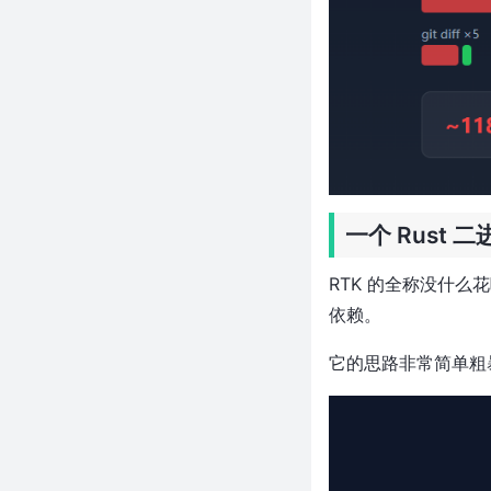
目让AI搜索离线跑
几十块的芯片跑人脸识别？乐鑫
开源ESP-Vision让千元级AI视觉
方案慌了
新项目！数据查询比 RocksDB
快 11 倍，这个 Rust 写的嵌入式
引擎太狠了
近 2,400 Star！300MB→一个函
数调用，Rust 写的下一代 OG 图
一个 Rust
引擎让 Chrome 下岗了
近 3 千 Star！744B 参数跑在
RTK 的全称没什么
25GB 内存笔记本上，这个纯 C
依赖。
项目太狠了
告别 whatsmydns.net！一行命
它的思路非常简单粗
令并行查34个DNS，终端世界地
图实时看传播
近 5.6 万 Star！Fork 即用每天推
送 AI 炒股报告，付费软件的饭碗
被砸了？