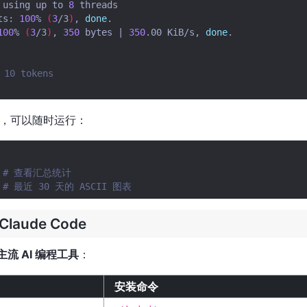
using
up
to
8
threads

ts:
100
%
(
3
/3
)
,
done
.

100
%
(
3
/3
)
,
350
bytes
|
350
.00
KiB/s,
done
.

0 tokens
en，可以随时运行：
# 查看汇总统计
# 最近 30 天的 ASCII 图表
aude Code
款主流 AI 编程工具
：
安装命令