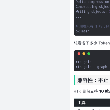
的代码焦虑
Delta
compression
Compressing
objec
超 1000 星！13MB 打包整个网
Writing
objects:
站、剥离所有 JS，这个 Go 项目
...

太离谱了
4 天前刚发布！用 Zig 重写 GNU
# 现在只有 1 行，约 1
screen，Session 还能当 API
ok
调，这个项目太狠了
让最强AI当架构师，便宜的当码
想看省了多少 Tok
农——shadcn这操作太离谱了
近1500 Star！反检测浏览器在
C++层硬改Firefox，
rtk
gain
reCAPTCHA飙到0.9——这个开
rtk
gain
--graph
源项目太狠了
近 5000 Star！一个数据库干翻
兼容性：不止 Cl
四个，这个 Rust 项目让 Neo4j
都不香了
RTK 目前支持
10 
101ms 分出 100 个隔离沙箱，比
CubeSandbox 快 10 倍，forkd
工具
凭什么这么狂