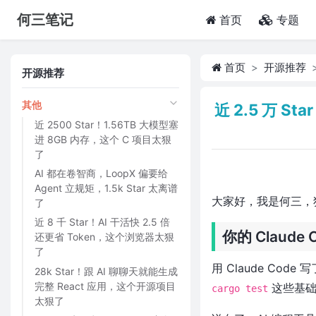
何三笔记
(current)
首页
专题
首页
开源推荐
开源推荐
其他
近 2.5 万 St
近 2500 Star！1.56TB 大模型塞
进 8GB 内存，这个 C 项目太狠
了
AI 都在卷智商，LoopX 偏要给
Agent 立规矩，1.5k Star 太离谱
大家好，我是何三，
了
近 8 千 Star！AI 干活快 2.5 倍
你的 Claud
还更省 Token，这个浏览器太狠
了
用 Claude Cod
28k Star！跟 AI 聊聊天就能生成
完整 React 应用，这个开源项目
这些基础
cargo test
太狠了