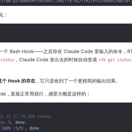
//raw.githubusercontent.com/rtk-ai/rtk/refs/heads/master
化：
 Bash Hook——之后你在 Claude Code 里输入的命令，
，Claude Code 发出去的时候自动变成
 status
rtk git status
这个 Hook 的存在
，它只是收到了一个更精简的输出结果。
 Code，直接正常用就行，感受大概是这样的：
出 15 行，约 200 tokens
ts:
5
,
done
.

100
%
(
5
/5
)
,
done
.
