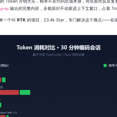
具的 Token 开销大头，根本不在代码生成本身，而在那些反反
、
输出的完整内容，全都原封不动塞进上下文窗口，占着 Tok
grep
冒出来一个叫
RTK
的项目，23.4k Star，专门解决这个痛点——在
。