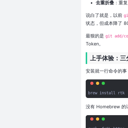
当不成了，太狠了
去重折叠
：重复
仅 7MB 就把 VS Code 和 Cursor
的事儿全干了？这个 Tauri 项目
说白了就是，以前
g
凭什么这么狂
状态，但成本降了 8
近 1 万 Star！LLM 推理快 8
倍、成本省 8 倍，这个 KV
最狠的是
git add/c
Cache 层凭什么这么狂
Token。
3k+ Star！git push 前让 AI 审一
遍代码，Bug 少了九成，这个
上手体验：三
Go 工具太狠了
近 8 千 Star！一次性干翻整本
安装就一行命令的事
PDF，百度这个 OCR 让文档解析
彻底变了天
等 pnpm run 等到崩溃？Rust 写
brew
install
的 Nub 让 Node 工具链快了 30
倍，风扇终于不狂转了
没有 Homebrew 
近2万Star！32KB的JS让AI操控
网页，比Python方案轻100倍，
阿里这个项目太狠了
1万+ Star！小米开源AI编程助