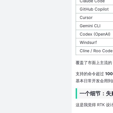
Claude Code
近9万Star！25年老牌CV库发布
5.0，OpenCV这波更新太狠了
GitHub Copilot
免费替代 Charles Proxy？这个
Cursor
Rust 写的 MITM 代理自带 AI 助
手，用中文就能配规则
Gemini CLI
git diff 输出减少 96%！这个
Codex (OpenAI)
Rust 工具让 AI 编程的 Token 成
本直接打骨折
Windsurf
近 6k Star！60ms 启动一个微型
Cline / Roo Code
虚拟机，Agent 沙箱被 Rust 重
新定义了
覆盖了市面上主流的 A
近 2 万 Star！一行命令集成队列
+Agent+沙箱，后端的饭碗要被
支持的命令超过
100
砸了？
基本日常开发会用到
近 2 万 Star！AI 在后台操控电脑
不抢你鼠标，Cua 让 Agent 真正
一个细节：失
「用」上电脑了
近 4 万 Star！自托管版
这是我觉得 RTK 
ChatGPT 全家桶，一个容器不用
给 OpenAI 交月费了