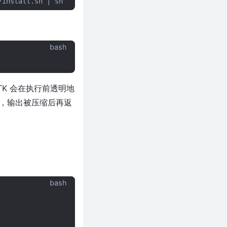
/install.sh
|
bash
RTK 会在执行前透明地
，输出被压缩后再返
bash