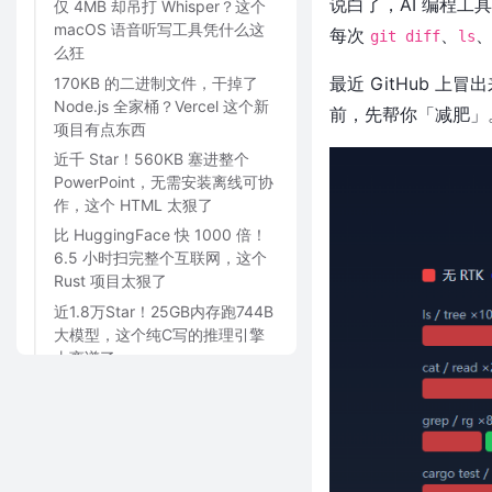
说白了，AI 编程工
仅 4MB 却吊打 Whisper？这个
macOS 语音听写工具凭什么这
每次
、
git diff
ls
么狂
最近 GitHub 上
170KB 的二进制文件，干掉了
Node.js 全家桶？Vercel 这个新
前，先帮你「减肥」
项目有点东西
近千 Star！560KB 塞进整个
PowerPoint，无需安装离线可协
作，这个 HTML 太狠了
比 HuggingFace 快 1000 倍！
6.5 小时扫完整个互联网，这个
Rust 项目太狠了
近1.8万Star！25GB内存跑744B
大模型，这个纯C写的推理引擎
太离谱了
12.5 万 Star！100+ 个 AI Agent
拿来就能跑，一行命令白嫖所有
大模型
500+ Star！7MB 搞定语义嵌
入，连GPU都不用？这个Rust项