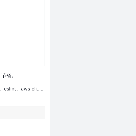
 节省。
eslint、aws cli……