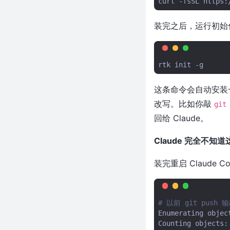
curl
-fsSL
https:
手，12天冲上热榜，搞手机的开
始卷AI编程了？
装完之后，运行初始
近4.5万Star！比普通AI少写54%
代码，这个项目让AI终于学会
「偷懒」了
rtk
init
BSN 场景 + ECS 架构，Bevy
0.19 让游戏代码从 100 行变成
这条命令会自动安装一个
10 行
改写。比如你敲
git
"不要写代码"比"写代码"更难
——近 4 万 Star 的项目，重新
回给 Claude。
定义了什么叫优秀的 AI Agent
Claude 完全不知道
近3.5万Star！AI代码量减少
54%，成本省20%，这个让AI
变"懒"的项目太狠了
装完重启 Claude
近 500 Star！Rust 写 CUDA 核
函数还能满血输出？NVlabs 这个
项目太离谱了
# 以前 git push 输
5天斩获2.2万Star！让AI少写
Enumerating
objec
94%的代码，这个项目治好了我
Counting
objects: