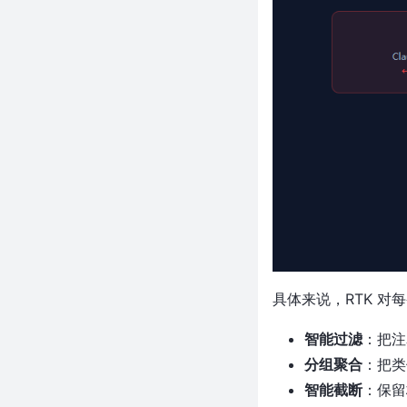
一行JS代码，让网页听懂人话！
阿里2.5万Star的Page Agent颠
覆了GUI自动化
不到 400 Star，却让 Claude 学
会你所有的浏览器操作——这个
新项目太离谱了
近 7 千 Star！大模型推理加速 3
倍零损失，DeepSeek 这个开源
项目太狠了
近 4 万 Star！一个终端搞定
DeepSeek/Claude/GPT，编程
助手全都要下岗了？
一行 npm 命令，终端里搜+下种
子！BT 下载从未这么爽过
具体来说，RTK 对
5万+ Star！Astro 7 把编译器从
Go 重写成 Rust，大型网站构建
智能过滤
：把注
直接翻倍
分组聚合
：把类
纯 Python 撸出 React 级 Web
智能截断
：保留
应用？HTML/CSS/JS 连备胎都