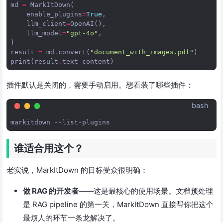
md
=
MarkItDown
(
enable_plugins
=
True
,
llm_client
=
OpenAI
(),
llm_model
=
"gpt-4o"
,
)
result
=
md
.
convert
(
"document_with_images.pdf"
)
print
(
result
.
text_content
)
插件默认是关闭的，需要手动启用。想看装了哪些插件：
bash
markitdown
谁适合用这个？
老实说，MarkItDown 的目标受众很明确：
做 RAG 的开发者
——这是最核心的使用场景。文档预处理
是 RAG pipeline 的第一关，MarkItDown 直接帮你把这个
最烦人的环节一条龙解决了。