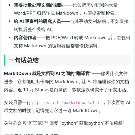
需要批量处理文档的团队
——比如把历史积累的大量
Word/PPT 归档转成 Markdown，方便搜索和检索。
给 AI 喂资料的研究人员
——与其手动复制粘贴，不如直接
转换后整个丢给 AI。
内容创作者
——把 PDF/Word 转成 Markdown 后，在任何
支持 Markdown 的编辑器里都能愉快编辑。
一句话总结
MarkItDown 就是文档到 AI 之间的"翻译官"
——你丢什么文件
进去，它都能吐出干净的 Markdown，让 AI 准确理解你的文档
内容。近 10 万 Star 不是白拿的，微软这次确实干了个实用活。
安装只需一行
，下次再给 AI
pip install 'markitdown[all]'
喂文档的时候，记得先让它过一遍 MarkItDown。
关注公众号“何三笔记” 回复 “python” 获取python“不传秘籍”