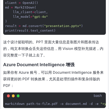
client
=
OpenAI
()
md
=
MarkItDown
(
llm_client
=
client
,
llm_model
=
"gpt-4o"
)
result
=
md
.
convert
(
"presentation.pptx"
)
print
(
result
.
text_content
)
这个设计挺聪明的。PPT 里面大量信息是靠图片和图表传达
的，纯文本转换会丢失这些信息，用 Vision 模型补充描述，内
容完整度一下子就上去了。
Azure Document Intelligence 增强
如果你有 Azure 账号，可以用 Document Intelligence 服务来
获得更好的 PDF 转换效果，尤其是处理扫描件和复杂排版的
PDF：
bash
markitdown
path-to-file.pdf
-o
document.md
-d
-e
"<yo