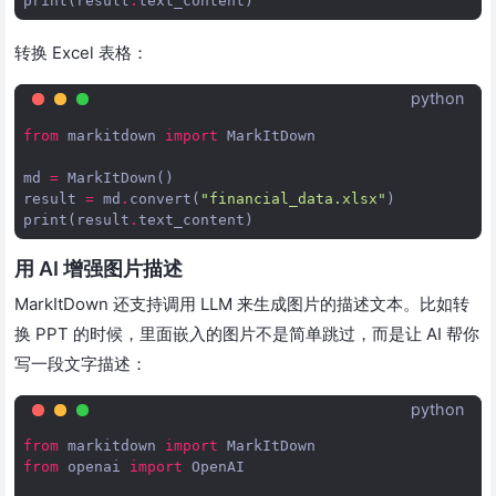
print
(
result
.
text_content
)
转换 Excel 表格：
python
from
markitdown
import
MarkItDown
md
=
MarkItDown
()
result
=
md
.
convert
(
"financial_data.xlsx"
)
print
(
result
.
text_content
)
用 AI 增强图片描述
MarkItDown 还支持调用 LLM 来生成图片的描述文本。比如转
换 PPT 的时候，里面嵌入的图片不是简单跳过，而是让 AI 帮你
写一段文字描述：
python
from
markitdown
import
MarkItDown
from
openai
import
OpenAI