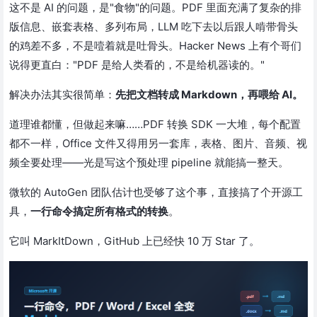
这不是 AI 的问题，是"食物"的问题。PDF 里面充满了复杂的排
版信息、嵌套表格、多列布局，LLM 吃下去以后跟人啃带骨头
的鸡差不多，不是噎着就是吐骨头。Hacker News 上有个哥们
说得更直白："PDF 是给人类看的，不是给机器读的。"
解决办法其实很简单：
先把文档转成 Markdown，再喂给 AI。
道理谁都懂，但做起来嘛……PDF 转换 SDK 一大堆，每个配置
都不一样，Office 文件又得用另一套库，表格、图片、音频、视
频全要处理——光是写这个预处理 pipeline 就能搞一整天。
微软的 AutoGen 团队估计也受够了这个事，直接搞了个开源工
具，
一行命令搞定所有格式的转换
。
它叫 MarkItDown，GitHub 上已经快 10 万 Star 了。