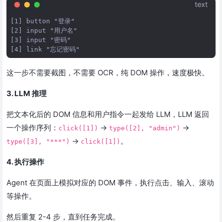
text
[1] button "登录"

[2] input "用户名" 

[3] input "密码"

这一步不需要截图，不需要 OCR，纯 DOM 操作，速度极快。
3. LLM 推理
把文本化后的 DOM 信息和用户指令一起发给 LLM，LLM 返回
一个操作序列：
→
→
click([1])
type([2], "admin")
→
。
type([3], "***")
click([1])
4. 执行操作
Agent 在页面上模拟对应的 DOM 事件，执行点击、输入、滚动
等操作。
然后重复 2-4 步，直到任务完成。