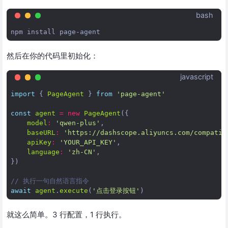
bash
npm
install
然后在你的代码里初始化：
javascript
import
{
PageAgent
}
from
'page-agent'
const
agent
=
new
PageAgent
({
model
:
'qwen-plus'
,
baseURL
:
'https://dashscope.aliyuncs.com/compatib
apiKey
:
'YOUR_API_KEY'
,
language
:
'zh-CN'
,
})
// 执行一句自然语言指令
await
agent
.
execute
(
'点击登录按钮'
)
就这么简单。3 行配置，1 行执行。