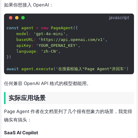
如果你想接入 OpenAI：
javascript
const
agent
=
new
PageAgent
({
model
:
'gpt-4o-mini'
,
baseURL
:
'https://api.openai.com/v1'
,
apiKey
:
'YOUR_OPENAI_KEY'
,
language
:
'zh-CN'
,
})
await
agent
.
execute
(
'在搜索框输入"Page Agent"并回车'
)
任何兼容 OpenAI API 格式的模型都能用。
实际应用场景
Page Agent 作者在文档里列了几个很有想象力的场景，我觉得
确实有搞头：
SaaS AI Copilot