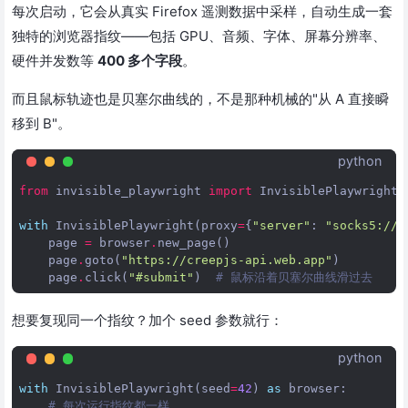
每次启动，它会从真实 Firefox 遥测数据中采样，自动生成一套
独特的浏览器指纹——包括 GPU、音频、字体、屏幕分辨率、
硬件并发数等
400 多个字段
。
而且鼠标轨迹也是贝塞尔曲线的，不是那种机械的"从 A 直接瞬
移到 B"。
python
from
invisible_playwright
import
InvisiblePlaywright
with
InvisiblePlaywright
(
proxy
=
{
"server"
:
"socks5://.
page
=
browser
.
new_page
()
page
.
goto
(
"https://creepjs-api.web.app"
)
page
.
click
(
"#submit"
)
# 鼠标沿着贝塞尔曲线滑过去
想要复现同一个指纹？加个 seed 参数就行：
python
with
InvisiblePlaywright
(
seed
=
42
)
as
browser
:
# 每次运行指纹都一样