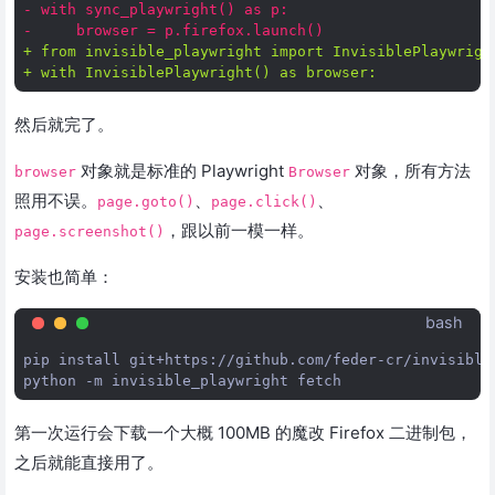
- with sync_playwright() as p:
-     browser = p.firefox.launch()
+ from invisible_playwright import InvisiblePlaywrigh
+ with InvisiblePlaywright() as browser:
然后就完了。
对象就是标准的 Playwright
对象，所有方法
browser
Browser
照用不误。
、
、
page.goto()
page.click()
，跟以前一模一样。
page.screenshot()
安装也简单：
bash
pip
install
git+https://github.com/feder-cr/invisible_
python
-m
invisible_playwright
第一次运行会下载一个大概 100MB 的魔改 Firefox 二进制包，
之后就能直接用了。