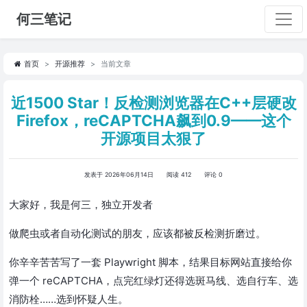
何三笔记
首页
开源推荐
当前文章
近1500 Star！反检测浏览器在C++层硬改
Firefox，reCAPTCHA飙到0.9——这个
开源项目太狠了
发表于 2026年06月14日
阅读 412
评论 0
大家好，我是何三，独立开发者
做爬虫或者自动化测试的朋友，应该都被反检测折磨过。
你辛辛苦苦写了一套 Playwright 脚本，结果目标网站直接给你
弹一个 reCAPTCHA，点完红绿灯还得选斑马线、选自行车、选
消防栓……选到怀疑人生。