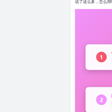
说了这么多，怎么用
告别 whatsmydns.net！一行命
令并行查34个DNS，终端世界地
图实时看传播
近 5.6 万 Star！Fork 即用每天推
送 AI 炒股报告，付费软件的饭碗
被砸了？
一行JS代码，让网页听懂人话！
阿里2.5万Star的Page Agent颠
覆了GUI自动化
不到 400 Star，却让 Claude 学
会你所有的浏览器操作——这个
新项目太离谱了
近 7 千 Star！大模型推理加速 3
倍零损失，DeepSeek 这个开源
项目太狠了
近 4 万 Star！一个终端搞定
DeepSeek/Claude/GPT，编程
助手全都要下岗了？
一行 npm 命令，终端里搜+下种