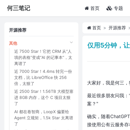
何三笔记
(current)
首页
专题
首页
开源推荐
开源推荐
其他
仅用5分钟，让
近 7500 Star！它把 CRM 从“人
填的表格”变成“AI 的记事本”，太
离谱了
近 7000 Star！4.4ms 转完一份
文档，比 LibreOffice 快 256
大家好，我是何三，
倍，太狠了
近 2500 Star！1.56TB 大模型塞
最近很多朋友问我：
进 8GB 内存，这个 C 项目太狠
案？"
了
AI 都在卷智商，LoopX 偏要给
确实，随着ChatG
Agent 立规矩，1.5k Star 太离谱
了
接使用公有云服务存