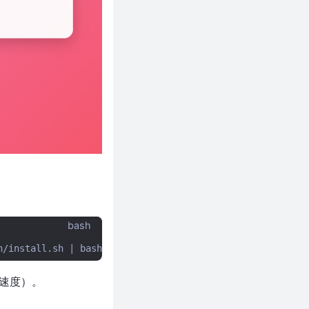
bash
n/install.sh
|
络速度）。