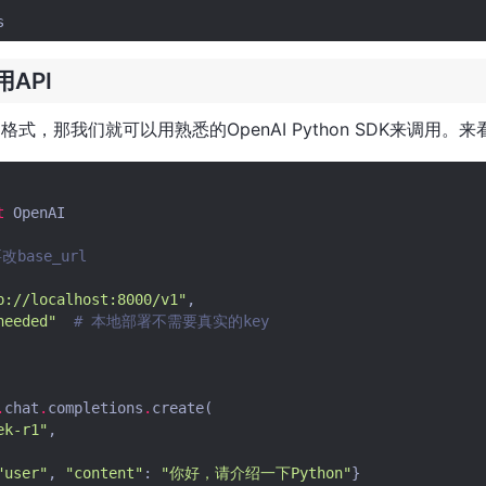
API
API格式，那我们就可以用熟悉的OpenAI Python SDK来调用。
t
OpenAI
base_url
p://localhost:8000/v1"
,
needed"
# 本地部署不需要真实的key
.
chat
.
completions
.
create
(
ek-r1"
,
"user"
,
"content"
:
"你好，请介绍一下Python"
}