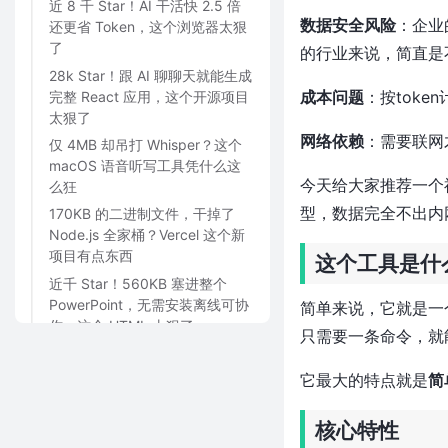
近 8 千 Star！AI 干活快 2.5 倍
数据安全风险
：企业
还更省 Token，这个浏览器太狠
了
的行业来说，简直是
28k Star！跟 AI 聊聊天就能生成
成本问题
：按tok
完整 React 应用，这个开源项目
太狠了
网络依赖
：需要联网
仅 4MB 却吊打 Whisper？这个
macOS 语音听写工具凭什么这
今天给大家推荐一个
么狂
型，数据完全不出内
170KB 的二进制文件，干掉了
Node.js 全家桶？Vercel 这个新
项目有点东西
这个工具是什
近千 Star！560KB 塞进整个
PowerPoint，无需安装离线可协
简单来说，它就是一
作，这个 HTML 太狠了
只需要一条命令，就
比 HuggingFace 快 1000 倍！
6.5 小时扫完整个互联网，这个
它最大的特点就是
简
Rust 项目太狠了
近1.8万Star！25GB内存跑744B
核心特性
大模型，这个纯C写的推理引擎