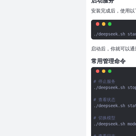
启动服务
变"懒"的项目太狠了
安装完成后，使用以
近 500 Star！Rust 写 CUDA 核
函数还能满血输出？NVlabs 这个
项目太离谱了
5天斩获2.2万Star！让AI少写
./deepseek.sh
94%的代码，这个项目治好了我
的代码焦虑
启动后，你就可以通过浏览
超 1000 星！13MB 打包整个网
站、剥离所有 JS，这个 Go 项目
常用管理命令
太离谱了
4 天前刚发布！用 Zig 重写 GNU
screen，Session 还能当 API
# 停止服务
调，这个项目太狠了
./deepseek.sh
stop
让最强AI当架构师，便宜的当码
# 查看状态
农——shadcn这操作太离谱了
./deepseek.sh
stat
近1500 Star！反检测浏览器在
C++层硬改Firefox，
# 切换模型
reCAPTCHA飙到0.9——这个开
./deepseek.sh
mod
源项目太狠了
# 查看日志