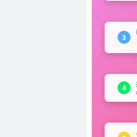
子！BT 下载从未这么爽过
5万+ Star！Astro 7 把编译器从
Go 重写成 Rust，大型网站构建
直接翻倍
纯 Python 撸出 React 级 Web
应用？HTML/CSS/JS 连备胎都
当不成了，太狠了
仅 7MB 就把 VS Code 和 Cursor
的事儿全干了？这个 Tauri 项目
凭什么这么狂
近 1 万 Star！LLM 推理快 8
倍、成本省 8 倍，这个 KV
Cache 层凭什么这么狂
3k+ Star！git push 前让 AI 审一
遍代码，Bug 少了九成，这个
Go 工具太狠了
近 8 千 Star！一次性干翻整本
PDF，百度这个 OCR 让文档解析
彻底变了天
等 pnpm run 等到崩溃？Rust 写