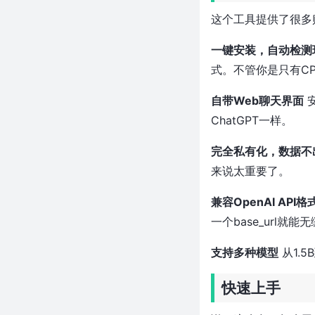
太离谱了
这个工具提供了很多
12.5 万 Star！100+ 个 AI Agent
拿来就能跑，一行命令白嫖所有
一键安装，自动检测
大模型
式。不管你是只有C
500+ Star！7MB 搞定语义嵌
入，连GPU都不用？这个Rust项
自带Web聊天界面
安
目让AI搜索离线跑
ChatGPT一样。
几十块的芯片跑人脸识别？乐鑫
开源ESP-Vision让千元级AI视觉
完全私有化，数据不
方案慌了
来说太重要了。
新项目！数据查询比 RocksDB
快 11 倍，这个 Rust 写的嵌入式
兼容OpenAI API格
引擎太狠了
一个base_url就
近 2,400 Star！300MB→一个函
数调用，Rust 写的下一代 OG 图
支持多种模型
从1.
引擎让 Chrome 下岗了
近 3 千 Star！744B 参数跑在
快速上手
25GB 内存笔记本上，这个纯 C
项目太狠了