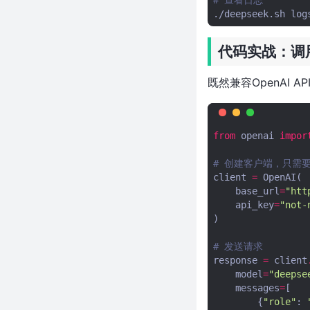
近 5000 Star！一个数据库干翻
./deepseek.sh
四个，这个 Rust 项目让 Neo4j
都不香了
代码实战：调用
101ms 分出 100 个隔离沙箱，比
CubeSandbox 快 10 倍，forkd
凭什么这么狂
既然兼容OpenAI 
近9万Star！25年老牌CV库发布
5.0，OpenCV这波更新太狠了
免费替代 Charles Proxy？这个
from
openai
impor
Rust 写的 MITM 代理自带 AI 助
手，用中文就能配规则
# 创建客户端，只需要改
client
=
OpenAI
(
git diff 输出减少 96%！这个
base_url
=
"htt
Rust 工具让 AI 编程的 Token 成
api_key
=
"not-
本直接打骨折
)
近 6k Star！60ms 启动一个微型
虚拟机，Agent 沙箱被 Rust 重
# 发送请求
新定义了
response
=
client
model
=
"deepse
近 2 万 Star！一行命令集成队列
messages
=
[
+Agent+沙箱，后端的饭碗要被
{
"role"
:
砸了？