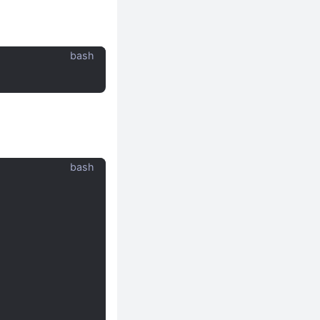
bash
bash