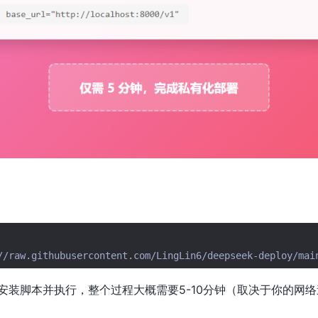
//raw.githubusercontent.com/LingLin6/deepseek-deploy/mai
安装脚本并执行，整个过程大概需要5-10分钟（取决于你的网