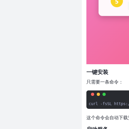
的 Nub 让 Node 工具链快了 30
倍，风扇终于不狂转了
近2万Star！32KB的JS让AI操控
网页，比Python方案轻100倍，
阿里这个项目太狠了
1万+ Star！小米开源AI编程助
手，12天冲上热榜，搞手机的开
始卷AI编程了？
近4.5万Star！比普通AI少写54%
代码，这个项目让AI终于学会
一键安装
「偷懒」了
BSN 场景 + ECS 架构，Bevy
只需要一条命令：
0.19 让游戏代码从 100 行变成
10 行
"不要写代码"比"写代码"更难
curl
-fsSL
https:
——近 4 万 Star 的项目，重新
定义了什么叫优秀的 AI Agent
这个命令会自动下载
近3.5万Star！AI代码量减少
54%，成本省20%，这个让AI