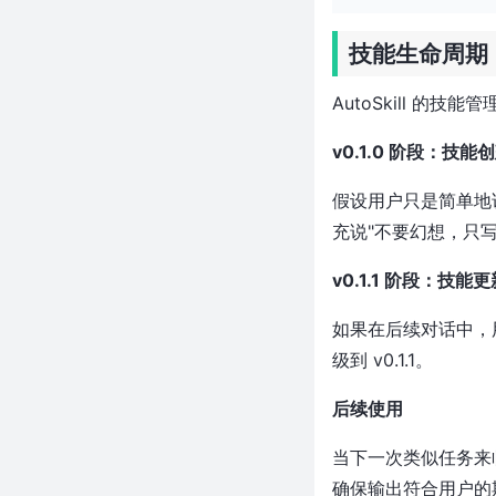
直接翻倍
纯 Python 撸出 React 级 Web
技能生命周期
应用？HTML/CSS/JS 连备胎都
当不成了，太狠了
AutoSkill 的技
仅 7MB 就把 VS Code 和 Cursor
的事儿全干了？这个 Tauri 项目
v0.1.0 阶段：技能
凭什么这么狂
近 1 万 Star！LLM 推理快 8
假设用户只是简单地
倍、成本省 8 倍，这个 KV
充说"不要幻想，只写
Cache 层凭什么这么狂
3k+ Star！git push 前让 AI 审一
v0.1.1 阶段：技能更
遍代码，Bug 少了九成，这个
Go 工具太狠了
如果在后续对话中，
近 8 千 Star！一次性干翻整本
级到 v0.1.1。
PDF，百度这个 OCR 让文档解析
彻底变了天
后续使用
等 pnpm run 等到崩溃？Rust 写
的 Nub 让 Node 工具链快了 30
当下一次类似任务来临
倍，风扇终于不狂转了
确保输出符合用户的
近2万Star！32KB的JS让AI操控