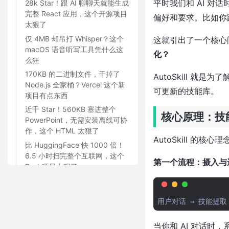
平时我们和 AI 对
28k Star！跟 AI 聊聊天就能生成
完整 React 应用，这个开源项目
偏好和要求。比如你跟
太狠了
仅 4MB 却吊打 Whisper？这个
这就引出了一个核心
macOS 语音听写工具凭什么这
化？
么狂
170KB 的二进制文件，干掉了
AutoSkill 
Node.js 全家桶？Vercel 这个新
可更新的技能库。
项目有点东西
近千 Star！560KB 塞进整个
核心原理：技
PowerPoint，无需安装离线可协
作，这个 HTML 太狠了
AutoSkill 的核心理
比 HuggingFace 快 1000 倍！
6.5 小时扫完整个互联网，这个
第一个流程：摄入与进化（
Rust 项目太狠了
近1.8万Star！25GB内存跑744B
大模型，这个纯C写的推理引擎
太离谱了
12.5 万 Star！100+ 个 AI Agent
当你和 AI 对话时
拿来就能跑，一行命令白嫖所有