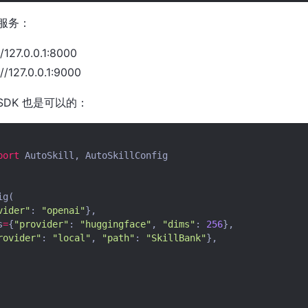
服务：
/127.0.0.1:8000
//127.0.0.1:9000
 SDK 也是可以的：
port
AutoSkill
,
AutoSkillConfig
ig
(
vider"
:
"openai"
},
s
=
{
"provider"
:
"huggingface"
,
"dims"
:
256
},
rovider"
:
"local"
,
"path"
:
"SkillBank"
},