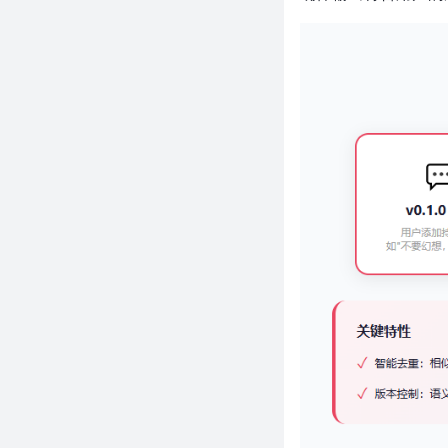
网页，比Python方案轻100倍，
阿里这个项目太狠了
1万+ Star！小米开源AI编程助
手，12天冲上热榜，搞手机的开
始卷AI编程了？
近4.5万Star！比普通AI少写54%
代码，这个项目让AI终于学会
「偷懒」了
BSN 场景 + ECS 架构，Bevy
0.19 让游戏代码从 100 行变成
10 行
"不要写代码"比"写代码"更难
——近 4 万 Star 的项目，重新
定义了什么叫优秀的 AI Agent
近3.5万Star！AI代码量减少
54%，成本省20%，这个让AI
变"懒"的项目太狠了
近 500 Star！Rust 写 CUDA 核
函数还能满血输出？NVlabs 这个