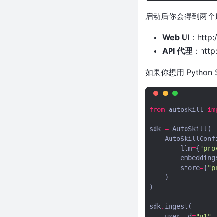
101ms 分出 100 个隔离沙箱，比
CubeSandbox 快 10 倍，forkd
启动后你会得到两个
凭什么这么狂
近9万Star！25年老牌CV库发布
Web UI
：http:/
5.0，OpenCV这波更新太狠了
API 代理
：http:
免费替代 Charles Proxy？这个
Rust 写的 MITM 代理自带 AI 助
如果你想用 Python
手，用中文就能配规则
git diff 输出减少 96%！这个
Rust 工具让 AI 编程的 Token 成
from
autoskill
im
本直接打骨折
近 6k Star！60ms 启动一个微型
sdk
=
AutoSkill
(
虚拟机，Agent 沙箱被 Rust 重
AutoSkillConf
新定义了
llm
=
{
"pro
embedding
近 2 万 Star！一行命令集成队列
store
=
{
"p
+Agent+沙箱，后端的饭碗要被
)
砸了？
)
近 2 万 Star！AI 在后台操控电脑
不抢你鼠标，Cua 让 Agent 真正
sdk
.
ingest
(
「用」上电脑了
user_id
=
"u1"
,