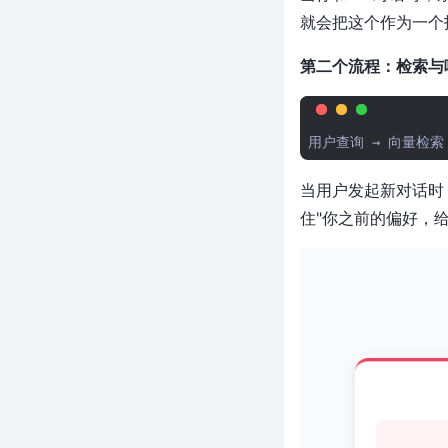
大模型
就会把这个作为一个
500+ Star！7MB 搞定语义嵌
第二个流程：检索与响应（
入，连GPU都不用？这个Rust项
目让AI搜索离线跑
几十块的芯片跑人脸识别？乐鑫
开源ESP-Vision让千元级AI视觉
方案慌了
新项目！数据查询比 RocksDB
当用户发起新对话时，
快 11 倍，这个 Rust 写的嵌入式
住"你之前的偏好，
引擎太狠了
近 2,400 Star！300MB→一个函
数调用，Rust 写的下一代 OG 图
引擎让 Chrome 下岗了
近 3 千 Star！744B 参数跑在
25GB 内存笔记本上，这个纯 C
项目太狠了
告别 whatsmydns.net！一行命
令并行查34个DNS，终端世界地
图实时看传播