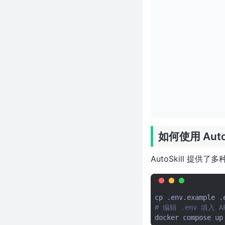
项目太离谱了
5天斩获2.2万Star！让AI少写
94%的代码，这个项目治好了我
的代码焦虑
超 1000 星！13MB 打包整个网
站、剥离所有 JS，这个 Go 项目
太离谱了
4 天前刚发布！用 Zig 重写 GNU
screen，Session 还能当 API
调，这个项目太狠了
让最强AI当架构师，便宜的当码
农——shadcn这操作太离谱了
如何使用 Auto
近1500 Star！反检测浏览器在
C++层硬改Firefox，
AutoSkill 提供
reCAPTCHA飙到0.9——这个开
源项目太狠了
近 5000 Star！一个数据库干翻
cp
.env.example
四个，这个 Rust 项目让 Neo4j
# 编辑 .env 填入 AP
都不香了
docker
compose
up