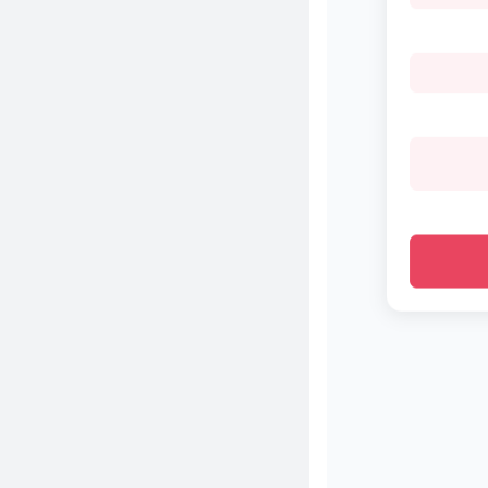
近 5.6 万 Star！Fork 即用每天推
送 AI 炒股报告，付费软件的饭碗
被砸了？
一行JS代码，让网页听懂人话！
阿里2.5万Star的Page Agent颠
覆了GUI自动化
不到 400 Star，却让 Claude 学
会你所有的浏览器操作——这个
新项目太离谱了
近 7 千 Star！大模型推理加速 3
倍零损失，DeepSeek 这个开源
项目太狠了
近 4 万 Star！一个终端搞定
DeepSeek/Claude/GPT，编程
助手全都要下岗了？
一行 npm 命令，终端里搜+下种
子！BT 下载从未这么爽过
5万+ Star！Astro 7 把编译器从
Go 重写成 Rust，大型网站构建