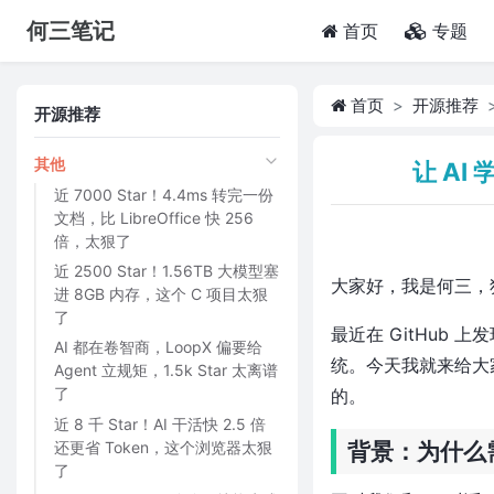
何三笔记
(current)
首页
专题
首页
开源推荐
开源推荐
其他
让 AI
近 7000 Star！4.4ms 转完一份
文档，比 LibreOffice 快 256
倍，太狠了
近 2500 Star！1.56TB 大模型塞
大家好，我是何三，
进 8GB 内存，这个 C 项目太狠
了
最近在 GitHub
AI 都在卷智商，LoopX 偏要给
统。今天我就来给大
Agent 立规矩，1.5k Star 太离谱
了
的。
近 8 千 Star！AI 干活快 2.5 倍
还更省 Token，这个浏览器太狠
背景：为什么需要
了