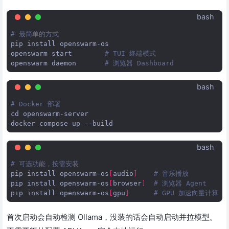
bash
# 最简单的方式
pip
install
openswarm-os

openswarm
start
# TUI 终端模式
openswarm
daemon
# 浏览器 Dashboard
bash
# Docker 部署
cd
openswarm-server

docker
compose
up
bash
# 可选功能，按需安装
pip
install
openswarm-os
[
audio
]
# 音乐播放
pip
install
openswarm-os
[
browser
]
# 浏览器 Agent
pip
install
openswarm-os
[
gpu
]
# GPU 加速向量计算
首次启动会自动检测 Ollama，没装的话会自动启动并拉模型。