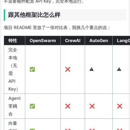
不需要额外配置 API Key，完全本地运行。
跟其他框架比怎么样
项目 README 里放了一张对比表，我挑几个重点的说：
特性
OpenSwarm
CrewAI
AutoGen
LangG
完全
本地
（无
✅
❌
⚠️
⚠️
需
API
Key）
Agent
零耦
✅
❌
❌
❌
合
向量