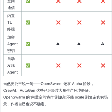
空间
✅
❌
❌
❌
通信
内置
TUI
✅
❌
❌
❌
终端
加密
Agent
✅
⚠️
⚠️
⚠️
密钥
自动
发现
✅
❌
❌
❌
Agent
当然要公平说一句——OpenSwarm 还在 Alpha 阶段，
CrewAI、AutoGen 这些已经经过大量生产环境验证。
OpenSwarm 的"向量空间协作"到底能不能 scale 到复杂真实场
景，作者自己也说不确定。