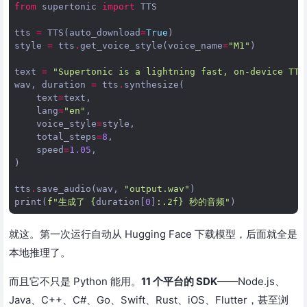
from
supertonic
import
TTS
tts
=
TTS
(
auto_download
=
True
)
style
=
tts
.
get_voice_style
(
voice_name
=
"M1"
)
text
=
"Supertonic is a lightning fast, on-device TTS
wav
,
duration
=
tts
.
synthesize
(
text
=
text
,
lang
=
"en"
,
voice_style
=
style
,
total_steps
=
8
,
speed
=
1.05
,
)
tts
.
save_audio
(
wav
,
"output.wav"
)
print
(
f
"生成了 
{
duration
[
0
]
:
.2f
}
 秒的音频"
)
就这。第一次运行自动从 Hugging Face 下载模型，后面就全是
本地推理了。
而且它不只是 Python 能用。
11 个平台的 SDK
——Node.js、
Java、C++、C#、Go、Swift、Rust、iOS、Flutter，甚至浏