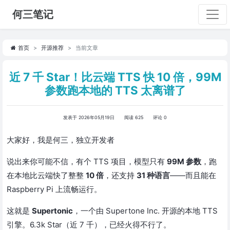
何三笔记
首页
开源推荐
当前文章
近 7 千 Star！比云端 TTS 快 10 倍，99M
参数跑本地的 TTS 太离谱了
发表于 2026年05月19日
阅读 625
评论 0
大家好，我是何三，独立开发者
说出来你可能不信，有个 TTS 项目，模型只有
99M 参数
，跑
在本地比云端快了整整
10 倍
，还支持
31 种语言
——而且能在
Raspberry Pi 上流畅运行。
这就是
Supertonic
，一个由 Supertone Inc. 开源的本地 TTS
引擎。6.3k Star（近 7 千），已经火得不行了。