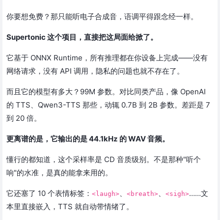
你要想免费？那只能听电子合成音，语调平得跟念经一样。
Supertonic 这个项目，直接把这局面给掀了。
它基于 ONNX Runtime，所有推理都在你设备上完成——没有
网络请求，没有 API 调用，隐私的问题也就不存在了。
而且它的模型有多大？99M 参数。对比同类产品，像 OpenAI
的 TTS、Qwen3-TTS 那些，动辄 0.7B 到 2B 参数。差距是 7
到 20 倍。
更离谱的是，它输出的是 44.1kHz 的 WAV 音频。
懂行的都知道，这个采样率是 CD 音质级别。不是那种"听个
响"的水准，是真的能拿来用的。
它还塞了 10 个表情标签：
、
、
……文
<laugh>
<breath>
<sigh>
本里直接嵌入，TTS 就自动带情绪了。