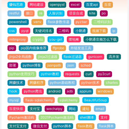
赚钱思路
网站建设
openpyxl
excel
百度api
百度
restful
接口
re
人脸识别
语音合成
kite
po
powershell
venv
flask参数传递
pyzbar
二维码识别
css
pyqt
关键词排名
二维码
小鹅通
视频下载
ip
mitmproxy
crypto
you-get
摆地摊
小鹅通音频怎么下载
pip
pip国内镜像推荐
ffprobe
外链发送工具
jinja2全局函数
jinja2过滤器
flask过滤器
gunicorn
高并发
部署
python博客
jsonpath
json
sched
python使用技巧
python教程
requests
curl
py2curl
网赚技术
网赚程序
python基础教程
python技术
charles
hook
python爬虫
android
adb
appium
windows
mysql
flask-sqlalchemy
sqlalchemy
BeautifulSoup
百度快排
支付宝
wechatpy
网站
建站
email
Pycharm激活码
2021Pycharm激活码
shell脚本
支付
支付宝支付
微信支付
python脚本
flask教程
flask脚本