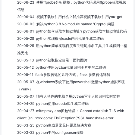
20-06-23 使用ffprobe分析视频，python代码调用ffprobe获取视频
信息
20-06-04 视频下载软件用什么？我推荐视频下载软件用you-get
20-06-03 解决python3.8 No module named 'Crypto' 问题
20-06-01 python如何获取本机ip地址？python获取本机ip地址代码
20-05-28 python实现根据excle内容批量生成二维码
20-05-25 用python简单实现百度查关键词排名工具并生成截图--精
准无比
20-05-13 python获取指定目录下面的图片
20-05-12 python使用pyzbar批量识别图片中的二维码
20-05-11 flask参数传递的几种方式，flask 参数传递详解
20-05-07 在windows系统下使用powershell激活python虚拟环境
（venv）
20-05-07 怕有人动你的电脑？用python写个人脸识别实时监控
20-04-29 python使用qrcode库生成二维码
20-04-27 mitmproxy app抓包错误： Cannot establish TLS with
client (sni: xxxx.com): TlsException("SSL handshake error:
20-03-25 python生成器常见问题及解决方案
20-03-22 python中的configparser模块