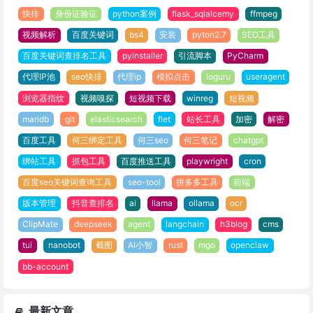
快排
身份证验证
python案例
flask_sqlalcemy
ffmpeg
视频解析
百度关键词
bs4
安装
pyton2.7
SEO工具
百度关键词查排名工具
pyinstaller
引流脚本
PyCharm
代理IP池
seo快排
代理ip
模拟点击
loguru
useragent
浏览器指纹
视频嗅探
短视频下载
winreg
短视频
maridb
git
elasticsearch
flet
站长工具
加密
解密
百度工具
何三绑定工具
何三seo
何三笔记
chatgpt
绑站工具
抓包工具
百度推送工具
playwright
cron
百度seo关键词查询工具
seo-tool
拼多多工具
前端
版本管理
抖音查排名
ai
llama
ollama
ocr
ClipMate
deepseek
agent
langchain
h3blog
cms
tui
nanobot
截图
AI小智
rust
mgo
openclaw
bb-account
最新文章