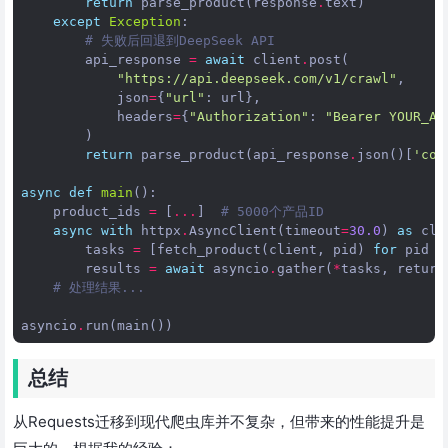
return
parse_product
(
response
.
text
)
except
Exception
:
# 失败后回退到DeepSeek API
api_response
=
await
client
.
post
(
"https://api.deepseek.com/v1/crawl"
,
json
=
{
"url"
:
url
},
headers
=
{
"Authorization"
:
"Bearer YOUR_AP
)
return
parse_product
(
api_response
.
json
()[
'con
async
def
main
():
product_ids
=
[
...
]
# 5000个产品ID
async
with
httpx
.
AsyncClient
(
timeout
=
30.0
)
as
cli
tasks
=
[
fetch_product
(
client
,
pid
)
for
pid
i
results
=
await
asyncio
.
gather
(
*
tasks
,
return
# 处理结果...
asyncio
.
run
(
main
())
总结
从Requests迁移到现代爬虫库并不复杂，但带来的性能提升是