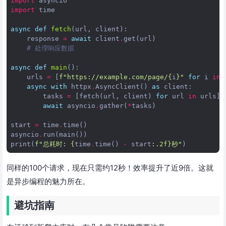
import
asyncio
import
time
async
def
fetch
(
url
,
client
):
response
=
await
client
.
get
(
url
)
# 处理响应数据
async
def
main
():
urls
=
[
f
"https://example.com/page/
{
i
}
"
for
i
in
async
with
httpx
.
AsyncClient
()
as
client
:
tasks
=
[
fetch
(
url
,
client
)
for
url
in
urls
]
await
asyncio
.
gather
(
*
tasks
)
start
=
time
.
time
()
asyncio
.
run
(
main
())
print
(
f
"总耗时: 
{
time
.
time
()
-
start
:
.2f
}
秒"
)
同样的100个请求，现在只需约12秒！效率提升了近9倍。这就
是异步编程的魅力所在。
避坑指南