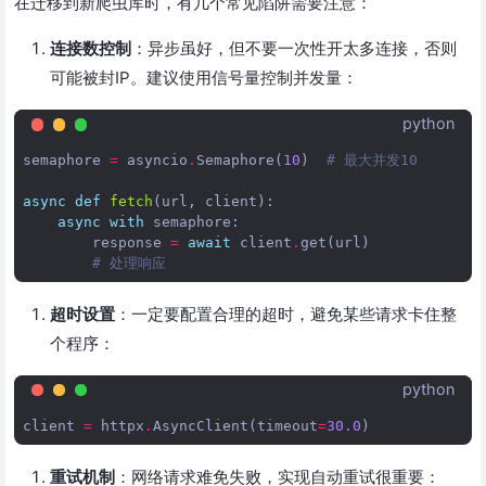
在迁移到新爬虫库时，有几个常见陷阱需要注意：
连接数控制
：异步虽好，但不要一次性开太多连接，否则
可能被封IP。建议使用信号量控制并发量：
python
semaphore
=
asyncio
.
Semaphore
(
10
)
# 最大并发10
async
def
fetch
(
url
,
client
):
async
with
semaphore
:
response
=
await
client
.
get
(
url
)
# 处理响应
超时设置
：一定要配置合理的超时，避免某些请求卡住整
个程序：
python
client
=
httpx
.
AsyncClient
(
timeout
=
30.0
)
重试机制
：网络请求难免失败，实现自动重试很重要：