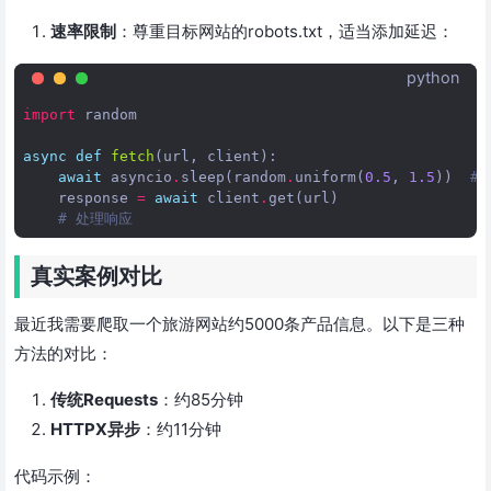
速率限制
：尊重目标网站的robots.txt，适当添加延迟：
python
import
random
async
def
fetch
(
url
,
client
):
await
asyncio
.
sleep
(
random
.
uniform
(
0.5
,
1.5
))
#
response
=
await
client
.
get
(
url
)
# 处理响应
真实案例对比
最近我需要爬取一个旅游网站约5000条产品信息。以下是三种
方法的对比：
传统Requests
：约85分钟
HTTPX异步
：约11分钟
代码示例：