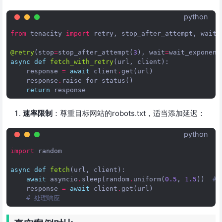
python
from
tenacity
import
retry
,
stop_after_attempt
,
wait_
@retry
(
stop
=
stop_after_attempt
(
3
),
wait
=
wait_exponent
async
def
fetch_with_retry
(
url
,
client
):
response
=
await
client
.
get
(
url
)
response
.
raise_for_status
()
return
response
速率限制
：尊重目标网站的robots.txt，适当添加延迟：
python
import
random
async
def
fetch
(
url
,
client
):
await
asyncio
.
sleep
(
random
.
uniform
(
0.5
,
1.5
))
#
response
=
await
client
.
get
(
url
)
# 处理响应