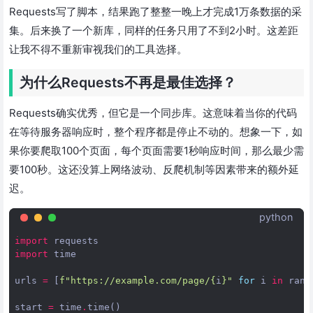
Requests写了脚本，结果跑了整整一晚上才完成1万条数据的采
集。后来换了一个新库，同样的任务只用了不到2小时。这差距
让我不得不重新审视我们的工具选择。
为什么Requests不再是最佳选择？
Requests确实优秀，但它是一个同步库。这意味着当你的代码
在等待服务器响应时，整个程序都是停止不动的。想象一下，如
果你要爬取100个页面，每个页面需要1秒响应时间，那么最少需
要100秒。这还没算上网络波动、反爬机制等因素带来的额外延
迟。
python
import
requests
import
time
urls
=
[
f
"https://example.com/page/
{
i
}
"
for
i
in
rang
start
=
time
.
time
()