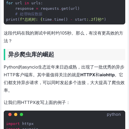
for
url
in
urls
:
response
=
requests
.
get
(
url
)
# 处理响应数据
print
(
f
"总耗时: 
{
time
.
time
()
-
start
:
.2f
}
秒"
)
这段代码在我的测试中耗时约105秒。那么，有没有更高效的方
法？
异步爬虫库的崛起
Python的asyncio生态近年来日趋成熟，出现了一批优秀的异步
HTTP客户端库。其中最值得关注的就是
HTTPX
和
aiohttp
。它
们都支持异步请求，可以同时发起多个连接，大大提高了爬虫效
率。
让我们用HTTPX改写上面的例子：
python
import
httpx