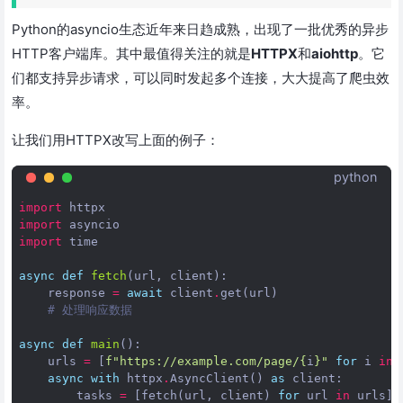
Python的asyncio生态近年来日趋成熟，出现了一批优秀的异步
HTTP客户端库。其中最值得关注的就是
HTTPX
和
aiohttp
。它
们都支持异步请求，可以同时发起多个连接，大大提高了爬虫效
率。
让我们用HTTPX改写上面的例子：
python
import
httpx
import
asyncio
import
time
async
def
fetch
(
url
,
client
):
response
=
await
client
.
get
(
url
)
# 处理响应数据
async
def
main
():
urls
=
[
f
"https://example.com/page/
{
i
}
"
for
i
in
async
with
httpx
.
AsyncClient
()
as
client
:
tasks
=
[
fetch
(
url
,
client
)
for
url
in
urls
]