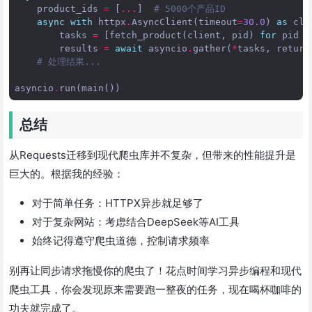
product_ids
=
[
...
]
# 5000个产品ID
async
with
httpx
.
AsyncClient
(
timeout
=
30.0
)
as
cli
tasks
=
[
fetch_product
(
client
,
pid
)
for
pid
i
results
=
await
asyncio
.
gather
(
*
tasks
,
return
# 处理结果...
asyncio
.
run
(
main
())
总结
从Requests迁移到现代爬虫库并不复杂，但带来的性能提升是
巨大的。根据我的经验：
对于简单任务：HTTPX异步就足够了
对于复杂网站：考虑结合DeepSeek等AI工具
始终记得遵守爬虫道德，控制请求频率
别再让同步请求拖慢你的爬虫了！花点时间学习异步编程和现代
爬虫工具，你会发现原来需要跑一整夜的任务，现在喝杯咖啡的
功夫就完成了。