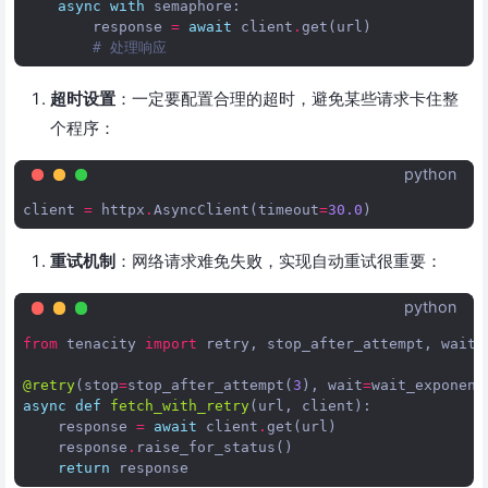
async
with
semaphore
:
response
=
await
client
.
get
(
url
)
# 处理响应
超时设置
：一定要配置合理的超时，避免某些请求卡住整
个程序：
python
client
=
httpx
.
AsyncClient
(
timeout
=
30.0
)
重试机制
：网络请求难免失败，实现自动重试很重要：
python
from
tenacity
import
retry
,
stop_after_attempt
,
wait_
@retry
(
stop
=
stop_after_attempt
(
3
),
wait
=
wait_exponent
async
def
fetch_with_retry
(
url
,
client
):
response
=
await
client
.
get
(
url
)
response
.
raise_for_status
()
return
response