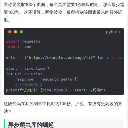
果你要爬取100个页面，每个页面需要1秒响应时间，那么最少需
要100秒。这还没算上网络波动、反爬机制等因素带来的额外延
迟。
python
import
requests
import
time
urls
=
[
f
"https://example.com/page/
{
i
}
"
for
i
in
rang
start
=
time
.
time
()
for
url
in
urls
:
response
=
requests
.
get
(
url
)
# 处理响应数据
print
(
f
"总耗时: 
{
time
.
time
()
-
start
:
.2f
}
秒"
)
这段代码在我的测试中耗时约105秒。那么，有没有更高效的方
法？
异步爬虫库的崛起