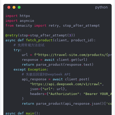
python
import
httpx
import
asyncio
from
tenacity
import
retry
,
stop_after_attempt
@retry
(
stop
=
stop_after_attempt
(
3
))
async
def
fetch_product
(
client
,
product_id
):
# 先用常规方法尝试
try
:
url
=
f
"https://travel-site.com/products/
{
pro
response
=
await
client
.
get
(
url
)
return
parse_product
(
response
.
text
)
except
Exception
:
# 失败后回退到DeepSeek API
api_response
=
await
client
.
post
(
"https://api.deepseek.com/v1/crawl"
,
json
=
{
"url"
:
url
},
headers
=
{
"Authorization"
:
"Bearer YOUR_AP
)
return
parse_product
(
api_response
.
json
()[
'con
async
def
main
():