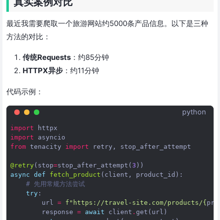
真实案例对比
最近我需要爬取一个旅游网站约5000条产品信息。以下是三种
方法的对比：
传统Requests
：约85分钟
HTTPX异步
：约11分钟
代码示例：
python
import
httpx
import
asyncio
from
tenacity
import
retry
,
stop_after_attempt
@retry
(
stop
=
stop_after_attempt
(
3
))
async
def
fetch_product
(
client
,
product_id
):
# 先用常规方法尝试
try
:
url
=
f
"https://travel-site.com/products/
{
pro
response
=
await
client
.
get
(
url
)