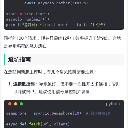
await
asyncio
.
gather
(
*
tasks
)
start
=
time
.
time
()
asyncio
.
run
(
main
())
print
(
f
"总耗时: 
{
time
.
time
()
-
start
:
.2f
}
秒"
)
同样的100个请求，现在只需约12秒！效率提升了近9倍。这就
是异步编程的魅力所在。
避坑指南
在迁移到新爬虫库时，有几个常见陷阱需要注意：
连接数控制
：异步虽好，但不要一次性开太多连接，否则
可能被封IP。建议使用信号量控制并发量：
python
semaphore
=
asyncio
.
Semaphore
(
10
)
# 最大并发10
async
def
fetch
(
url
,
client
):