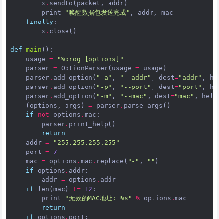
s
.
sendto
(
packet
,
addr
)
print
"唤醒数据包发送完成"
,
addr
,
mac
finally
:
s
.
close
()
def
main
():
usage
=
"%prog [options]"
parser
=
OptionParser
(
usage
=
usage
)
parser
.
add_option
(
"-a"
,
"--addr"
,
dest
=
"addr"
,
he
parser
.
add_option
(
"-p"
,
"--port"
,
dest
=
"port"
,
he
parser
.
add_option
(
"-m"
,
"--mac"
,
dest
=
"mac"
,
help
(
options
,
args
)
=
parser
.
parse_args
()
if
not
options
.
mac
:
parser
.
print_help
()
return
addr
=
"255.255.255.255"
port
=
7
mac
=
options
.
mac
.
replace
(
"-"
,
""
)
if
options
.
addr
:
addr
=
options
.
addr
if
len
(
mac
)
!=
12
:
print
"无效的MAC地址: 
%s
"
%
options
.
mac
return
if
options
.
port
: