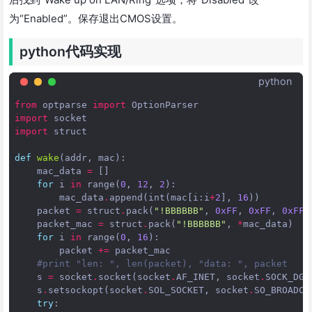
为“Enabled”。保存退出CMOS设置。
python代码实现
python
from
optparse
import
OptionParser
import
socket
import
struct
def
wake
(
addr
,
mac
):
mac_data
=
[]
for
i
in
range
(
0
,
12
,
2
):
mac_data
.
append
(
int
(
mac
[
i
:
i
+
2
],
16
))
packet
=
struct
.
pack
(
"!BBBBBB"
,
0xFF
,
0xFF
,
0xFF
,
packet_mac
=
struct
.
pack
(
"!BBBBBB"
,
*
mac_data
)
for
i
in
range
(
0
,
16
):
packet
+=
packet_mac
#print "len: ", len(packet), "data: ", packet
s
=
socket
.
socket
(
socket
.
AF_INET
,
socket
.
SOCK_DGR
s
.
setsockopt
(
socket
.
SOL_SOCKET
,
socket
.
SO_BROADCA
try
: