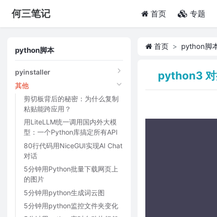
何三笔记
(current)
首页
专题
首页
python脚
python脚本
pyinstaller
python
其他
剪切板背后的秘密：为什么复制
粘贴能跨应用？
用LiteLLM统一调用国内外大模
型：一个Python库搞定所有API
80行代码用NiceGUI实现AI Chat
对话
5分钟用Python批量下载网页上
的图片
5分钟用python生成词云图
5分钟用python监控文件夹变化