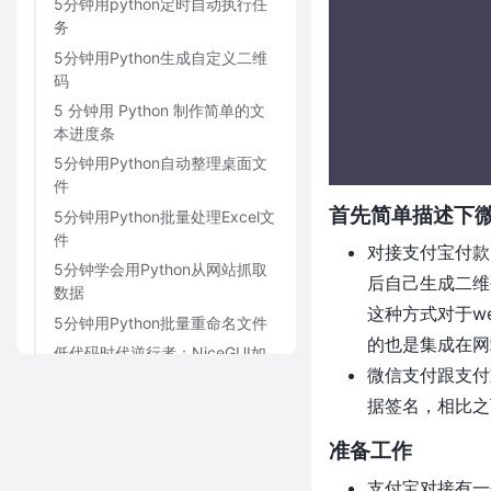
5分钟用python定时自动执行任
务
5分钟用Python生成自定义二维
码
5 分钟用 Python 制作简单的文
本进度条
5分钟用Python自动整理桌面文
件
首先简单描述下
5分钟用Python批量处理Excel文
件
对接支付宝付款
5分钟学会用Python从网站抓取
后自己生成二维
数据
这种方式对于w
5分钟用Python批量重命名文件
的也是集成在网
低代码时代逆行者：NiceGUI如
微信支付跟支付
何用纯Python做出React级交
互？
据签名，相比之
别再手写SQL了！Python 自动生
准备工作
成数据库语句，效率翻倍！
程序员五一搞钱野路子：用
支付宝对接有一