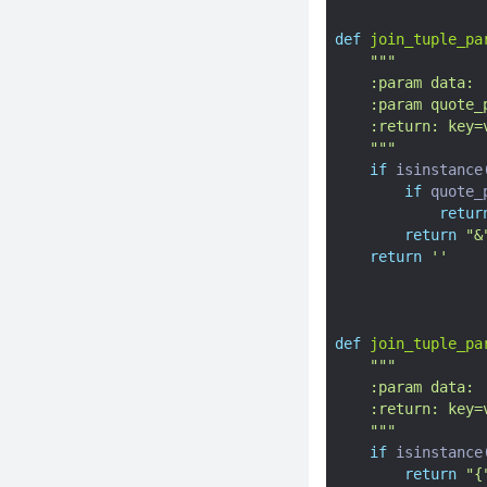
段名丢失的问题（python）
def
join_tuple_pa
在Centos7 服务器上安装
"""
Python3.9
    :param data: 
代理IP太贵？如何通过python爬
    :param qu
取高匿代理IP？如何并检测代理
    :return: key=
IP是否可用？（附代码）
    """
if
isinstance
新打码接口-旋转验证码接口对接
if
quote_
说明
retur
python八大常见报错及解决方法
return
"&
return
''
Python如何快速定位最慢的代
码？
一个命令将Python变为简易文件
服务器
def
join_tuple_pa
Python通过AES方式加密与解密
"""
（ECB模式）详解
    :param data: 
    :return: key=
python3脚本如何将webp格式图
    """
片转换成jpeg或png格式图片
if
isinstance
用python实现视频搬运降低降权
return
"{