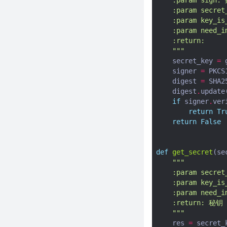
件推送
    :param secre
    :param key
别再手动调API了！用Python搭
    :param nee
建自己的AI工作流，5分钟自动化
    :return:
小红书/知乎多平台发布
    """
怒删100个Github项目！这7个
secret_key
=
Python库才是真生产力（附私藏
signer
=
PKCS
安装包）
digest
=
SHA2
digest
.
update
我开发了个微信摸鱼神器！
if
signer
.
ver
Python自动回复老板消息的保姆
return
Tr
级教程
return
False
用deepseek API+Python搞副
业！自动生成小红书爆款文案实
战
def
get_secret
(
se
"""
Python新手避坑指南：这8个报
    :param sec
错你肯定遇到过（附一键修复代
    :param key
码）
    :param nee
Python开发者必看：如何像Rust
    :return: 秘钥
一样写出健壮代码
    """
res
=
secret_
快10倍！这个Python包管理神器