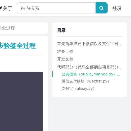
关于
登录
签全过程
目录
首先简单描述下微信以及支付宝对接流程（PC网站中集成支付二维码）
同步验签全过程
准备工作
开发文档
代码部分（代码全部摘自项目部分，所以有部分耦合，还需大家自己简单处理下，有疑问可以留言）
公共模块（public_method.py），log模块大家自己处理下，我的就不放上去了
微信支付模块（wechat.py）
支付宝（alipay.py）