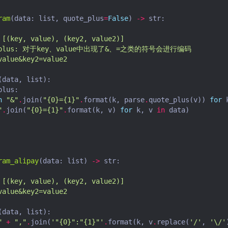
ram
(
data
:
list
,
quote_plus
=
False
)
->
str
:
 [(key, value), (key2, value2)]
ote_plus: 对于key、value中出现了&、=之类的符号会进行编码
value&key2=value2
(
data
,
list
):
plus
:
n
"&"
.
join
(
"
{0}
=
{1}
"
.
format
(
k
,
parse
.
quote_plus
(
v
))
for
"
.
join
(
"
{0}
=
{1}
"
.
format
(
k
,
v
)
for
k
,
v
in
data
)
ram_alipay
(
data
:
list
)
->
str
:
 [(key, value), (key2, value2)]
value&key2=value2
(
data
,
list
):
"
+
","
.
join
(
'"
{0}
":"
{1}
"'
.
format
(
k
,
v
.
replace
(
'/'
,
'\/'