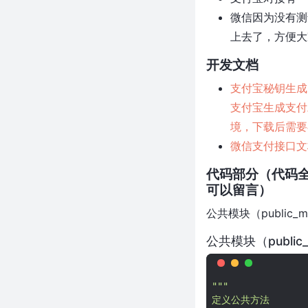
Python批量生成旅游攻略卖小红
微信因为没有测
书（附完整接单模板）程序员五
上去了，方便大
一搞钱野路子：用Python批量生
成旅游攻略卖小红书（附完整接
开发文档
单模板）
全网程序员都在问：为什么新来
支付宝秘钥生成
的用Python比我快10倍？答案在
支付宝生成支付
这...
境，下载后需要
同事在旅游，我在改BUG？
微信支付接口文
Python自动巡检系统上线指南
为什么httpx比requests快？深度
代码部分（代码
剖析Python HTTP客户端的性能
可以留言）
之争
公共模块（public
别再用Requests了！Python新一
代爬虫库效率提升8倍（附避坑指
公共模块（publi
南）
阿里深夜放大招！Qwen3开源核
弹炸场，程序员集体沸腾！
"""
DeepSeek+Python强强联合！
定义公共方法