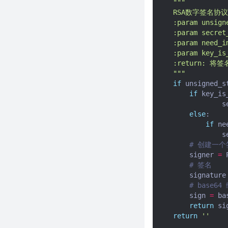
"""
python脚本
    RSA数字签名协议根
剪贴板小侦探：用Python自动捕
    :param unsi
    :param secre
捉你的每一次复制！
    :param nee
python3代码实现抓取百度搜索
    :param key
框下拉关键词
    :return: 将签
一文讲明白Python路径操作库
    """
pathlib的优势
if
unsigned_s
if
key_is
2023 ChatGPT指令大全
s
旋转验证码自动打码token
else
:
计划设计一款根据Chatgpt自动
if
ne
s
批量生成文章的软件？（一）
# 创建一
python 爬虫常用第三方库推荐
signer
=
如何给你的python程序添加授权
# 签名
码机制？
signature
# base6
如何判断 Python 中的某个操作
sign
=
ba
是否超时？
return
si
Python必备的常用命令行命令
return
''
requests操作cookie出现相同字