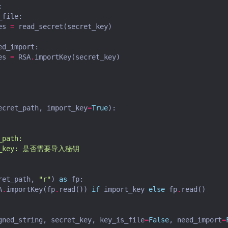
:
_file
:
es
=
read_secret
(
secret_key
)
ed_import
:
es
=
RSA
.
importKey
(
secret_key
)
ecret_path
,
import_key
=
True
):
_path:
ort_key: 是否需要导入秘钥
ret_path
,
"r"
)
as
fp
:
A
.
importKey
(
fp
.
read
())
if
import_key
else
fp
.
read
()
gned_string
,
secret_key
,
key_is_file
=
False
,
need_import
=