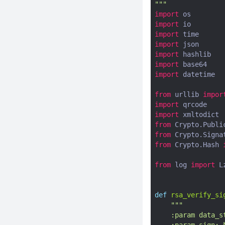
教你自动生成营销海报（附完整
"""
代码）
import
os
import
io
批量克隆"AI算命"生意！
import
time
Python+DeepSeek自动生成星
import
json
座运势，日更100篇小红书
import
hashlib
全网首发！Python+DeepSeek
import
base64
批量生成抖音爆款脚本，1天产出
import
datetime
100条
from
urllib
impor
用Python搭建自动化写作+SEO
import
qrcode
优化+排期发布流水线
import
xmltodict
用Python+DeepSeek批量生成
from
Crypto.Publi
小红书爆款内容！标题+文案+图
from
Crypto.Signa
片+标签全自动搞定
from
Crypto.Hash
老板让我监控竞品动态！Python
自动爬取对手新品价格+销量，还
from
log
import
L
能预测降价时机
比第三方工具快10倍！自建抖音
def
rsa_verify_si
实时热榜监控系统
"""
偷懒新高度：Python脚本监控热
    :param dat
点事件，自动生成分析报告并邮
    :param sig