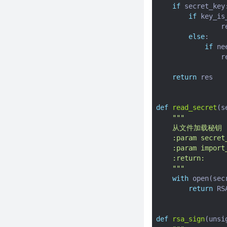
if
secret_key
让pip瞬间不香了
if
key_is
手把手带你用python手搓一个智
r
能体
else
:
爬虫开发新范式：双引擎智能切
if
ne
换让效率提升300%
r
利用Python自动化发布：
return
res
WordPress XML-RPC接口实战
指南
快速构建低代码 Web 应用：
def
read_secret
(
s
Streamlit 完全指南
"""
    从文件加载秘钥
告别pip！10倍速神器uv让
    :param secret
Python小白秒变大神（附保姆级
    :param imp
教程）
    :return:
手把手教你用LangChain打造会
    """
思考的AI助手（附代码）
with
open
(
sec
return
RS
手把手教你克隆写作灵魂：用
Python调教DeepSeek成为你的
文字替身
def
rsa_sign
(
unsi
调用Deepseek来自动仿写文章