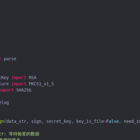
t
parse
cKey
import
RSA
ture
import
PKCS1_v1_5
import
SHA256
zlog
gn
(
data_str
,
sign
,
secret_key
,
key_is_file
=
False
,
need_i
a_str: 等待验签的数据
n: 数据的签名