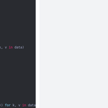
k
,
v
in
data
)
))
for
k
,
v
in
data
)
+
"}"