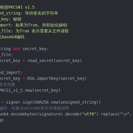
据PKCS#1 v1.5
gned_string: 等待签名的字符串
t_key: 秘钥
d_import: 如果为True, 则初始化秘钥
_is_file: 为True 表示需要从文件读取
名base64编码
tring
and
secret_key
:
_file
:
ecret_key
=
read_secret
(
secret_key
)
ed_import
:
ecret_key
=
RSA
.
importKey
(
secret_key
)
个签名对象
PKCS1_v1_5
.
new
(
secret_key
)
=
signer
.
sign
(
SHA256
.
new
(
unsigned_string
))
4 编码，转换为unicode表示并移除回车
se64
.
encodebytes
(
signature
)
.
decode
(
"utf8"
)
.
replace
(
"
\n
"
,
gn