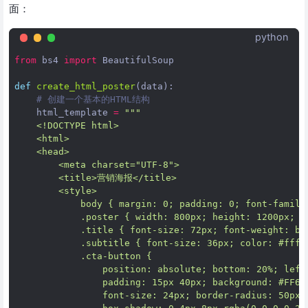
面：
python
from
bs4
import
BeautifulSoup
def
create_html_poster
(
data
):
# 创建一个基本的HTML结构
html_template
=
"""
    <!DOCTYPE html>
    <html>
    <head>
        <meta charset="UTF-8">
        <title>营销海报</title>
        <style>
            body { margin: 0; padding: 0; font-family
            .poster { width: 800px; height: 1200px; p
            .title { font-size: 72px; font-weight: bo
            .subtitle { font-size: 36px; color: #fff;
            .cta-button { 
                position: absolute; bottom: 20%; left
                padding: 15px 40px; background: #FF6B
                font-size: 24px; border-radius: 50px;