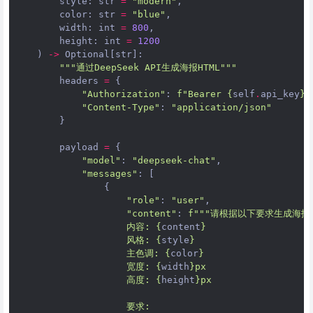
style
:
str
=
"modern"
,
color
:
str
=
"blue"
,
width
:
int
=
800
,
height
:
int
=
1200
)
->
Optional
[
str
]:
"""通过DeepSeek API生成海报HTML"""
headers
=
{
"Authorization"
:
f
"Bearer 
{
self
.
api_key
}
"
"Content-Type"
:
"application/json"
}
payload
=
{
"model"
:
"deepseek-chat"
,
"messages"
:
[
{
"role"
:
"user"
,
"content"
:
f
"""请根据以下要求生成海报H
                    内容: 
{
content
}
                    风格: 
{
style
}
                    主色调: 
{
color
}
                    宽度: 
{
width
}
px
                    高度: 
{
height
}
px
                    要求: