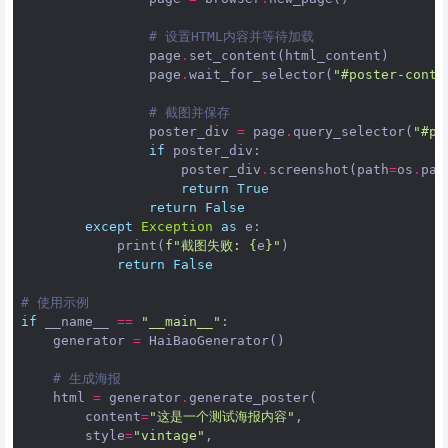
# 设置HTML内容并等待加载
page
.
set_content
(
html_content
)
page
.
wait_for_selector
(
"#poster-conta
# 截图并保存
poster_div
=
page
.
query_selector
(
"#po
if
poster_div
:
poster_div
.
screenshot
(
path
=
os
.
pat
return
True
return
False
except
Exception
as
e
:
print
(
f
"截图失败: 
{
e
}
"
)
return
False
# 使用示例
if
__name__
==
"__main__"
:
generator
=
HaiBaoGenerator
()
# 生成海报
html
=
generator
.
generate_poster
(
content
=
"这是一个测试海报内容"
,
style
=
"vintage"
,