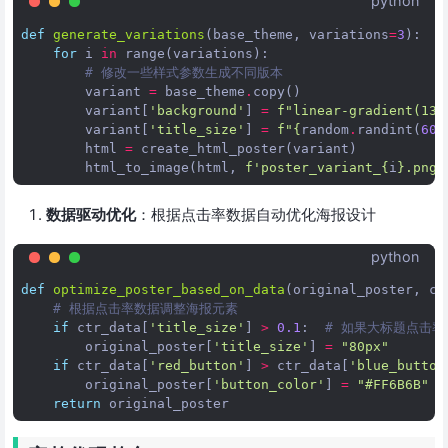
python
def
generate_variations
(
base_theme
,
variations
=
3
):
for
i
in
range
(
variations
):
# 修改一些样式参数生成不同版本
variant
=
base_theme
.
copy
()
variant
[
'background'
]
=
f
"linear-gradient(135
variant
[
'title_size'
]
=
f
"
{
random
.
randint
(
60
,
html
=
create_html_poster
(
variant
)
html_to_image
(
html
,
f
'poster_variant_
{
i
}
.png'
数据驱动优化
：根据点击率数据自动优化海报设计
python
def
optimize_poster_based_on_data
(
original_poster
,
ct
# 根据点击率数据调整海报元素
if
ctr_data
[
'title_size'
]
>
0.1
:
# 如果大标题点击率
original_poster
[
'title_size'
]
=
"80px"
if
ctr_data
[
'red_button'
]
>
ctr_data
[
'blue_button
original_poster
[
'button_color'
]
=
"#FF6B6B"
return
original_poster