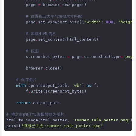
page
=
browser
.
new_page
()
# 设置视口大小与海报尺寸匹配
page
.
set_viewport_size
({
"width"
:
800
,
"height
# 加载HTML内容
page
.
set_content
(
html_content
)
# 截图
screenshot_bytes
=
page
.
screenshot
(
type
=
'png'
browser
.
close
()
# 保存图片
with
open
(
output_path
,
'wb'
)
as
f
:
f
.
write
(
screenshot_bytes
)
return
output_path
# 将之前的HTML海报转换为图片
html_to_image
(
html_poster
,
'summer_sale_poster.png'
)
print
(
"海报已生成：summer_sale_poster.png"
)