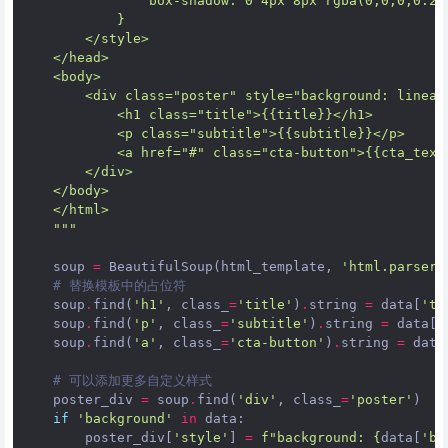
                box-shadow: 0 4px 8px rgba(0,0,0,0.2)
            }
        </style>
    </head>
    <body>
        <div class="poster" style="background: linear
            <h1 class="title">{{title}}</h1>
            <p class="subtitle">{{subtitle}}</p>
            <a href="#" class="cta-button">{{cta_text
        </div>
    </body>
    </html>
    """
soup
=
BeautifulSoup
(
html_template
,
'html.parser'
# 替换模板中的占位符
soup
.
find
(
'h1'
,
class_
=
'title'
)
.
string
=
data
[
'ti
soup
.
find
(
'p'
,
class_
=
'subtitle'
)
.
string
=
data
[
'
soup
.
find
(
'a'
,
class_
=
'cta-button'
)
.
string
=
data
# 可以添加更多自定义样式
poster_div
=
soup
.
find
(
'div'
,
class_
=
'poster'
)
if
'background'
in
data
:
poster_div
[
'style'
]
=
f
"background: 
{
data
[
'ba