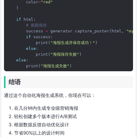
color
=
"red"
)
if
html
:
# 截图保存
success
=
generator
.
capture_poster
(
html
,
"my_
if
success
:
print
(
"海报生成并保存成功！"
)
else
:
print
(
"海报保存失败"
)
else
:
print
(
"海报生成失败"
)
结语
通过这个自动化海报生成系统，你现在可以：
在几分钟内生成专业级营销海报
轻松创建多个版本进行A/B测试
根据数据反馈自动优化设计
节省90%以上的设计时间