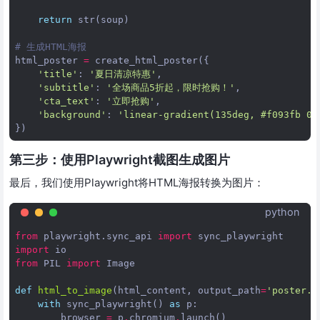
return
str
(
soup
)
# 生成HTML海报
html_poster
=
create_html_poster
({
'title'
:
'夏日清凉特惠'
,
'subtitle'
:
'全场商品5折起，限时抢购！'
,
'cta_text'
:
'立即抢购'
,
'background'
:
'linear-gradient(135deg, #f093fb 0%
})
第三步：使用Playwright截图生成图片
最后，我们使用Playwright将HTML海报转换为图片：
python
from
playwright.sync_api
import
sync_playwright
import
io
from
PIL
import
Image
def
html_to_image
(
html_content
,
output_path
=
'poster.p
with
sync_playwright
()
as
p
:
browser
=
p
.
chromium
.
launch
()