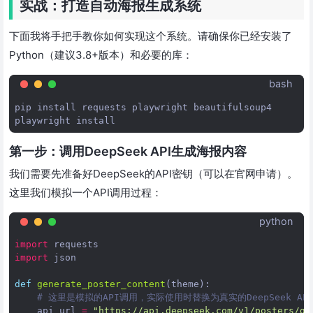
实战：打造自动海报生成系统
下面我将手把手教你如何实现这个系统。请确保你已经安装了
Python（建议3.8+版本）和必要的库：
bash
pip
install
requests
playwright
beautifulsoup4

playwright
第一步：调用DeepSeek API生成海报内容
我们需要先准备好DeepSeek的API密钥（可以在官网申请）。
这里我们模拟一个API调用过程：
python
import
requests
import
json
def
generate_poster_content
(
theme
):
# 这里是模拟的API调用，实际使用时替换为真实的DeepSeek AP
api_url
=
"https://api.deepseek.com/v1/posters/ge