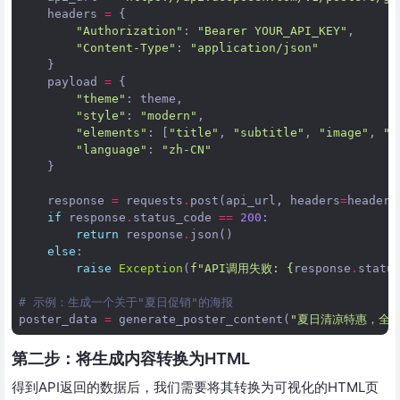
headers
=
{
"Authorization"
:
"Bearer YOUR_API_KEY"
,
"Content-Type"
:
"application/json"
}
payload
=
{
"theme"
:
theme
,
"style"
:
"modern"
,
"elements"
:
[
"title"
,
"subtitle"
,
"image"
,
"c
"language"
:
"zh-CN"
}
response
=
requests
.
post
(
api_url
,
headers
=
headers
if
response
.
status_code
==
200
:
return
response
.
json
()
else
:
raise
Exception
(
f
"API调用失败: 
{
response
.
statu
# 示例：生成一个关于"夏日促销"的海报
poster_data
=
generate_poster_content
(
"夏日清凉特惠，全场
第二步：将生成内容转换为HTML
得到API返回的数据后，我们需要将其转换为可视化的HTML页