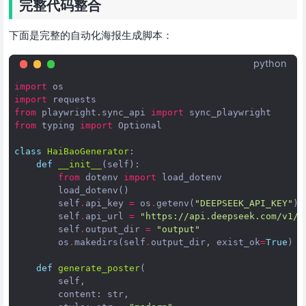
完整代码整合
下面是完整的自动化海报生成脚本：
python
import
os
import
requests
from
playwright.sync_api
import
sync_playwright
from
typing
import
Optional
class
HaiBaoGenerator
:
def
__init__
(
self
):
from
dotenv
import
load_dotenv
load_dotenv
()
self
.
api_key
=
os
.
getenv
(
"DEEPSEEK_API_KEY"
)
self
.
api_url
=
"https://api.deepseek.com/v1/c
self
.
output_dir
=
"output"
os
.
makedirs
(
self
.
output_dir
,
exist_ok
=
True
)
def
generate_poster
(
self
,
content
:
str
,