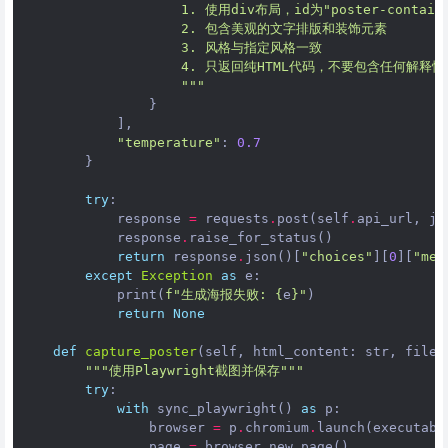
                    1. 使用div布局，id为"poster-contain
                    2. 包含美观的文字排版和装饰元素
                    3. 风格与指定风格一致
                    4. 只返回纯HTML代码，不要包含任何解释
                    """
}
],
"temperature"
:
0.7
}
try
:
response
=
requests
.
post
(
self
.
api_url
,
js
response
.
raise_for_status
()
return
response
.
json
()[
"choices"
][
0
][
"mes
except
Exception
as
e
:
print
(
f
"生成海报失败: 
{
e
}
"
)
return
None
def
capture_poster
(
self
,
html_content
:
str
,
filen
"""使用Playwright截图并保存"""
try
:
with
sync_playwright
()
as
p
:
browser
=
p
.
chromium
.
launch
(
executabl
page
=
browser
.
new_page
()