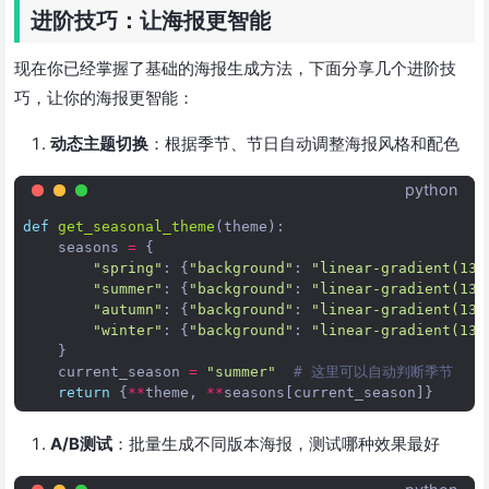
进阶技巧：让海报更智能
现在你已经掌握了基础的海报生成方法，下面分享几个进阶技
巧，让你的海报更智能：
动态主题切换
：根据季节、节日自动调整海报风格和配色
python
def
get_seasonal_theme
(
theme
):
seasons
=
{
"spring"
:
{
"background"
:
"linear-gradient(135
"summer"
:
{
"background"
:
"linear-gradient(135
"autumn"
:
{
"background"
:
"linear-gradient(135
"winter"
:
{
"background"
:
"linear-gradient(135
}
current_season
=
"summer"
# 这里可以自动判断季节
return
{
**
theme
,
**
seasons
[
current_season
]}
A/B测试
：批量生成不同版本海报，测试哪种效果最好