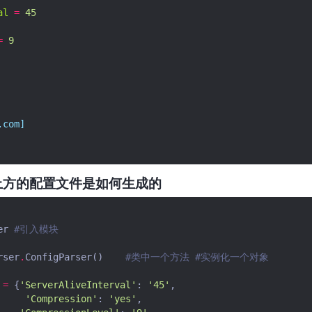
al
=
45
=
9
.com]
上方的配置文件是如何生成的
er
#引入模块
rser
.
ConfigParser
()
#类中一个方法 #实例化一个对象
=
{
'ServerAliveInterval'
:
'45'
,
'Compression'
:
'yes'
,