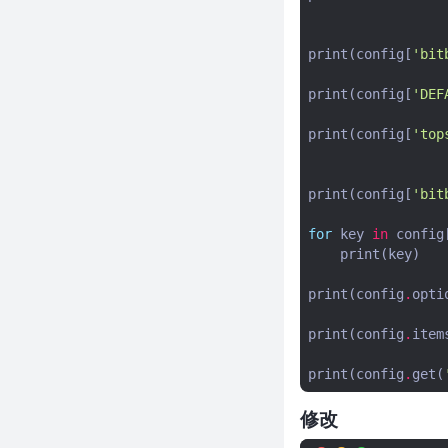
Python之smtplib模块
Python之telnetlib模块
print
(
config
[
'bit
使用
HttpRunner3+Allure+Jenkins实
print
(
config
[
'DEF
现Web接口自动化测试
Python实现Thrift Server
print
(
config
[
'top
Python之requests模块-hook
Python之requests模块-
print
(
config
[
'bit
response
for
key
in
config
Python之openpyxl模块
print
(
key
)
Python之pyyaml模块
Python之json模块
print
(
config
.
opti
Python:使用readability-lxml 提
print
(
config
.
item
取网页标题和主体内容
python 中使用上下文管理with语
print
(
config
.
get
(
句使用技巧
python通用时间调度器sched
修改
在python中使用jsonpath提取