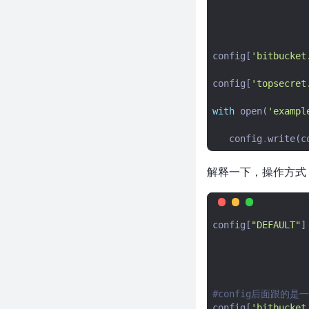
Pycharm激活码（2021年最新永
久激活码）
linux下使用python3发送邮件定
config
[
'bitbucket
时备份数据库脚本
TypeError: unsupported
config
[
'topsecret
operand type(s) for *:
'decimal.Decimal' and 'float'
with
open
(
'exampl
python3 遍历列表里面序号和值
config
.
write
(
c
的三种方法
python 打印对象的所有属性值
解释一下，操作方式
__repr__
解决python 自动安装缺少模块的
问题
config
[
"DEFAULT"
]
python插件式框架开发
flask-sqlalchemy用法详解
python生成requirements.txt的
两种方法
#config后面跟的
python – 从SQLalchemy中的自
config
[
'bitbucket