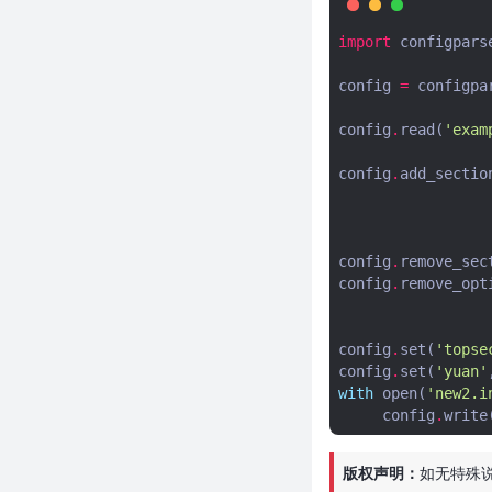
json数据
import
configpars
老子用python3根据配置自动生
成自定义图片logo（一键解决图
config
=
configpa
片侵权困扰）
python实现seo疯狂外链发送工
config
.
read
(
'exam
具
config
.
add_sectio
使用ffprobe分析视频，python
代码调用ffprobe获取视频信息
视频下载软件用什么？我推荐视
频下载软件用you-get
config
.
remove_sec
解决python3.8 No module
config
.
remove_opt
named 'Crypto' 问题
python如何获取本机ip地址？
config
.
set
(
'topse
python获取本机ip地址代码
config
.
set
(
'yuan'
python实现根据excle内容批量
with
open
(
'new2.i
生成二维码
config
.
write
用python简单实现百度查关键词
排名工具并生成截图--精准无比
版权声明：
如无特殊