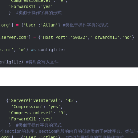
'CompressionLevel'
:
'9'
,
'ForwardX11'
:
'yes'
}
#类似于操作字典的形式
.org'
]
=
{
'User'
:
'Atlan'
}
#类似于操作字典的形式
.server.com'
]
=
{
'Host Port'
:
'50022'
,
'ForwardX11'
:
'no'
}
e.ini'
,
'w'
)
as
configfile
:
onfigfile
)
#将对象写入文件
=
{
'ServerAliveInterval'
:
'45'
,
'Compression'
:
'yes'
,
'CompressionLevel'
:
'9'
,
'ForwardX11'
:
'yes'
}
#类似于操作字典的形式
是一个section的名字，section的段的内容的创建类似于创建字典。
.org'
]
=
{
'User'
:
'Atlan'
}
#类似与最经典的字典操作方式