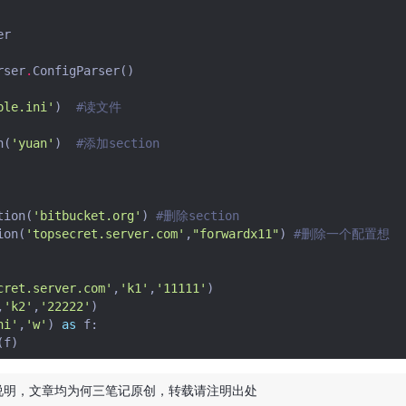
er
rser
.
ConfigParser
()
ple.ini'
)
#读文件
n
(
'yuan'
)
#添加section
tion
(
'bitbucket.org'
)
#删除section
ion
(
'topsecret.server.com'
,
"forwardx11"
)
#删除一个配置想
cret.server.com'
,
'k1'
,
'11111'
)
,
'k2'
,
'22222'
)
ni'
,
'w'
)
as
f
:
(
f
)
说明，文章均为
何三笔记
原创，转载请注明出处