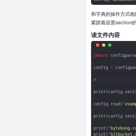
引用表创建树
50条有趣的Python一行代码，建
和字典的操作方式相比，
议收藏！
紧跟着设置secti
python – 用BeautifulSoup中的
另一个标签替换一种标签
读文件内容
python3用BeautifulSoup用字典
的方法抓取a标签内的数据
Python之openpyxl超详细笔记
import
configpars
Python之pytesseract模块-实现
config
=
configpa
OCR
Python之sqlite3模块
#-------------
Python之uiautomation模块-获
print
(
config
.
sect
取CMD窗口中所打印的文字信息
Python之requests模块-大文件
config
.
read
(
'exam
分片上传
基于Appium，封装自己的常用方
print
(
config
.
sect
法
print
(
'bytebong.c
Python之win32模块
print
(
'bitbucket.