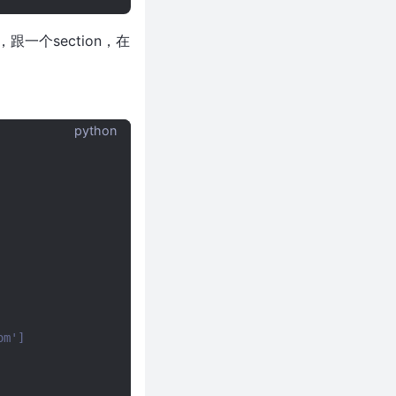
跟一个section，在
python
om']