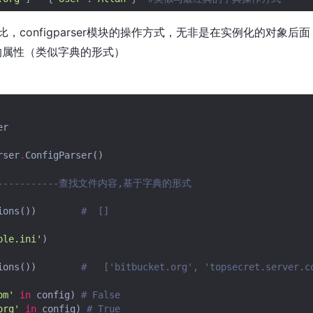
configparser模块的操作方式，无非是在实例化的对象后面，
on的属性（类似字典的形式）
er
rser
.
ConfigParser
()
--------------查找文件内容,基于字典的形式
ions
())
#  []
ple.ini'
)
ions
())
#   ['bitbucket.org', 'topsecret.server.c
om'
in
config
)
# False
org'
in
config
)
# True