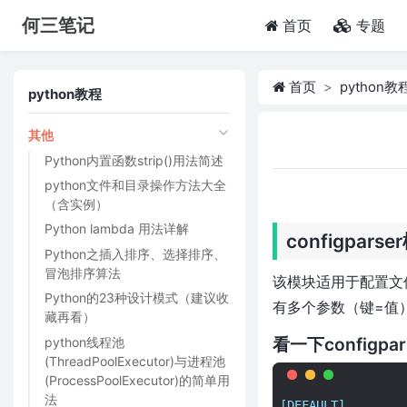
何三笔记
(current)
首页
专题
首页
python教
python教程
其他
Python内置函数strip()用法简述
python文件和目录操作方法大全
（含实例）
Python lambda 用法详解
configpars
Python之插入排序、选择排序、
冒泡排序算法
该模块适用于配置文件的
Python的23种设计模式（建议收
有多个参数（键=值）
藏再看）
看一下configp
python线程池
(ThreadPoolExecutor)与进程池
(ProcessPoolExecutor)的简单用
法
[DEFAULT]