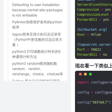
ServerAliveInterv
Defaulting to user installation
Compression
=
yes
because normal site-packages
CompressionLevel
is not writeable
ForwardX11
=
yes
PyArmor加密保护发布的python
程序
[bitbucket.org]
loguru简单且强大的日志记录库
User
=
Atlan
（Python中更优雅的日志记录方
[topsecret.server
案 ）
Port
=
50022
python3 打印函数执行时长的5
ForwardX11
=
no
种通用计时方法
python3 random模块随机数
现在看一下类似
random、randint、
randrange、choice、choices等
Python 暴力方法破解WIFI密码
import
configpars
（带UI界面）
config
=
configpa
快排-python3脚本
python3获取windows10电脑的
config
[
"DEFAULT"
]
所有网卡信息（网卡名字、IP、
子网掩码、网关信息）