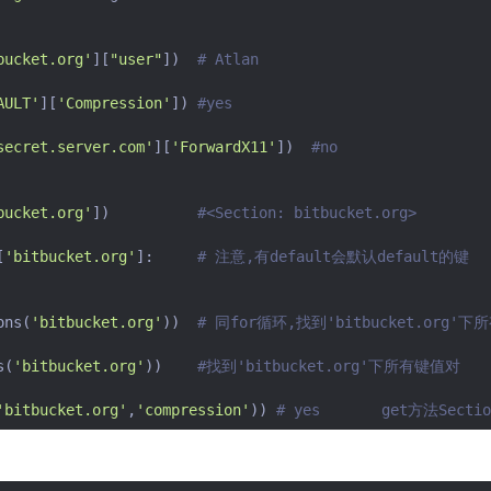
bucket.org'
][
"user"
])
# Atlan
AULT'
][
'Compression'
])
#yes
secret.server.com'
][
'ForwardX11'
])
#no
bucket.org'
])
#<Section: bitbucket.org>
[
'bitbucket.org'
]:
# 注意,有default会默认default的键
ons
(
'bitbucket.org'
))
# 同for循环,找到'bitbucket.org'下
s
(
'bitbucket.org'
))
#找到'bitbucket.org'下所有键值对
'bitbucket.org'
,
'compression'
))
# yes       get方法Sect