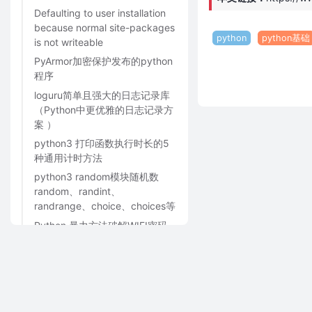
Defaulting to user installation
because normal site-packages
python
python基础
is not writeable
PyArmor加密保护发布的python
程序
loguru简单且强大的日志记录库
（Python中更优雅的日志记录方
案 ）
python3 打印函数执行时长的5
种通用计时方法
python3 random模块随机数
random、randint、
randrange、choice、choices等
Python 暴力方法破解WIFI密码
（带UI界面）
快排-python3脚本
python3获取windows10电脑的
所有网卡信息（网卡名字、IP、
子网掩码、网关信息）