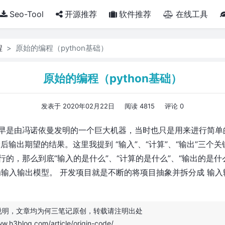
Seo-Tool
开源推荐
软件推荐
在线工具
程
原始的编程（python基础）
原始的编程（python基础）
发表于 2020年02月22日
阅读 4815
评论 0
早是由冯诺依曼发明的一个巨大机器，当时也只是用来进行简单的
后输出期望的结果。这里我提到 “输入”、“计算”、“输出”三个
的，那么到底“输入的是什么”、“计算的是什么”、“输出的是什么
为输入输出模型。 开发项目就是不断的将项目抽象并拆分成 输
说明，文章均为
何三笔记
原创，转载请注明出处
ww.h3blog.com/article/origin-code/