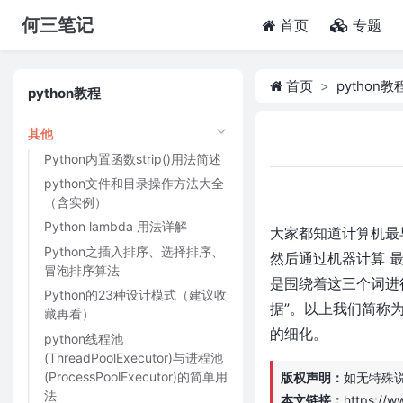
何三笔记
(current)
首页
专题
首页
python教
python教程
其他
Python内置函数strip()用法简述
python文件和目录操作方法大全
（含实例）
Python lambda 用法详解
大家都知道计算机最
Python之插入排序、选择排序、
然后通过机器计算 最
冒泡排序算法
是围绕着这三个词进行
Python的23种设计模式（建议收
据”。以上我们简称
藏再看）
的细化。
python线程池
(ThreadPoolExecutor)与进程池
(ProcessPoolExecutor)的简单用
版权声明：
如无特殊
法
本文链接：
https://w