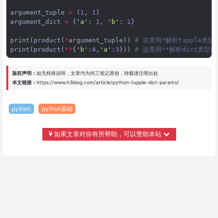
argument_tuple
=
(
1
,
1
)
argument_dict
=
{
'a'
:
1
,
'b'
:
1
}
print
(
product
(
*
argument_tuple
))
# 这里用*解析tupple类型
print
(
product
(
**
{
'b'
:
4
,
'a'
:
3
}))
# 这里用**解析dict类型的
版权声明：
如无特殊说明，文章均为
何三笔记
原创，转载请注明出处
本文链接：
https://www.h3blog.com/article/python-tupple-dict-params/
python
python基础
如果文章对你有所帮助，可以赞助本站