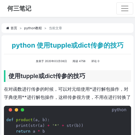
何三笔记
首页
python教程
当前文章
python 使用tupple或dict传参的技巧
发表于 2020年03月08日
阅读 4758
评论 0
使用tupple或dict传参的技巧
在对函数进行传参的时候，可以对元组使用*进行解包操作，对
字典使用**进行解包操作，这样传参很方便，不用在进行转换了
python
def
product
(
a
,
b
):
print
(
str
(
a
)
+
'*'
+
str
(
b
))
return
a
*
b