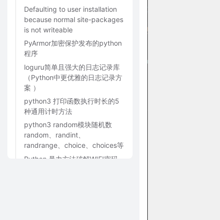
Defaulting to user installation
because normal site-packages
is not writeable
PyArmor加密保护发布的python
程序
loguru简单且强大的日志记录库
（Python中更优雅的日志记录方
案 ）
python3 打印函数执行时长的5
种通用计时方法
python3 random模块随机数
random、randint、
randrange、choice、choices等
Python 暴力方法破解WIFI密码
（带UI界面）
快排-python3脚本
python3获取windows10电脑的
所有网卡信息（网卡名字、IP、
子网掩码、网关信息）