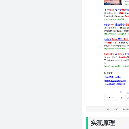
引用表创建树
50条有趣的Python一行代码，建
议收藏！
python – 用BeautifulSoup中的
另一个标签替换一种标签
python3用BeautifulSoup用字典
的方法抓取a标签内的数据
Python之openpyxl超详细笔记
Python之pytesseract模块-实现
OCR
Python之sqlite3模块
Python之uiautomation模块-获
取CMD窗口中所打印的文字信息
Python之requests模块-大文件
分片上传
基于Appium，封装自己的常用方
法
实现原理
Python之win32模块