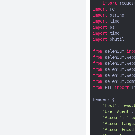
import
reques
json数据
import
re
老子用python3根据配置自动生
import
string
成自定义图片logo（一键解决图
import
time
片侵权困扰）
import
os
import
time
python实现seo疯狂外链发送工
import
shutil
具
使用ffprobe分析视频，python
from
selenium
imp
代码调用ffprobe获取视频信息
from
selenium.web
视频下载软件用什么？我推荐视
from
selenium.web
频下载软件用you-get
from
selenium.web
from
selenium.web
解决python3.8 No module
from
selenium.com
named 'Crypto' 问题
from
PIL
import
I
python如何获取本机ip地址？
python获取本机ip地址代码
headers
=
{
'Host'
:
'www.
python实现根据excle内容批量
'User-Agent'
:
生成二维码
'Accept'
:
'te
用python简单实现百度查关键词
'Accept-Langu
排名工具并生成截图--精准无比
'Accept-Encod