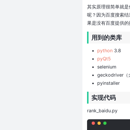
Python之smtplib模块
其实原理很简单就是
Python之telnetlib模块
呢？因为百度搜索结
使用
果是没有百度提供的
HttpRunner3+Allure+Jenkins实
现Web接口自动化测试
用到的类库
Python实现Thrift Server
Python之requests模块-hook
python
3.8
Python之requests模块-
pyQt5
response
selenium
Python之openpyxl模块
geckodrive
Python之pyyaml模块
pyinstaller
Python之json模块
Python:使用readability-lxml 提
实现代码
取网页标题和主体内容
python 中使用上下文管理with语
rank_baidu.py
句使用技巧
python通用时间调度器sched
在python中使用jsonpath提取