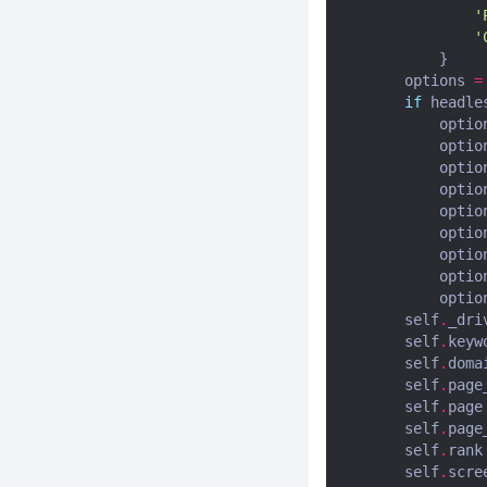
有趣的代码：一行Python代码能
'
干嘛？
'
}
Python 字符串大小写转换
options
=
Python实现复杂对象转JSON的
if
headle
方法示例
optio
optio
python中 os._exit() 和
optio
sys.exit(), exit(0)和exit(1) 的用
optio
法和区别
optio
用python做一个游戏辅助脚本，
optio
完整思路
optio
python 小说词频统计
optio
optio
python 实现文本进度条
self
.
_dri
python 算法之桶排序
self
.
keyw
self
.
doma
python 算法之计数排序
self
.
page
python 算法之堆排序
self
.
page
python 算法之快速排序
self
.
page
self
.
rank
python 算法之归并排序
self
.
scre
python 算法之希尔排序