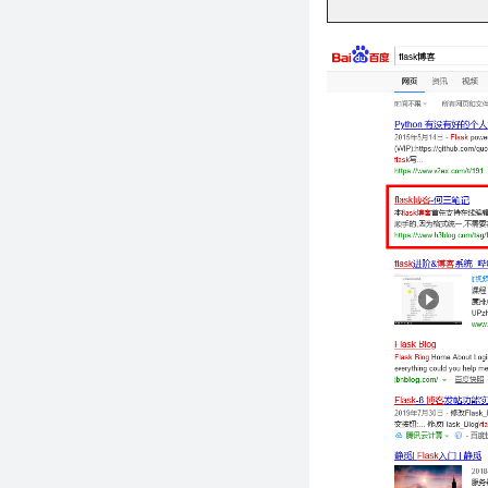
Pycharm激活码（2021年最新永
久激活码）
linux下使用python3发送邮件定
时备份数据库脚本
TypeError: unsupported
operand type(s) for *:
'decimal.Decimal' and 'float'
python3 遍历列表里面序号和值
的三种方法
python 打印对象的所有属性值
__repr__
解决python 自动安装缺少模块的
问题
python插件式框架开发
flask-sqlalchemy用法详解
python生成requirements.txt的
两种方法
python – 从SQLalchemy中的自