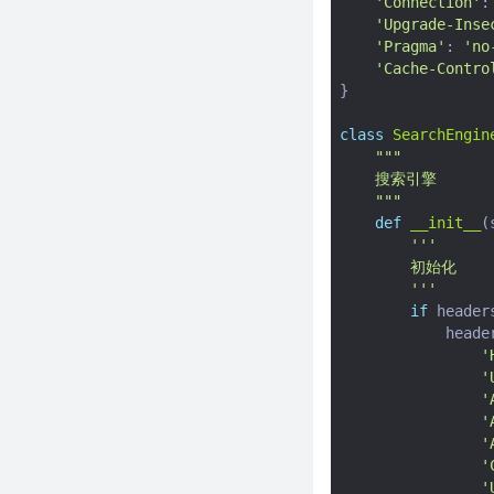
python获取指定目录下面的图片
'Connection'
:
'Upgrade-Inse
python使用pyzbar批量识别图片
'Pragma'
:
'no
中的二维码
'Cache-Contro
flask参数传递的几种方式，flask
}
参数传递详解
class
SearchEngin
在windows系统下使用
"""
powershell激活python虚拟环境
    搜索引擎
（venv）
    """
怕有人动你的电脑？用python写
def
__init__
(
个人脸识别实时监控
'''
        初始化
python使用qrcode库生成二维码
        '''
mitmproxy app抓包错误：
if
header
Cannot establish TLS with
heade
client (sni: xxxx.com):
'
TlsException("SSL handshake
'
error:
'
'
python生成器常见问题及解决方
'
案
'
python中的configparser模块
'