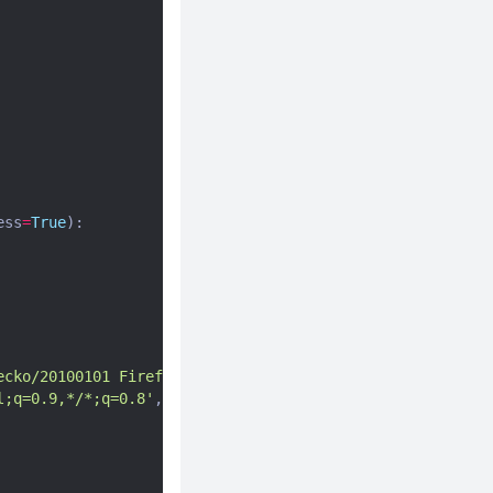
ess
=
True
):
ecko/20100101 Firefox/71.0'
,
l;q=0.9,*/*;q=0.8'
,