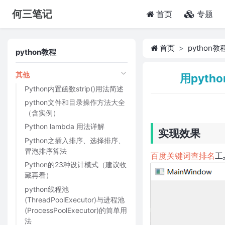
何三笔记
(current)
首页
专题
首页
python教
python教程
其他
用pyt
Python内置函数strip()用法简述
python文件和目录操作方法大全
（含实例）
Python lambda 用法详解
实现效果
Python之插入排序、选择排序、
冒泡排序算法
百度关键词查排名
工
Python的23种设计模式（建议收
藏再看）
python线程池
(ThreadPoolExecutor)与进程池
(ProcessPoolExecutor)的简单用
法