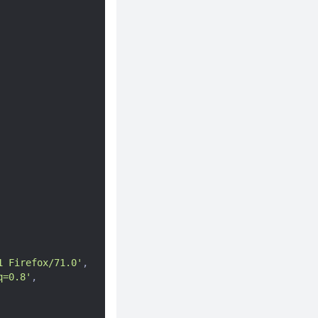
1 Firefox/71.0'
,
q=0.8'
,