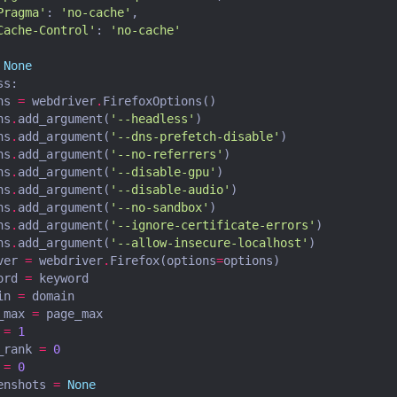
Pragma'
:
'no-cache'
,
Cache-Control'
:
'no-cache'
None
ss
:
ns
=
webdriver
.
FirefoxOptions
()
ns
.
add_argument
(
'--headless'
)
ns
.
add_argument
(
'--dns-prefetch-disable'
)
ns
.
add_argument
(
'--no-referrers'
)
ns
.
add_argument
(
'--disable-gpu'
)
ns
.
add_argument
(
'--disable-audio'
)
ns
.
add_argument
(
'--no-sandbox'
)
ns
.
add_argument
(
'--ignore-certificate-errors'
)
ns
.
add_argument
(
'--allow-insecure-localhost'
)
ver
=
webdriver
.
Firefox
(
options
=
options
)
ord
=
keyword
in
=
domain
_max
=
page_max
=
1
_rank
=
0
=
0
enshots
=
None