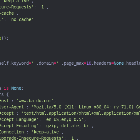
'keep-alive'
,
cure-Requests'
:
'1'
,
-cache'
,
l'
:
'no-cache'
e
():
self
,
keyword
=
''
,
domain
=
''
,
page_max
=
10
,
headers
=
None
,
headl
s
is
None
:
rs
=
{
Host'
:
'www.baidu.com'
,
User-Agent'
:
'Mozilla/5.0 (X11; Linux x86_64; rv:71.0) G
Accept'
:
'text/html,application/xhtml+xml,application/xm
Accept-Language'
:
'en-US,en;q=0.5'
,
Accept-Encoding'
:
'gzip, deflate, br'
,
Connection'
:
'keep-alive'
,
Upgrade-Insecure-Requests'
:
'1'
,