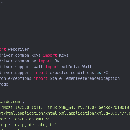
ts
ort
webdriver
driver.common.keys
import
Keys
driver.common.by
import
By
driver.support.wait
import
WebDriverWait
driver.support
import
expected_conditions
as
EC
mon.exceptions
import
StaleElementReferenceException
mage
baidu.com'
,
'Mozilla/5.0 (X11; Linux x86_64; rv:71.0) Gecko/2010010
xt/html,application/xhtml+xml,application/xml;q=0.9,*/*;
age'
:
'en-US,en;q=0.5'
,
ing'
:
'gzip, deflate, br'
,