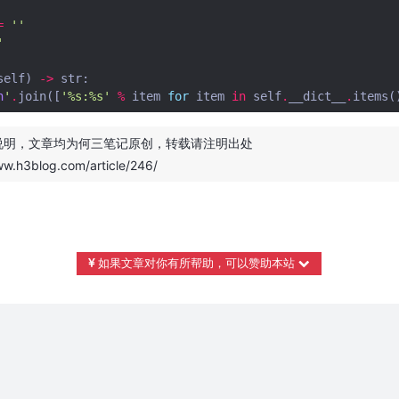
=
''
'
self
)
->
str
:
n
'
.
join
([
'
%s
:
%s
'
%
item
for
item
in
self
.
__dict__
.
items
(
说明，文章均为
何三笔记
原创，转载请注明出处
ww.h3blog.com/article/246/
如果文章对你有所帮助，可以赞助本站