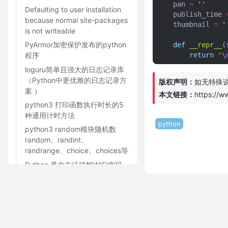
pan
=
''
Defaulting to user installation
publish_time
because normal site-packages
thumbnail
=
'
is not writeable
PyArmor加密保护发布的python
def
__repr__
(
return
'
\
程序
loguru简单且强大的日志记录库
（Python中更优雅的日志记录方
版权声明：
如无特殊
案 ）
本文链接：
https://w
python3 打印函数执行时长的5
种通用计时方法
python
python3 random模块随机数
random、randint、
randrange、choice、choices等
Python 暴力方法破解WIFI密码
（带UI界面）
快排-python3脚本
python3获取windows10电脑的
所有网卡信息（网卡名字、IP、
子网掩码、网关信息）