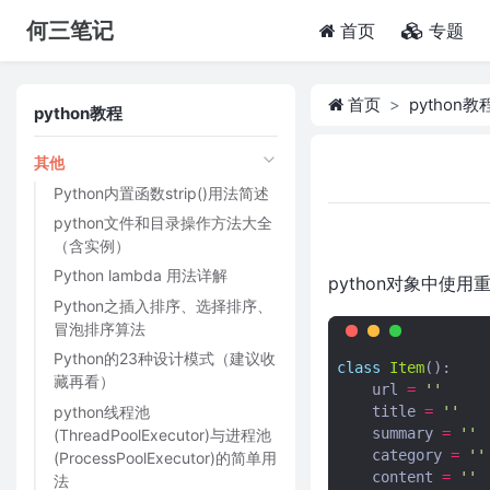
何三笔记
(current)
首页
专题
首页
python教
python教程
其他
Python内置函数strip()用法简述
python文件和目录操作方法大全
（含实例）
Python lambda 用法详解
python对象中使用
Python之插入排序、选择排序、
冒泡排序算法
Python的23种设计模式（建议收
class
Item
():
藏再看）
url
=
''
python线程池
title
=
''
summary
=
''
(ThreadPoolExecutor)与进程池
category
=
''
(ProcessPoolExecutor)的简单用
content
=
''
法