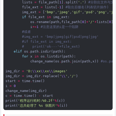
lists
=
file_path
[
1
]
.
split
(
'.'
)
#分割出文件与文
file_ext
=
lists
[
-
1
]
#取出后缀名(列表切片操作)
img_ext
=
[
'bmp'
,
'jpeg'
,
'gif'
,
'psd'
,
'png'
,
'jp
if
file_ext
in
img_ext
:
os
.
rename
(
path
,
file_path
[
0
]
+
'/'
+
lists
[
0
]
+
i
+=
1
#注意这里的i是一个陷阱
#或者
#img_ext = 'bmp|jpeg|gif|psd|png|jpg'
#if file_ext in img_ext:
#    print('ok---'+file_ext)
elif
os
.
path
.
isdir
(
path
):
for
x
in
os
.
listdir
(
path
):
change_name
(
os
.
path
.
join
(
path
,
x
))
#os.p
img_dir
=
'D:
\\
xx
\\
xx
\\
images'
img_dir
=
img_dir
.
replace
(
'
\\
'
,
'/'
)
start
=
time
.
time
()
i
=
0
change_name
(
img_dir
)
c
=
time
.
time
()
-
start
print
(
'程序运行耗时:
%0.2f
'
%
(
c
))
print
(
'总共处理了 
%s
 张图片'
%
(
i
))