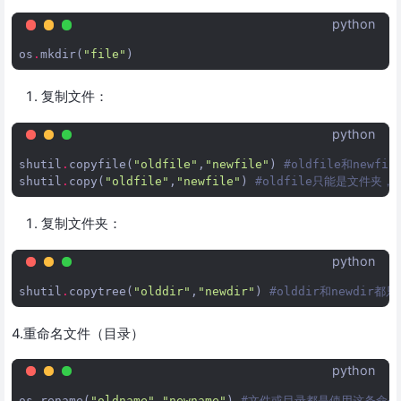
python
os
.
mkdir
(
"file"
)
复制文件：
python
shutil
.
copyfile
(
"oldfile"
,
"newfile"
)
#oldfile和newf
shutil
.
copy
(
"oldfile"
,
"newfile"
)
#oldfile只能是文件夹
复制文件夹：
python
shutil
.
copytree
(
"olddir"
,
"newdir"
)
#olddir和newdir
4.重命名文件（目录）
python
os
.
rename
(
"oldname"
,
"newname"
)
#文件或目录都是使用这条命令