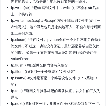
内容的总长，也就是说可能只读到文件的一部分。
fp.write(str) #把str写到文件中，write()并不会在str后加
上一个换行符
fp.writelines(seq) #把seq的内容全部写到文件中(多行一
次性写入)。这个函数也只是忠实地写入，不会在每行后面
加上任何东西。
fp.close() #关闭文件。python会在一个文件不用后自动关
闭文件，不过这一功能没有保证，最好还是养成自己关闭
的习惯。 如果一个文件在关闭后还对其进行操作会产生
ValueError
fp.flush() #把缓冲区的内容写入硬盘
fp.fileno() #返回一个长整型的”文件标签“
fp.isatty() #文件是否是一个终端设备文件（unix系统中
的）
fp.tell() #返回文件操作标记的当前位置，以文件的开头为
原点
fp.next() #返回下一行，并将文件操作标记位移到下一行。