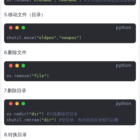
5.移动文件（目录）
python
shutil
.
move
(
"oldpos"
,
"newpos"
)
6.删除文件
python
os
.
remove
(
"file"
)
7.删除目录
python
os
.
rmdir
(
"dir"
)
#只能删除空目录
shutil
.
rmtree
(
"dir"
)
#空目录、有内容的目录都可以删
8.转换目录