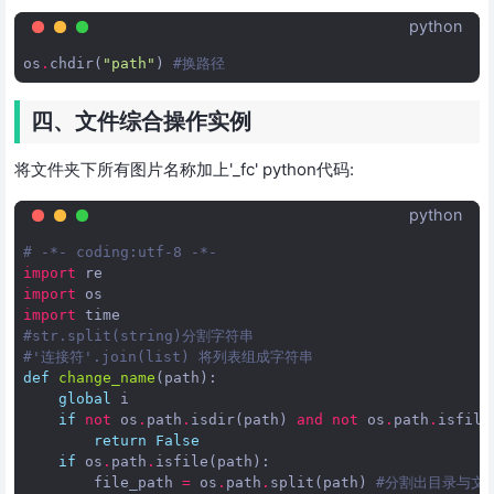
python
os
.
chdir
(
"path"
)
#换路径
四、文件综合操作实例
将文件夹下所有图片名称加上'_fc' python代码:
python
# -*- coding:utf-8 -*-
import
re
import
os
import
time
#str.split(string)分割字符串
#'连接符'.join(list) 将列表组成字符串
def
change_name
(
path
):
global
i
if
not
os
.
path
.
isdir
(
path
)
and
not
os
.
path
.
isfile
return
False
if
os
.
path
.
isfile
(
path
):
file_path
=
os
.
path
.
split
(
path
)
#分割出目录与文