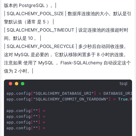
版本的 PostgreSQL ）。|
| SQLALCHEMY_POOL_SIZE | 数据库连接池的大小。默认是引
擎默认值（通常 是 5 ） |
| SQLALCHEMY_POOL_TIMEOUT | 设定连接池的连接超时时
间。默认是 10 。 |
| SQLALCHEMY_POOL_RECYCLE | 多少秒后自动回收连接。
这对 MySQL 是必要的， 它默认移除闲置多于 8 小时的连接。
注意如果 使用了 MySQL ， Flask-SQLALchemy 自动设定这个
值为 2 小时。|
tsql
app
.
config
[
"SQLALCHEMY_DATABASE_URI"
]
=
DATABASE_URI
app
.
config
[
"SQLALCHEMY_COMMIT_ON_TEARDOWN"
]
=
True
/
Fa
app
.
config
[
""
]
=
app
.
config
[
""
]
=
app
.
config
[
""
]
=
app
.
config
[
""
]
=