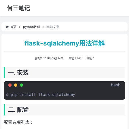
何三笔记
首页
python教程
当前文章
flask-sqlalchemy用法详解
发表于 2021年09月24日
阅读 6401
评论 0
一. 安装
bash
$
pip
install
二. 配置
配置选项列表 :