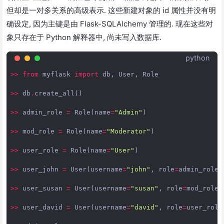
但却是一对多关系的高级表示. 这些新建对象的 id 属性并没有明
确设定, 因为主键是由 Flask-SQLAlchemy 管理的. 现在这些对
象只存在于 Python 解释器中, 尚未写入数据库.
python
>>
from
myflask
import
db
,
User
,
Role
>>
db
.
create_all
()
>>
admin_role
=
Role
(
name
=
"Admin"
)
>>
mod_role
=
Role
(
name
=
"Moderator"
)
>>
user_role
=
Role
(
name
=
"User"
)
>>
user_john
=
User
(
username
=
"john"
,
role
=
admin_role
)
>>
user_susan
=
User
(
username
=
"susan"
,
role
=
mod_role
)
>>
user_david
=
User
(
username
=
"david"
,
role
=
user_role