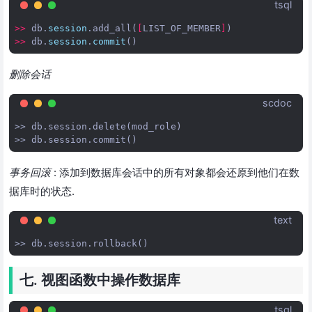
tsql
>>
db
.
session
.
add_all
(
[
LIST_OF_MEMBER
]
)
>>
db
.
session
.
commit
()
删除会话
scdoc
>> db.session.delete(mod_role)

事务回滚
: 添加到数据库会话中的所有对象都会还原到他们在数
据库时的状态.
text
七. 视图函数中操作数据库
tsql