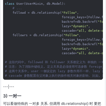
class
User
(
UserMixin
, 
db
.
Model
):

# ...
followd
 = 
db
.
relationship
(
"Follow"
,

foreign_keys
=[
Follow
.
fo
backref
=
db
.
backref
(
"fol
lazy
=
"dynamic"
,

cascade
=
"all, delete-or
followrs
 = 
db
.
relationship
(
"Follow"
,

foreign_keys
=[
Follow
.
fo
backref
=
db
.
backref
(
"fol
lazy
=
"dynamic"
,

cascade
=
"all, delete-or
# 这段代码中, followed 和 follower 关系都定义为 单独的 一对
# 注意: 为了消除外键歧义, 定义关系是必须使用可选参数 foreign_k
# 这两个关系中, user 一侧设定的 lazy 参数作用不一样. lazy
# cascade 参数配置在父对象上执行的操作相关对象的影响. 比如, 
---|---
3) 一对一
可以看做特殊的 一对多 关系. 但调用 db.relationship() 时 要把