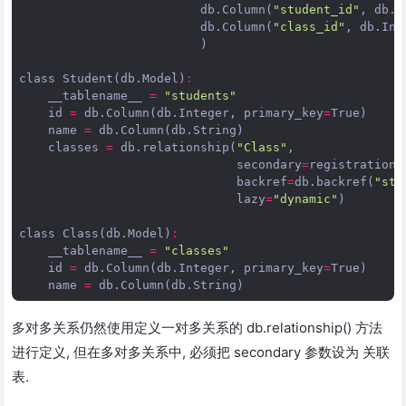
db
.
Column
(
"student_id"
,
db
.
I
db
.
Column
(
"class_id"
,
db
.
Int
)
class
Student
(
db
.
Model
)
:
__tablename__
=
"students"
id
=
db
.
Column
(
db
.
Integer
,
primary_key
=
True
)
name
=
db
.
Column
(
db
.
String
)
classes
=
db
.
relationship
(
"Class"
,
secondary
=
registrations
backref
=
db
.
backref
(
"stu
lazy
=
"dynamic"
)
class
Class
(
db
.
Model
)
:
__tablename__
=
"classes"
id
=
db
.
Column
(
db
.
Integer
,
primary_key
=
True
)
name
=
db
.
Column
(
db
.
String
)
多对多关系仍然使用定义一对多关系的 db.relationship() 方法
进行定义, 但在多对多关系中, 必须把 secondary 参数设为 关联
表.