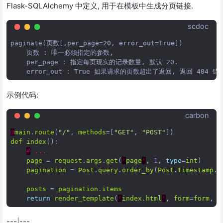
Flask-SQLAlchemy 中定义, 用于在模板中生成分页链接.
scdoc
paginate(页数[,per_page=20, error_out=True])

    页数 : 唯一必须指定的参数,

    per_page : 指定每页现实的记录数量, 默认 20.

示例代码:
carbon
@
main
.
route
(
"/"
,
methods
=[
"GET"
,
"POST"
])
def
index
():
#
...
page
=
request
.
args
.
get
(
'
page
'
,
1
,
type
=
int
)
#
pagination
=
Post
.
query
.
order_by
(
Post
.
timestamp
.
d
posts
=
pagination
.
items
return
render_template
(
'
index
.
html
'
,
form
=
form
,
p
---|---