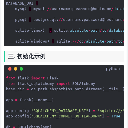
DATABASE_URI
:
mysql
:
mysql
:
//
username
:
password
@hostname
/
databa
pgsql
:
postgresql
:
//
username
:
password
@hostname
/
d
sqlite
(
linux
)
:
sqlite
:
absolute
/
path
/
to
/
database
sqlite
(
windows
)
:
sqlite
:
///
c
:
/
absolute
/
path
/
to
/
d
三. 初始化示例
python
from
flask
import
Flask
from
flask_sqlalchemy
import
SQLAlchemy
base_dir
=
os
.
path
.
abspath
(
os
.
path
.
dirname
(
__file__
))
app
=
Flask
(
__name__
)
app
.
config
[
"SQLALCHEMY_DATABASE_URI"
]
=
'sqlite:///'
app
.
config
[
"SQLALCHEMY_COMMIT_ON_TEARDOWN"
]
=
True
db
=
SQLAlchemy
(
app
)