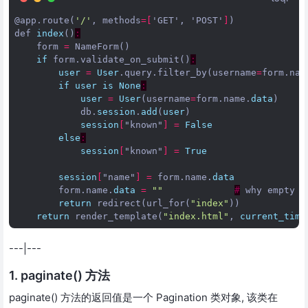
@app
.
route
(
'/'
,
methods
=[
'GET', 'POST'
]
)
def
index
()
:
form
=
NameForm
()
if
form
.
validate_on_submit
()
:
user
=
User
.
query
.
filter_by
(
username
=
form
.
nam
if
user
is
None
:
user
=
User
(
username
=
form
.
name
.
data
)
db
.
session
.
add
(
user
)
session
[
"known"
]
=
False
else
:
session
[
"known"
]
=
True
session
[
"name"
]
=
form
.
name
.
data
form
.
name
.
data
=
""
#
why
empty
i
return
redirect
(
url_for
(
"index"
))
return
render_template
(
"index.html"
,
current_time
---|---
1. paginate() 方法
paginate() 方法的返回值是一个 Pagination 类对象, 该类在