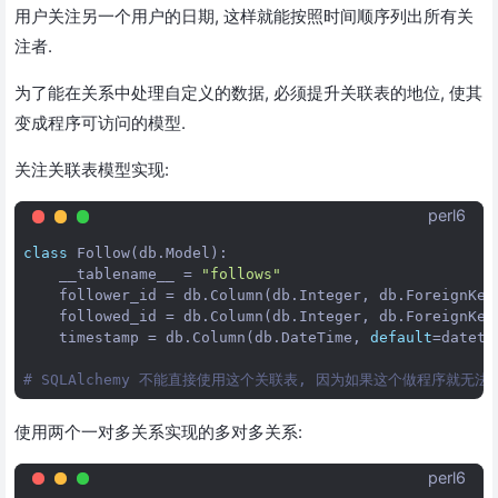
用户关注另一个用户的日期, 这样就能按照时间顺序列出所有关
注者.
为了能在关系中处理自定义的数据, 必须提升关联表的地位, 使其
变成程序可访问的模型.
关注关联表模型实现:
perl6
class
Follow
(
db
.
Model
):

__tablename__
 = 
"follows"
follower_id
 = 
db
.
Column
(
db
.
Integer
, 
db
.
ForeignKey
followed_id
 = 
db
.
Column
(
db
.
Integer
, 
db
.
ForeignKey
timestamp
 = 
db
.
Column
(
db
.
DateTime
, 
default
=
dateti
# SQLAlchemy 不能直接使用这个关联表, 因为如果这个做程序就
使用两个一对多关系实现的多对多关系:
perl6