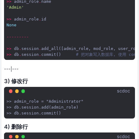
>>
admin_role
.
name
'Admin'
>>
admin_role
.
id
None
---------
>>
db
.
session
.
add_all
([
admin_role
,
mod_role
,
user_rol
>>
db
.
session
.
commit
()
# 把对象写入数据库, 使用 comm
---|---
3) 修改行
scdoc
>> admin_role = "Administrator"

>> db.session.add(admin_role)

4) 删除行
scdoc