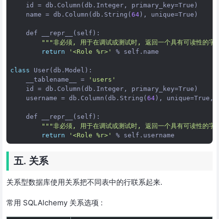
id
 = 
db
.
Column
(
db
.
Integer
, 
primary_key
=
True
)

name
 = 
db
.
Column
(
db
.
String
(
64
), 
unique
=
True
)

def
__repr__
(
self
):

"""非必须, 用于在调试或测试时, 返回一个具有可读性的字符
return
'<Role %r>'
 % 
self
.
name
class
User
(
db
.
Model
):

__tablename__
 = 
'users'
id
 = 
db
.
Column
(
db
.
Integer
, 
primary_key
=
True
)

username
 = 
db
.
Column
(
db
.
String
(
64
), 
unique
=
True
, 
def
__repr__
(
self
):          

"""非必须, 用于在调试或测试时, 返回一个具有可读性的字符
return
'<Role %r>'
 % 
self
.
username
五. 关系
关系型数据库使用关系把不同表中的行联系起来.
常用 SQLAlchemy 关系选项 :