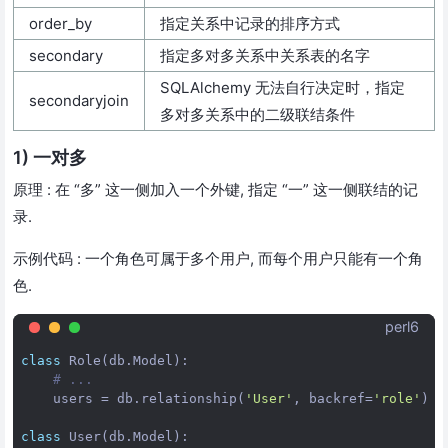
order_by
指定关系中记录的排序方式
secondary
指定多对多关系中关系表的名字
SQLAlchemy 无法自行决定时，指定
secondaryjoin
多对多关系中的二级联结条件
1) 一对多
原理 : 在 “多” 这一侧加入一个外键, 指定 “一” 这一侧联结的记
录.
示例代码 : 一个角色可属于多个用户, 而每个用户只能有一个角
色.
perl6
class
Role
(
db
.
Model
):

# ...
users
 = 
db
.
relationship
(
'User'
, 
backref
=
'role'
)

class
User
(
db
.
Model
):
