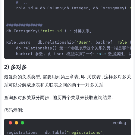
# ...
role_id
 = 
db
.
Column
(
db
.
Integer
, 
db
.
ForeignKey
(
'ro
###############
db
.
ForeignKey
(
'roles.id'
) : 
外键关系
,

Role
.
users
 = 
db
.
relationship
(
'User'
, 
backref
=
'role'
) 
db
.
relationship
() 
第一个参数表示这个关系的另一端是哪个模
backref
参数
, 
向
User
模型添加了一个
role
数据属性
, 
从
2) 多对多
最复杂的关系类型, 需要用到第三章表, 即
关联表
, 这样多对多关
系可以分解成原表和关联表之间的两个一对多关系.
查询多对多关系分两步 : 遍历两个关系来获取查询结果.
代码示例:
verilog
registrations
=
db
.
Table
(
"registrations"
,