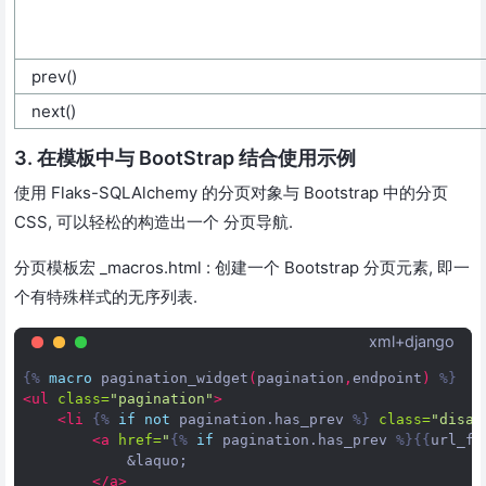
prev()
next()
3. 在模板中与 BootStrap 结合使用示例
使用 Flaks-SQLAlchemy 的分页对象与 Bootstrap 中的分页
CSS, 可以轻松的构造出一个 分页导航.
分页模板宏 _macros.html : 创建一个 Bootstrap 分页元素, 即一
个有特殊样式的无序列表.
xml+django
{%
macro
pagination_widget
(
pagination
,
endpoint
)
%}
<ul
class=
"pagination"
>
<li
{%
if
not
pagination.has_prev
%}
class=
"disab
<a
href=
"
{%
if
pagination.has_prev
%}{{
url_fo
&laquo;
</a>