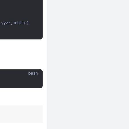
,
yyzz
,
mobile
)
bash