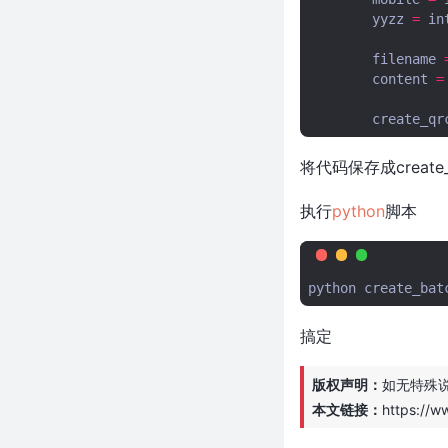
json数据
yyzz
=
in
老子用python3根据配置自动生
filename
成自定义图片logo（一键解决图
content
=
片侵权困扰）
python实现seo疯狂外链发送工
create_qr
具
使用ffprobe分析视频，python
将代码保存成create
代码调用ffprobe获取视频信息
视频下载软件用什么？我推荐视
执行
python
脚本
频下载软件用you-get
解决python3.8 No module
named 'Crypto' 问题
python
python如何获取本机ip地址？
python获取本机ip地址代码
搞定
python实现根据excle内容批量
生成二维码
版权声明：
如无特殊
用python简单实现百度查关键词
本文链接：
https://w
排名工具并生成截图--精准无比