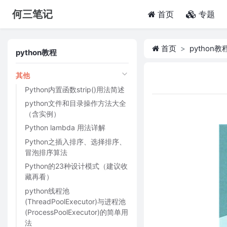
何三笔记
(current)
首页
专题
首页
python教
python教程
其他
Python内置函数strip()用法简述
python文件和目录操作方法大全
（含实例）
Python lambda 用法详解
Python之插入排序、选择排序、
冒泡排序算法
Python的23种设计模式（建议收
藏再看）
python线程池
(ThreadPoolExecutor)与进程池
(ProcessPoolExecutor)的简单用
法