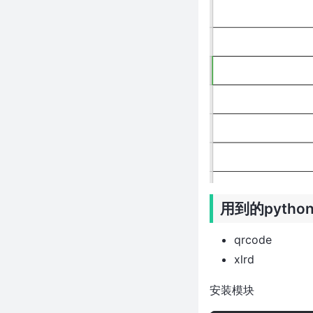
Pycharm激活码（2021年最新永
久激活码）
linux下使用python3发送邮件定
时备份数据库脚本
TypeError: unsupported
operand type(s) for *:
'decimal.Decimal' and 'float'
python3 遍历列表里面序号和值
的三种方法
python 打印对象的所有属性值
__repr__
解决python 自动安装缺少模块的
用到的pytho
问题
python插件式框架开发
qrcode
flask-sqlalchemy用法详解
xlrd
python生成requirements.txt的
两种方法
安装模块
python – 从SQLalchemy中的自