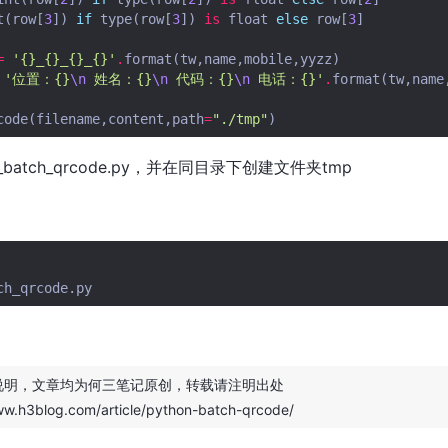
t
(
row
[
3
])
if
type
(
row
[
3
])
is
float
else
row
[
3
]
=
'
{}
_
{}
_
{}
_
{}
'
.
format
(
tw
,
name
,
mobile
,
yyzz
)
'位置：
{}
\n
 姓名：
{}
\n
 代码：
{}
\n
 电话：
{}
'
.
format
(
tw
,
name
code
(
filename
,
content
,
path
=
"./tmp"
)
_batch_qrcode.py，并在同目录下创建文件夹tmp
说明，文章均为
何三笔记
原创，转载请注明出处
ww.h3blog.com/article/python-batch-qrcode/