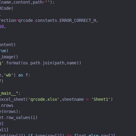
(
name
,
content
,
path
=
''
):
RCode
(
,
rection
=
qrcode
.
constants
.
ERROR_CORRECT_H
,
10
,
ontent
)
rue
)
_image
()
g'
.
format
(
os
.
path
.
join
(
path
,
name
))
e
,
'wb'
)
as
f
:
f
)
_main__"
:
excel_sheet
(
'qrcode.xlsx'
,
sheetname
=
'Sheet1'
)
.
nrows
e
(
nrows
):
et
.
row_values
(
i
)
0
]
w
[
1
]
int
(
row
[
2
])
if
type
(
row
[
2
])
is
float
else
row
[
2
]