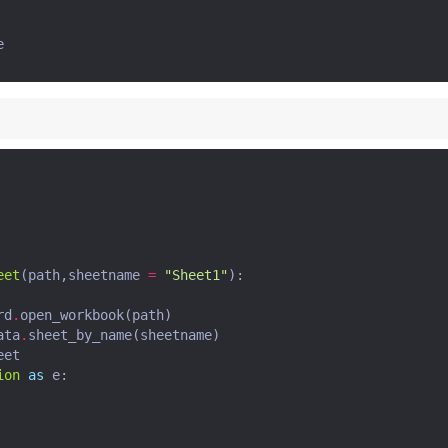


eet
(
path
,
sheetname
=
"Sheet1"
):
rd
.
open_workbook
(
path
)
ata
.
sheet_by_name
(
sheetname
)
eet
ion
as
e
: