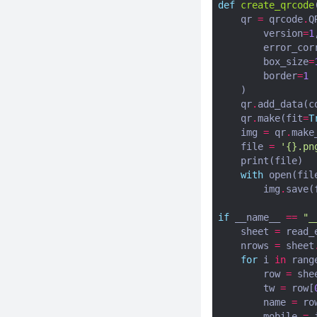
def
create_qrcode
Python之smtplib模块
qr
=
qrcode
.
Q
Python之telnetlib模块
version
=
1
使用
error_cor
HttpRunner3+Allure+Jenkins实
box_size
=
现Web接口自动化测试
border
=
1
)
Python实现Thrift Server
qr
.
add_data
(
c
Python之requests模块-hook
qr
.
make
(
fit
=
T
Python之requests模块-
img
=
qr
.
make
file
=
'
{}
.pn
response
print
(
file
)
Python之openpyxl模块
with
open
(
fil
Python之pyyaml模块
img
.
save
(
Python之json模块
if
__name__
==
"_
Python:使用readability-lxml 提
sheet
=
read_
取网页标题和主体内容
nrows
=
sheet
python 中使用上下文管理with语
for
i
in
rang
句使用技巧
row
=
she
tw
=
row
[
python通用时间调度器sched
name
=
ro
在python中使用jsonpath提取
mobile
=