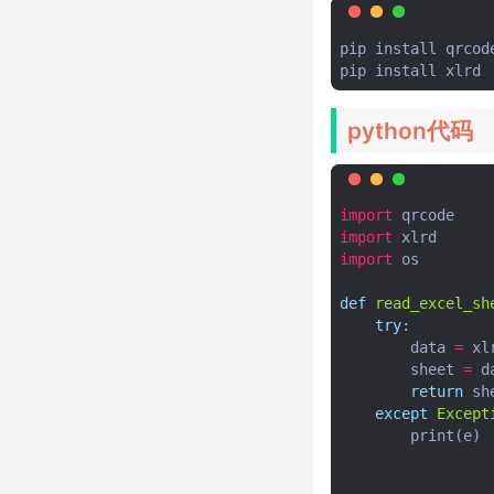
引用表创建树
50条有趣的Python一行代码，建
pip install qrcode
议收藏！
python – 用BeautifulSoup中的
另一个标签替换一种标签
python代码
python3用BeautifulSoup用字典
的方法抓取a标签内的数据
Python之openpyxl超详细笔记
import
qrcode
Python之pytesseract模块-实现
import
xlrd
OCR
import
os
Python之sqlite3模块
def
read_excel_sh
Python之uiautomation模块-获
try
:
取CMD窗口中所打印的文字信息
data
=
xl
Python之requests模块-大文件
sheet
=
d
分片上传
return
sh
except
Except
基于Appium，封装自己的常用方
print
(
e
)
法
Python之win32模块