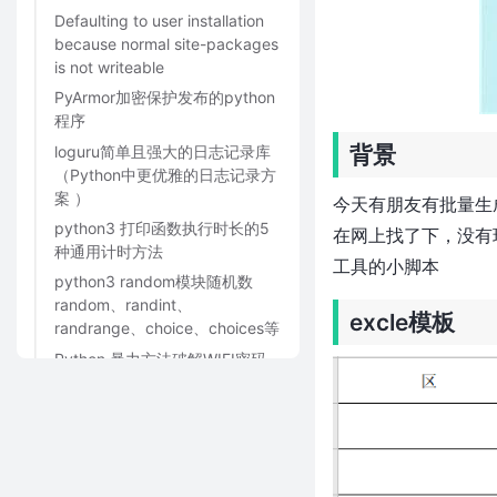
Defaulting to user installation
because normal site-packages
is not writeable
PyArmor加密保护发布的python
程序
背景
loguru简单且强大的日志记录库
（Python中更优雅的日志记录方
案 ）
今天有朋友有批量生
python3 打印函数执行时长的5
在网上找了下，没有
种通用计时方法
工具的小脚本
python3 random模块随机数
random、randint、
excle模板
randrange、choice、choices等
Python 暴力方法破解WIFI密码
（带UI界面）
快排-python3脚本
python3获取windows10电脑的
所有网卡信息（网卡名字、IP、
子网掩码、网关信息）