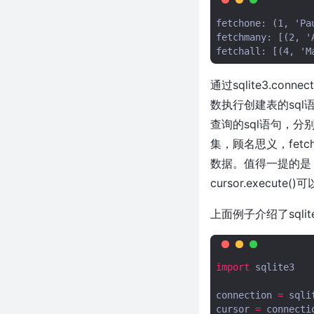
引用表创建树
fetchone: (1, 'Pau
50条有趣的Python一行代码，建
fetchmany: [(2, '
议收藏！
python – 用BeautifulSoup中的
另一个标签替换一种标签
通过sqlite3.conn
python3用BeautifulSoup用字典
数执行创建表的sql语
的方法抓取a标签内的数据
查询的sql语句，分别调用cu
Python之openpyxl超详细笔记
集，顾名思义，fetch
Python之pytesseract模块-实现
OCR
数据。值得一提的是，
Python之sqlite3模块
cursor.execute
Python之uiautomation模块-获
上面例子介绍了sql
取CMD窗口中所打印的文字信息
Python之requests模块-大文件
分片上传
基于Appium，封装自己的常用方
import
sqlite3
法
connection
=
sqli
Python之win32模块
cursor
=
connecti