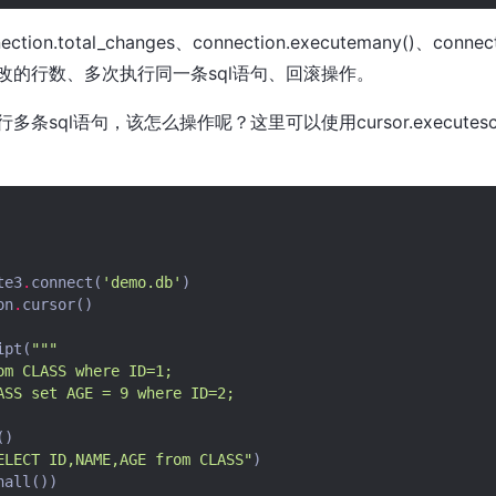
n.total_changes、connection.executemany()、connecti
改的行数、多次执行同一条sql语句、回滚操作。
条sql语句，该怎么操作呢？这里可以使用cursor.executescr
te3
.
connect
(
'demo.db'
)
on
.
cursor
()
ipt
(
"""
om CLASS where ID=1;
ASS set AGE = 9 where ID=2;
()
ELECT ID,NAME,AGE from CLASS"
)
hall
())