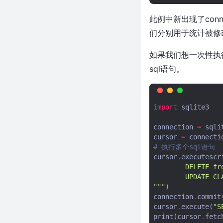
json数据
此例中新出现了connectio
老子用python3根据配置自动生
成自定义图片logo（一键解决图
们分别用于统计被修
片侵权困扰）
如果我们想一次性执行多
python实现seo疯狂外链发送工
具
sql语句。
使用ffprobe分析视频，python
代码调用ffprobe获取视频信息
视频下载软件用什么？我推荐视
import
sqlite3
频下载软件用you-get
connection
=
sqli
解决python3.8 No module
cursor
=
connecti
named 'Crypto' 问题
# 执行多个sql语句
python如何获取本机ip地址？
cursor
.
executescr
python获取本机ip地址代码
        DELETE fr
python实现根据excle内容批量
        UPDATE CL
生成二维码
"""
)
connection
.
commit
用python简单实现百度查关键词
cursor
.
execute
(
"S
排名工具并生成截图--精准无比
print
(
cursor
.
fetc