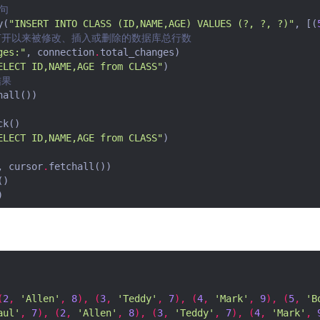
语句
y
(
"INSERT INTO CLASS (ID,NAME,AGE) VALUES (?, ?, ?)"
,
[(
打开以来被修改、插入或删除的数据库总行数
ges:"
,
connection
.
total_changes
)
ELECT ID,NAME,AGE from CLASS"
)
结果
hall
())
ck
()
ELECT ID,NAME,AGE from CLASS"
)
,
cursor
.
fetchall
())
()
)
(
2
,
'Allen'
,
8
),
(
3
,
'Teddy'
,
7
),
(
4
,
'Mark'
,
9
),
(
5
,
'B
aul'
,
7
),
(
2
,
'Allen'
,
8
),
(
3
,
'Teddy'
,
7
),
(
4
,
'Mark'
,