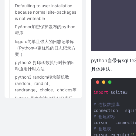
Defaulting to user installation
because normal site-packages
is not writeable
PyArmor加密保护发布的python
程序
loguru简单且强大的日志记录库
（Python中更优雅的日志记录方
案 ）
python自带有sql
python3 打印函数执行时长的5
具体用法。
种通用计时方法
python3 random模块随机数
random、randint、
randrange、choice、choices等
import
sqlite3
Python 暴力方法破解WIFI密码
# 连接数据库
（带UI界面）
connection
=
sqli
快排-python3脚本
# 创建游标
python3获取windows10电脑的
cursor
=
connecti
所有网卡信息（网卡名字、IP、
# 创建表
子网掩码、网关信息）
cursor
.
execute
(
''