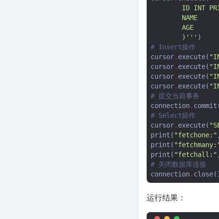
        ID INT PR
Pycharm激活码（2021年最新永
        NAME     
久激活码）
        AGE      
linux下使用python3发送邮件定
        )'''
)
时备份数据库脚本
# Insert操作
cursor
.
execute
(
"I
TypeError: unsupported
cursor
.
execute
(
"I
operand type(s) for *:
cursor
.
execute
(
"I
'decimal.Decimal' and 'float'
cursor
.
execute
(
"I
python3 遍历列表里面序号和值
# 提交当前事务
的三种方法
connection
.
commit
python 打印对象的所有属性值
# Select操作
__repr__
cursor
.
execute
(
"S
print
(
"fetchone:"
解决python 自动安装缺少模块的
print
(
"fetchmany:
问题
print
(
"fetchall:"
python插件式框架开发
# 关闭数据库连接
connection
.
close
(
flask-sqlalchemy用法详解
python生成requirements.txt的
运行结果：
两种方法
python – 从SQLalchemy中的自