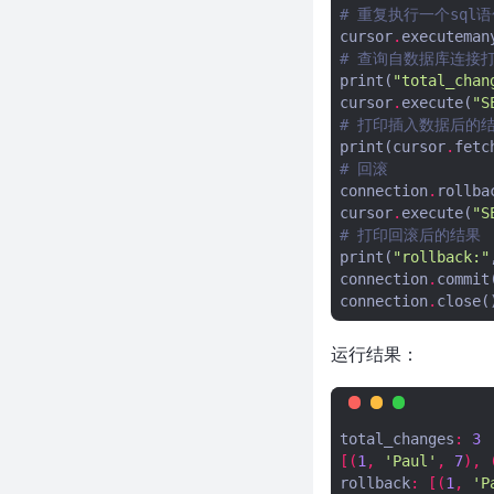
Python之smtplib模块
# 重复执行一个sql
cursor
.
executeman
Python之telnetlib模块
# 查询自数据库连接
使用
print
(
"total_chan
HttpRunner3+Allure+Jenkins实
cursor
.
execute
(
"S
现Web接口自动化测试
# 打印插入数据后的
Python实现Thrift Server
print
(
cursor
.
fetc
# 回滚
Python之requests模块-hook
connection
.
rollba
Python之requests模块-
cursor
.
execute
(
"S
response
# 打印回滚后的结果
print
(
"rollback:"
Python之openpyxl模块
connection
.
commit
Python之pyyaml模块
connection
.
close
(
Python之json模块
Python:使用readability-lxml 提
运行结果：
取网页标题和主体内容
python 中使用上下文管理with语
句使用技巧
total_changes
:
3
python通用时间调度器sched
[(
1
,
'Paul'
,
7
),
rollback
:
[(
1
,
'P
在python中使用jsonpath提取