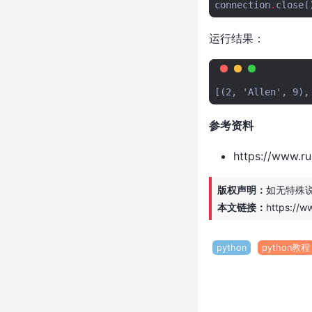
python获取指定目录下面的图片
connection
.
close
(
python使用pyzbar批量识别图片
中的二维码
运行结果：
flask参数传递的几种方式，flask
参数传递详解
在windows系统下使用
powershell激活python虚拟环境
（venv）
参考资料
怕有人动你的电脑？用python写
个人脸识别实时监控
https://www.ru
python使用qrcode库生成二维码
mitmproxy app抓包错误：
版权声明：
如无特殊
Cannot establish TLS with
本文链接：
https://w
client (sni: xxxx.com):
TlsException("SSL handshake
error:
python
python教程
python生成器常见问题及解决方
案
python中的configparser模块