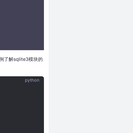
了解sqlite3模块的
python