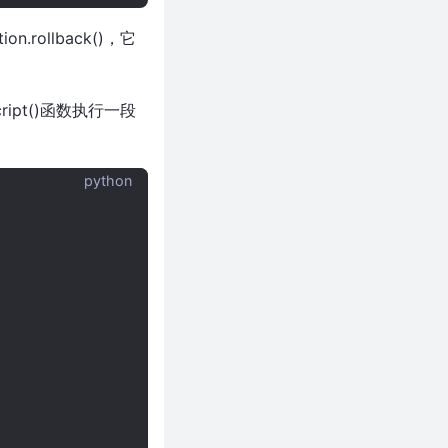
on.rollback()，它
ipt()函数执行一段
python