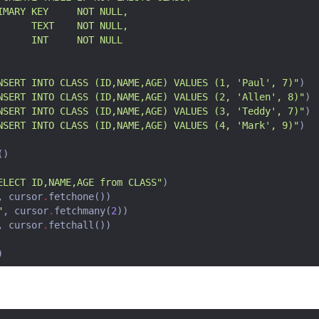
IMARY KEY     NOT NULL,
      TEXT    NOT NULL,
      INT     NOT NULL
NSERT INTO CLASS (ID,NAME,AGE) VALUES (1, 'Paul', 7)"
)
NSERT INTO CLASS (ID,NAME,AGE) VALUES (2, 'Allen', 8)"
)
NSERT INTO CLASS (ID,NAME,AGE) VALUES (3, 'Teddy', 7)"
)
NSERT INTO CLASS (ID,NAME,AGE) VALUES (4, 'Mark', 9)"
)
()
ELECT ID,NAME,AGE from CLASS"
)
,
cursor
.
fetchone
())
"
,
cursor
.
fetchmany
(
2
))
,
cursor
.
fetchall
())
)