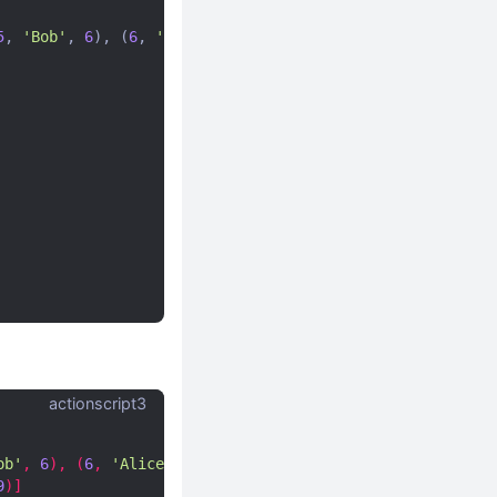
5
,
'Bob'
,
6
),
(
6
,
'Alice'
,
6
),
(
7
,
'Tom'
,
9
)])
actionscript3
ob'
,
6
),
(
6
,
'Alice'
,
6
),
(
7
,
'Tom'
,
9
)]
9
)]