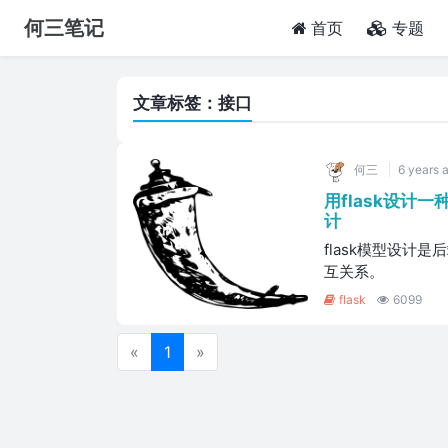
何三笔记
(current)
首页
专题
文章标签：接口
何三
6 years 
用flask设计一
计
flask模型设计
互关系。
flask
6099
«
1
»