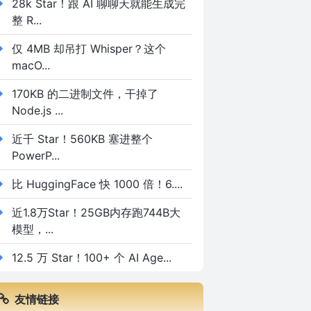
28k Star！跟 AI 聊聊天就能生成完
整 R...
仅 4MB 却吊打 Whisper？这个
macO...
170KB 的二进制文件，干掉了
Node.js ...
近千 Star！560KB 塞进整个
PowerP...
比 HuggingFace 快 1000 倍！6....
近1.8万Star！25GB内存跑744B大
模型，...
12.5 万 Star！100+ 个 AI Age...
友情链接