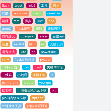
flask
wget
jinja2
工具
脚本
爬虫
archlinux
xterm
selenium
网赚
vim
脚步
游戏
seo
grub2
flask博客
赚钱
赚钱思路
网站建设
openpyxl
excel
百度api
百度
restful
接口
re
人脸识别
语音合成
kite
po
powershell
venv
flask参数传递
pyzbar
二维码识别
css
pyqt
关键词排名
二维码
小鹅通
视频下载
ip
mitmproxy
crypto
you-get
摆地摊
小鹅通音频怎么下载
pip
pip国内镜像推荐
ffprobe
外链发送工具
jinja2全局函数