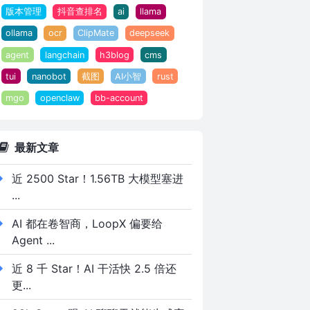
版本管理
抖音查排名
ai
llama
ollama
ocr
ClipMate
deepseek
agent
langchain
h3blog
cms
tui
nanobot
截图
AI小智
rust
mgo
openclaw
bb-account
最新文章
近 2500 Star！1.56TB 大模型塞进
...
AI 都在卷智商，LoopX 偏要给
Agent ...
近 8 千 Star！AI 干活快 2.5 倍还
更...