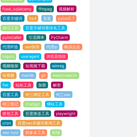
flask_sqlalcemy
ffmpeg
视频解析
百度关键词
bs4
安装
pyton2.7
SEO工具
百度关键词查排名工具
pyinstaller
引流脚本
PyCharm
代理IP池
seo快排
代理ip
模拟点击
loguru
useragent
浏览器指纹
视频嗅探
短视频下载
winreg
短视频
maridb
git
elasticsearch
flet
站长工具
加密
解密
百度工具
何三绑定工具
何三seo
何三笔记
chatgpt
绑站工具
抓包工具
百度推送工具
playwright
cron
百度seo关键词查询工具
seo-tool
拼多多工具
前端