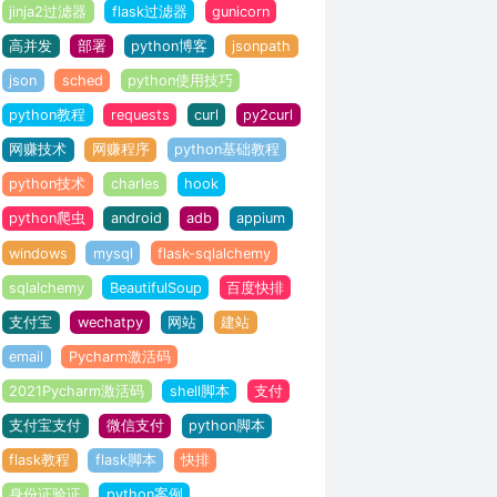
jinja2过滤器
flask过滤器
gunicorn
高并发
部署
python博客
jsonpath
json
sched
python使用技巧
python教程
requests
curl
py2curl
网赚技术
网赚程序
python基础教程
python技术
charles
hook
python爬虫
android
adb
appium
windows
mysql
flask-sqlalchemy
sqlalchemy
BeautifulSoup
百度快排
支付宝
wechatpy
网站
建站
email
Pycharm激活码
2021Pycharm激活码
shell脚本
支付
支付宝支付
微信支付
python脚本
flask教程
flask脚本
快排
身份证验证
python案例