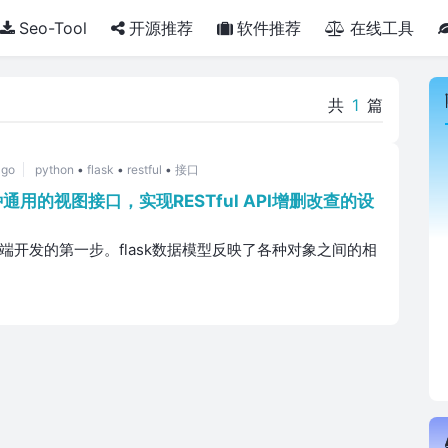
Seo-Tool
开源推荐
软件推荐
在线工具
共
1
篇
ago
python
•
flask
•
restful
•
接口
种通用的视图接口，实现RESTful API增删改查的设
是后端开发的第一步。flask数据模型反映了各种对象之间的相