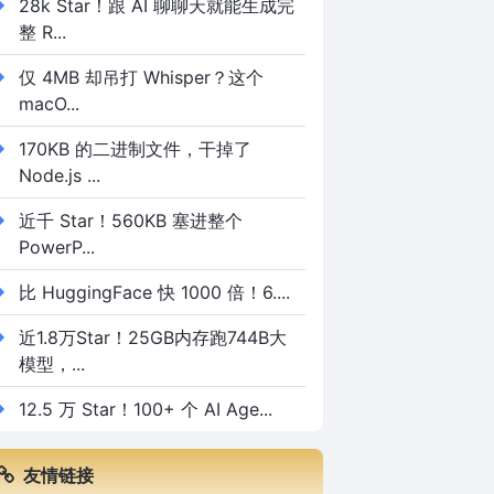
28k Star！跟 AI 聊聊天就能生成完
整 R...
仅 4MB 却吊打 Whisper？这个
macO...
170KB 的二进制文件，干掉了
Node.js ...
近千 Star！560KB 塞进整个
PowerP...
比 HuggingFace 快 1000 倍！6....
近1.8万Star！25GB内存跑744B大
模型，...
12.5 万 Star！100+ 个 AI Age...
友情链接