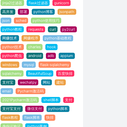
jinja2过滤器
flask过滤器
gunicorn
高并发
部署
python博客
jsonpath
json
sched
python使用技巧
python教程
requests
curl
py2curl
网赚技术
网赚程序
python基础教程
python技术
charles
hook
python爬虫
android
adb
appium
windows
mysql
flask-sqlalchemy
sqlalchemy
BeautifulSoup
百度快排
支付宝
wechatpy
网站
建站
email
Pycharm激活码
2021Pycharm激活码
shell脚本
支付
支付宝支付
微信支付
python脚本
flask教程
flask脚本
快排
身份证验证
python案例