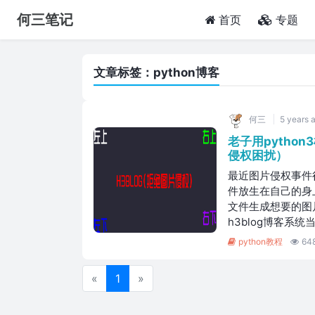
何三笔记
(current)
首页
专题
文章标签：python博客
何三
5 years 
老子用pytho
侵权困扰）
最近图片侵权事件
件放生在自己的身上
文件生成想要的图
h3blog博客系统
python教程
64
«
1
»