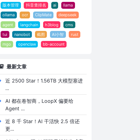
版本管理
抖音查排名
ai
llama
ollama
ocr
ClipMate
deepseek
agent
langchain
h3blog
cms
tui
nanobot
截图
AI小智
rust
mgo
openclaw
bb-account
最新文章
近 2500 Star！1.56TB 大模型塞进
...
AI 都在卷智商，LoopX 偏要给
Agent ...
近 8 千 Star！AI 干活快 2.5 倍还
更...