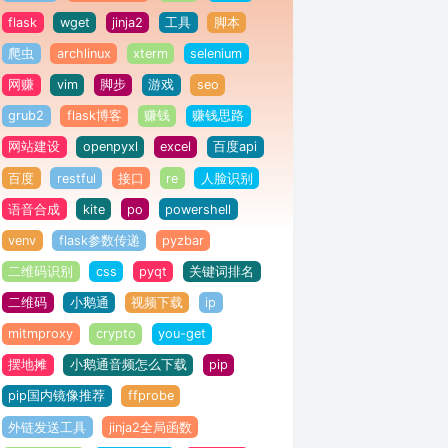
flask
wget
jinja2
工具
脚本
爬虫
archlinux
xterm
selenium
网赚
vim
脚步
游戏
seo
grub2
flask博客
赚钱
赚钱思路
网站建设
openpyxl
excel
百度api
百度
restful
接口
re
人脸识别
语音合成
kite
po
powershell
venv
flask参数传递
pyzbar
二维码识别
css
pyqt
关键词排名
二维码
小鹅通
视频下载
ip
mitmproxy
crypto
you-get
摆地摊
小鹅通音频怎么下载
pip
pip国内镜像推荐
ffprobe
外链发送工具
jinja2全局函数