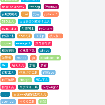
flask_sqlalcemy
ffmpeg
视频解析
百度关键词
bs4
安装
pyton2.7
SEO工具
百度关键词查排名工具
pyinstaller
引流脚本
PyCharm
代理IP池
seo快排
代理ip
模拟点击
loguru
useragent
浏览器指纹
视频嗅探
短视频下载
winreg
短视频
maridb
git
elasticsearch
flet
站长工具
加密
解密
百度工具
何三绑定工具
何三seo
何三笔记
chatgpt
绑站工具
抓包工具
百度推送工具
playwright
cron
百度seo关键词查询工具
seo-tool
拼多多工具
前端