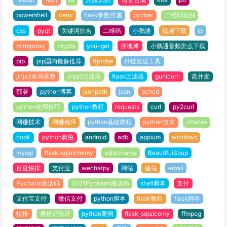
powershell
venv
flask参数传递
pyzbar
二维码识别
css
pyqt
关键词排名
二维码
小鹅通
视频下载
ip
mitmproxy
crypto
you-get
摆地摊
小鹅通音频怎么下载
pip
pip国内镜像推荐
ffprobe
外链发送工具
jinja2全局函数
jinja2过滤器
flask过滤器
gunicorn
高并发
部署
python博客
jsonpath
json
sched
python使用技巧
python教程
requests
curl
py2curl
网赚技术
网赚程序
python基础教程
python技术
charles
hook
python爬虫
android
adb
appium
windows
mysql
flask-sqlalchemy
sqlalchemy
BeautifulSoup
百度快排
支付宝
wechatpy
网站
建站
email
Pycharm激活码
2021Pycharm激活码
shell脚本
支付
支付宝支付
微信支付
python脚本
flask教程
flask脚本
快排
身份证验证
python案例
flask_sqlalcemy
ffmpeg