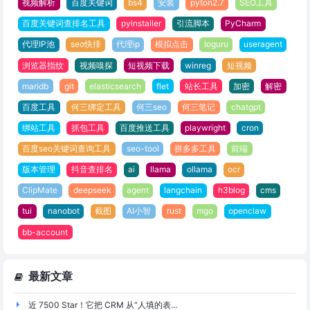
视频解析
百度关键词
bs4
安装
pyton2.7
SEO工具
百度关键词查排名工具
pyinstaller
引流脚本
PyCharm
代理IP池
seo快排
代理ip
模拟点击
loguru
useragent
浏览器指纹
视频嗅探
短视频下载
winreg
短视频
maridb
git
elasticsearch
flet
站长工具
加密
解密
百度工具
何三绑定工具
何三seo
何三笔记
chatgpt
绑站工具
抓包工具
百度推送工具
playwright
cron
百度seo关键词查询工具
seo-tool
拼多多工具
前端
版本管理
抖音查排名
ai
llama
ollama
ocr
ClipMate
deepseek
agent
langchain
h3blog
cms
tui
nanobot
截图
AI小智
rust
mgo
openclaw
bb-account
最新文章
近 7500 Star！它把 CRM 从“人填的表...