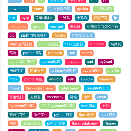
powershell
venv
flask参数传递
pyzbar
二维码识别
css
pyqt
关键词排名
二维码
小鹅通
视频下载
ip
mitmproxy
crypto
you-get
摆地摊
小鹅通音频怎么下载
pip
pip国内镜像推荐
ffprobe
外链发送工具
jinja2全局函数
jinja2过滤器
flask过滤器
gunicorn
高并发
部署
python博客
jsonpath
json
sched
python使用技巧
python教程
requests
curl
py2curl
网赚技术
网赚程序
python基础教程
python技术
charles
hook
python爬虫
android
adb
appium
windows
mysql
flask-sqlalchemy
sqlalchemy
BeautifulSoup
百度快排
支付宝
wechatpy
网站
建站
email
Pycharm激活码
2021Pycharm激活码
shell脚本
支付
支付宝支付
微信支付
python脚本
flask教程
flask脚本
快排
身份证验证
python案例
flask_sqlalcemy
ffmpeg