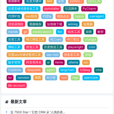
视频解析
百度关键词
bs4
安装
pyton2.7
SEO工具
百度关键词查排名工具
pyinstaller
引流脚本
PyCharm
代理IP池
seo快排
代理ip
模拟点击
loguru
useragent
浏览器指纹
视频嗅探
短视频下载
winreg
短视频
maridb
git
elasticsearch
flet
站长工具
加密
解密
百度工具
何三绑定工具
何三seo
何三笔记
chatgpt
绑站工具
抓包工具
百度推送工具
playwright
cron
百度seo关键词查询工具
seo-tool
拼多多工具
前端
版本管理
抖音查排名
ai
llama
ollama
ocr
ClipMate
deepseek
agent
langchain
h3blog
cms
tui
nanobot
截图
AI小智
rust
mgo
openclaw
bb-account
最新文章
近 7500 Star！它把 CRM 从“人填的表...