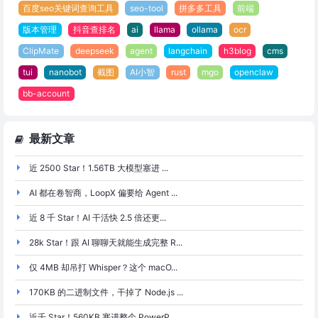
百度seo关键词查询工具
seo-tool
拼多多工具
前端
版本管理
抖音查排名
ai
llama
ollama
ocr
ClipMate
deepseek
agent
langchain
h3blog
cms
tui
nanobot
截图
AI小智
rust
mgo
openclaw
bb-account
最新文章
近 2500 Star！1.56TB 大模型塞进 ...
AI 都在卷智商，LoopX 偏要给 Agent ...
近 8 千 Star！AI 干活快 2.5 倍还更...
28k Star！跟 AI 聊聊天就能生成完整 R...
仅 4MB 却吊打 Whisper？这个 macO...
170KB 的二进制文件，干掉了 Node.js ...
近千 Star！560KB 塞进整个 PowerP...