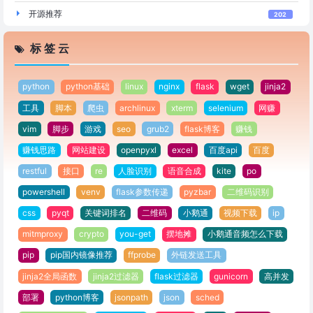
开源推荐
202
标 签 云
python
python基础
linux
nginx
flask
wget
jinja2
工具
脚本
爬虫
archlinux
xterm
selenium
网赚
vim
脚步
游戏
seo
grub2
flask博客
赚钱
赚钱思路
网站建设
openpyxl
excel
百度api
百度
restful
接口
re
人脸识别
语音合成
kite
po
powershell
venv
flask参数传递
pyzbar
二维码识别
css
pyqt
关键词排名
二维码
小鹅通
视频下载
ip
mitmproxy
crypto
you-get
摆地摊
小鹅通音频怎么下载
pip
pip国内镜像推荐
ffprobe
外链发送工具
jinja2全局函数
jinja2过滤器
flask过滤器
gunicorn
高并发
部署
python博客
jsonpath
json
sched