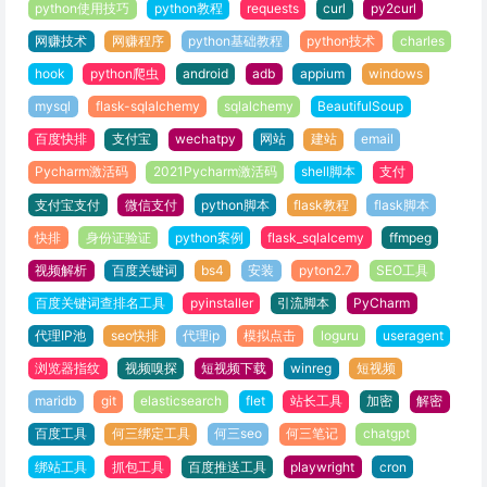
python使用技巧
python教程
requests
curl
py2curl
网赚技术
网赚程序
python基础教程
python技术
charles
hook
python爬虫
android
adb
appium
windows
mysql
flask-sqlalchemy
sqlalchemy
BeautifulSoup
百度快排
支付宝
wechatpy
网站
建站
email
Pycharm激活码
2021Pycharm激活码
shell脚本
支付
支付宝支付
微信支付
python脚本
flask教程
flask脚本
快排
身份证验证
python案例
flask_sqlalcemy
ffmpeg
视频解析
百度关键词
bs4
安装
pyton2.7
SEO工具
百度关键词查排名工具
pyinstaller
引流脚本
PyCharm
代理IP池
seo快排
代理ip
模拟点击
loguru
useragent
浏览器指纹
视频嗅探
短视频下载
winreg
短视频
maridb
git
elasticsearch
flet
站长工具
加密
解密
百度工具
何三绑定工具
何三seo
何三笔记
chatgpt
绑站工具
抓包工具
百度推送工具
playwright
cron