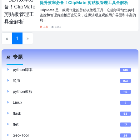
提升效率必备！ClipMate 剪贴板管理工具全解析
ClipMate 是一款现代化的剪贴板管理工具，它能够帮助您实时
监控和管理剪贴板历史记录，提供清晰直观的用户界面和丰富的
功...
工具
4253
«
1
»
专题
python脚本
138
爬虫
153
python教程
115
Linux
7
flask
53
flet
17
Seo-Tool
25