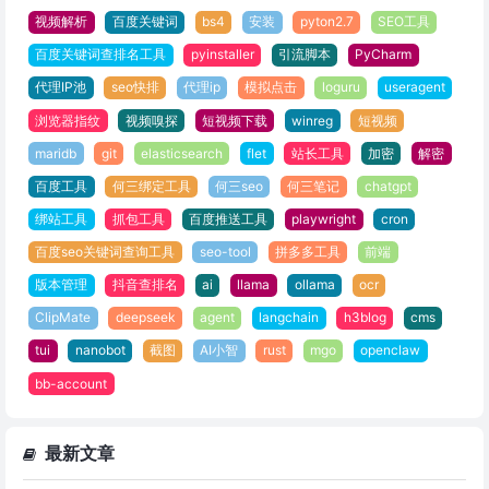
视频解析
百度关键词
bs4
安装
pyton2.7
SEO工具
百度关键词查排名工具
pyinstaller
引流脚本
PyCharm
代理IP池
seo快排
代理ip
模拟点击
loguru
useragent
浏览器指纹
视频嗅探
短视频下载
winreg
短视频
maridb
git
elasticsearch
flet
站长工具
加密
解密
百度工具
何三绑定工具
何三seo
何三笔记
chatgpt
绑站工具
抓包工具
百度推送工具
playwright
cron
百度seo关键词查询工具
seo-tool
拼多多工具
前端
版本管理
抖音查排名
ai
llama
ollama
ocr
ClipMate
deepseek
agent
langchain
h3blog
cms
tui
nanobot
截图
AI小智
rust
mgo
openclaw
bb-account
最新文章