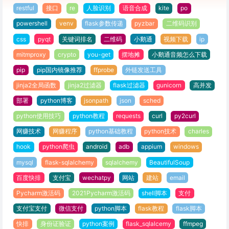
restful
接口
re
人脸识别
语音合成
kite
po
powershell
venv
flask参数传递
pyzbar
二维码识别
css
pyqt
关键词排名
二维码
小鹅通
视频下载
ip
mitmproxy
crypto
you-get
摆地摊
小鹅通音频怎么下载
pip
pip国内镜像推荐
ffprobe
外链发送工具
jinja2全局函数
jinja2过滤器
flask过滤器
gunicorn
高并发
部署
python博客
jsonpath
json
sched
python使用技巧
python教程
requests
curl
py2curl
网赚技术
网赚程序
python基础教程
python技术
charles
hook
python爬虫
android
adb
appium
windows
mysql
flask-sqlalchemy
sqlalchemy
BeautifulSoup
百度快排
支付宝
wechatpy
网站
建站
email
Pycharm激活码
2021Pycharm激活码
shell脚本
支付
支付宝支付
微信支付
python脚本
flask教程
flask脚本
快排
身份证验证
python案例
flask_sqlalcemy
ffmpeg