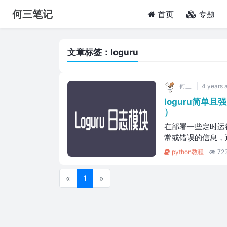
何三笔记
(current)
首页
专题
文章标签：loguru
何三
4 years 
loguru简单
）
在部署一些定时运
常或错误的信息，
python教程
72
«
1
»