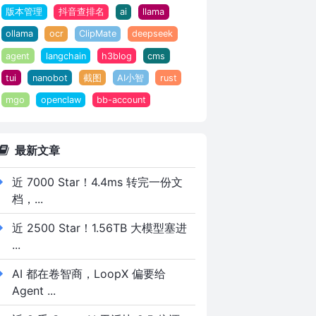
版本管理
抖音查排名
ai
llama
ollama
ocr
ClipMate
deepseek
agent
langchain
h3blog
cms
tui
nanobot
截图
AI小智
rust
mgo
openclaw
bb-account
最新文章
近 7000 Star！4.4ms 转完一份文
档，...
近 2500 Star！1.56TB 大模型塞进
...
AI 都在卷智商，LoopX 偏要给
Agent ...