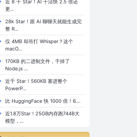
近 8 千 Star！AI 干活快 2.5 倍还
更...
28k Star！跟 AI 聊聊天就能生成完
整 R...
仅 4MB 却吊打 Whisper？这个
macO...
170KB 的二进制文件，干掉了
Node.js ...
近千 Star！560KB 塞进整个
PowerP...
比 HuggingFace 快 1000 倍！6....
近1.8万Star！25GB内存跑744B大
模型，...