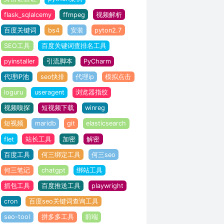
flask_sqlalcemy
ffmpeg
视频解析
百度关键词
bs4
安装
pyton2.7
SEO工具
百度关键词查排名工具
pyinstaller
引流脚本
PyCharm
代理IP池
seo快排
代理ip
模拟点击
loguru
useragent
浏览器指纹
视频嗅探
短视频下载
winreg
短视频
maridb
git
elasticsearch
flet
站长工具
加密
解密
百度工具
何三绑定工具
何三seo
何三笔记
chatgpt
绑站工具
抓包工具
百度推送工具
playwright
cron
百度seo关键词查询工具
seo-tool
拼多多工具
前端