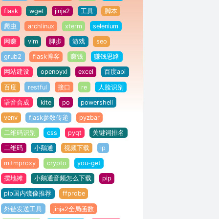
flask
wget
jinja2
工具
脚本
爬虫
archlinux
xterm
selenium
网赚
vim
脚步
游戏
seo
grub2
flask博客
赚钱
赚钱思路
网站建设
openpyxl
excel
百度api
百度
restful
接口
re
人脸识别
语音合成
kite
po
powershell
venv
flask参数传递
pyzbar
二维码识别
css
pyqt
关键词排名
二维码
小鹅通
视频下载
ip
mitmproxy
crypto
you-get
摆地摊
小鹅通音频怎么下载
pip
pip国内镜像推荐
ffprobe
外链发送工具
jinja2全局函数