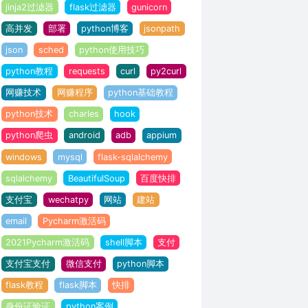
jinja2过滤器
flask过滤器
gunicorn
高并发
部署
python博客
jsonpath
json
sched
python使用技巧
python教程
requests
curl
py2curl
网赚技术
网赚程序
python基础教程
python技术
charles
hook
python爬虫
android
adb
appium
windows
mysql
flask-sqlalchemy
sqlalchemy
BeautifulSoup
百度快排
支付宝
wechatpy
网站
建站
email
Pycharm激活码
2021Pycharm激活码
shell脚本
支付
支付宝支付
微信支付
python脚本
flask教程
flask脚本
快排
身份证验证
python案例