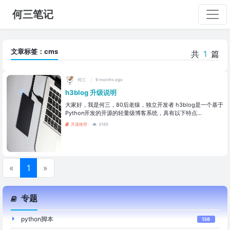
何三笔记
文章标签：cms
共
1
篇
何三
9 months ago
h3blog 升级说明
大家好，我是何三，80后老猿，独立开发者 h3blog是一个基于
Python开发的开源的轻量级博客系统，具有以下特点...
开源推荐
3185
«
1
»
专题
python脚本
138