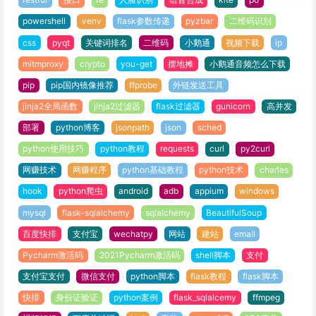
powershell
venv
flask参数传递
pyzbar
二维码识别
css
pyqt
关键词排名
二维码
小鹅通
视频下载
ip
mitmproxy
crypto
you-get
摆地摊
小鹅通音频怎么下载
pip
pip国内镜像推荐
ffprobe
外链发送工具
jinja2全局函数
jinja2过滤器
flask过滤器
gunicorn
高并发
部署
python博客
jsonpath
json
sched
python使用技巧
python教程
requests
curl
py2curl
网赚技术
网赚程序
python基础教程
python技术
charles
hook
python爬虫
android
adb
appium
windows
mysql
flask-sqlalchemy
sqlalchemy
BeautifulSoup
百度快排
支付宝
wechatpy
网站
建站
email
Pycharm激活码
2021Pycharm激活码
shell脚本
支付
支付宝支付
微信支付
python脚本
flask教程
flask脚本
快排
身份证验证
python案例
flask_sqlalcemy
ffmpeg