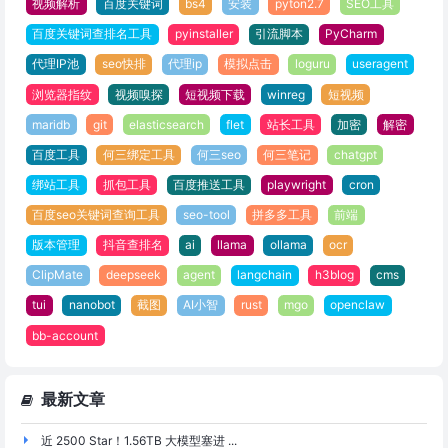
视频解析
百度关键词
bs4
安装
pyton2.7
SEO工具
百度关键词查排名工具
pyinstaller
引流脚本
PyCharm
代理IP池
seo快排
代理ip
模拟点击
loguru
useragent
浏览器指纹
视频嗅探
短视频下载
winreg
短视频
maridb
git
elasticsearch
flet
站长工具
加密
解密
百度工具
何三绑定工具
何三seo
何三笔记
chatgpt
绑站工具
抓包工具
百度推送工具
playwright
cron
百度seo关键词查询工具
seo-tool
拼多多工具
前端
版本管理
抖音查排名
ai
llama
ollama
ocr
ClipMate
deepseek
agent
langchain
h3blog
cms
tui
nanobot
截图
AI小智
rust
mgo
openclaw
bb-account
最新文章
近 2500 Star！1.56TB 大模型塞进 ...