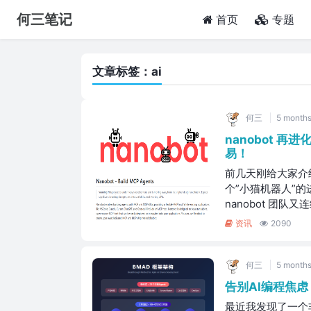
何三笔记
(current)
首页
专题
文章标签：ai
何三
5 months
nanobot 再进
易！
前几天刚给大家介绍了
个”小猫机器人”的
nanobot 团队又
资讯
2090
何三
5 months
告别AI编程焦虑
最近我发现了一个非常有