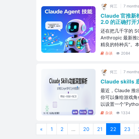
何三
7 months
Claude 官推新框
2.0 的正确打开
还在把几千字的 SO
Anthropic 最新
精良的特种兵”。
杂谈
2084
何三
7 months
Claude skil
最近，Claude 
你可以像给游戏角色
以设置一个“Pyth
杂谈
1334
«
1
2
…
20
21
22
23