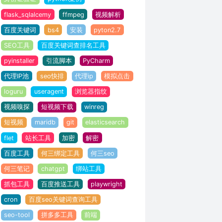
flask_sqlalcemy
ffmpeg
视频解析
百度关键词
bs4
安装
pyton2.7
SEO工具
百度关键词查排名工具
pyinstaller
引流脚本
PyCharm
代理IP池
seo快排
代理ip
模拟点击
loguru
useragent
浏览器指纹
视频嗅探
短视频下载
winreg
短视频
maridb
git
elasticsearch
flet
站长工具
加密
解密
百度工具
何三绑定工具
何三seo
何三笔记
chatgpt
绑站工具
抓包工具
百度推送工具
playwright
cron
百度seo关键词查询工具
seo-tool
拼多多工具
前端