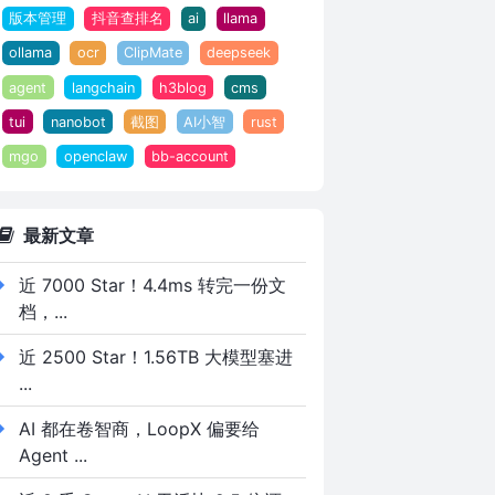
版本管理
抖音查排名
ai
llama
ollama
ocr
ClipMate
deepseek
agent
langchain
h3blog
cms
tui
nanobot
截图
AI小智
rust
mgo
openclaw
bb-account
最新文章
近 7000 Star！4.4ms 转完一份文
档，...
近 2500 Star！1.56TB 大模型塞进
...
AI 都在卷智商，LoopX 偏要给
Agent ...