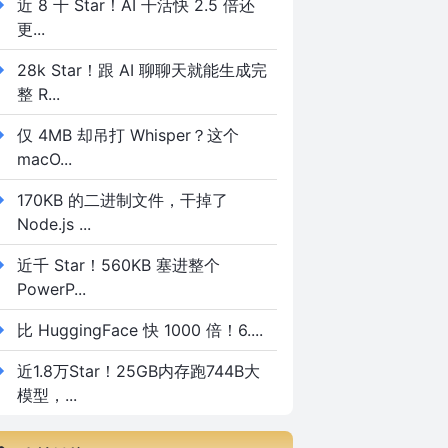
近 8 千 Star！AI 干活快 2.5 倍还
更...
28k Star！跟 AI 聊聊天就能生成完
整 R...
仅 4MB 却吊打 Whisper？这个
macO...
170KB 的二进制文件，干掉了
Node.js ...
近千 Star！560KB 塞进整个
PowerP...
比 HuggingFace 快 1000 倍！6....
近1.8万Star！25GB内存跑744B大
模型，...