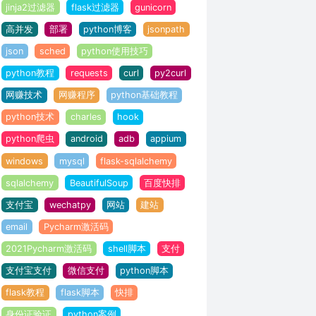
jinja2过滤器
flask过滤器
gunicorn
高并发
部署
python博客
jsonpath
json
sched
python使用技巧
python教程
requests
curl
py2curl
网赚技术
网赚程序
python基础教程
python技术
charles
hook
python爬虫
android
adb
appium
windows
mysql
flask-sqlalchemy
sqlalchemy
BeautifulSoup
百度快排
支付宝
wechatpy
网站
建站
email
Pycharm激活码
2021Pycharm激活码
shell脚本
支付
支付宝支付
微信支付
python脚本
flask教程
flask脚本
快排
身份证验证
python案例