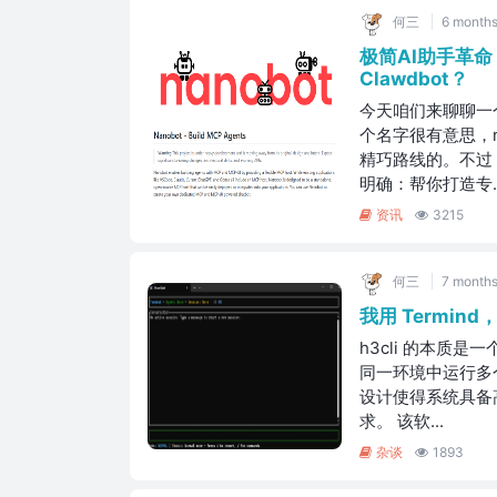
何三
6 months
极简AI助手革命
Clawdbot？
今天咱们来聊聊一个
个名字很有意思，n
精巧路线的。不过
明确：帮你打造专..
资讯
3215
何三
7 months
我用 Termind
h3cli 的本质是
同一环境中运行多
设计使得系统具备
求。 该软...
杂谈
1893