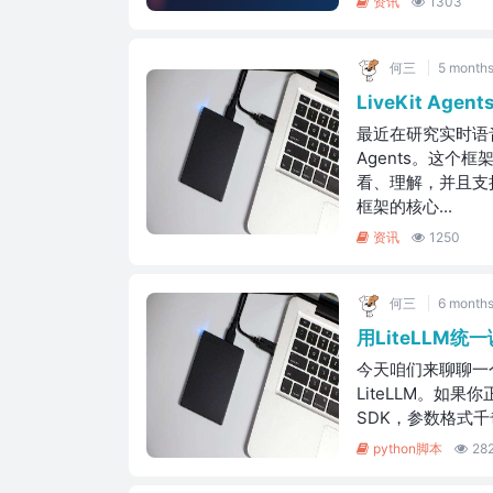
资讯
1303
何三
5 months
LiveKit Ag
最近在研究实时语音
Agents。这个
看、理解，并且支
框架的核心...
资讯
1250
何三
6 months
用LiteLLM统
今天咱们来聊聊一
LiteLLM。如
SDK，参数格式千
python脚本
28