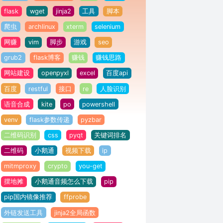
flask
wget
jinja2
工具
脚本
爬虫
archlinux
xterm
selenium
网赚
vim
脚步
游戏
seo
grub2
flask博客
赚钱
赚钱思路
网站建设
openpyxl
excel
百度api
百度
restful
接口
re
人脸识别
语音合成
kite
po
powershell
venv
flask参数传递
pyzbar
二维码识别
css
pyqt
关键词排名
二维码
小鹅通
视频下载
ip
mitmproxy
crypto
you-get
摆地摊
小鹅通音频怎么下载
pip
pip国内镜像推荐
ffprobe
外链发送工具
jinja2全局函数