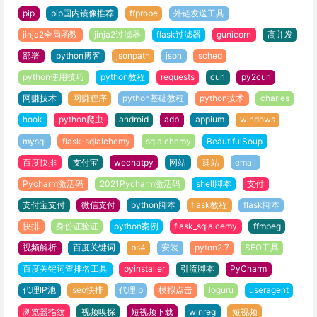
pip
pip国内镜像推荐
ffprobe
外链发送工具
jinja2全局函数
jinja2过滤器
flask过滤器
gunicorn
高并发
部署
python博客
jsonpath
json
sched
python使用技巧
python教程
requests
curl
py2curl
网赚技术
网赚程序
python基础教程
python技术
charles
hook
python爬虫
android
adb
appium
windows
mysql
flask-sqlalchemy
sqlalchemy
BeautifulSoup
百度快排
支付宝
wechatpy
网站
建站
email
Pycharm激活码
2021Pycharm激活码
shell脚本
支付
支付宝支付
微信支付
python脚本
flask教程
flask脚本
快排
身份证验证
python案例
flask_sqlalcemy
ffmpeg
视频解析
百度关键词
bs4
安装
pyton2.7
SEO工具
百度关键词查排名工具
pyinstaller
引流脚本
PyCharm
代理IP池
seo快排
代理ip
模拟点击
loguru
useragent
浏览器指纹
视频嗅探
短视频下载
winreg
短视频