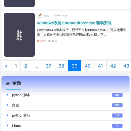
何三
4 years ago
windows系统 chromedriver.exe 驱动安装
Selenium3.8版本以后，已经不支持PhanTomJS了,可以使用谷
歌，火狐的无头浏览器来代替PhanTomJS，下...
爬虫
4458
«
1
2
…
37
38
39
40
41
42
43
专题
python脚本
138
爬虫
153
python教程
115
Linux
7