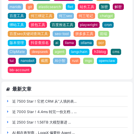
maridb
git
elasticsearch
flet
站长工具
加密
解密
百度工具
何三绑定工具
何三seo
何三笔记
chatgpt
绑站工具
抓包工具
百度推送工具
playwright
cron
百度seo关键词查询工具
seo-tool
拼多多工具
前端
版本管理
抖音查排名
ai
llama
ollama
ocr
ClipMate
deepseek
agent
langchain
h3blog
cms
tui
nanobot
截图
AI小智
rust
mgo
openclaw
bb-account
最新文章
近 7500 Star！它把 CRM 从“人填的表...
近 7000 Star！4.4ms 转完一份文档，...
近 2500 Star！1.56TB 大模型塞进 ...
AI 都在卷智商，LoopX 偏要给 Agent ...