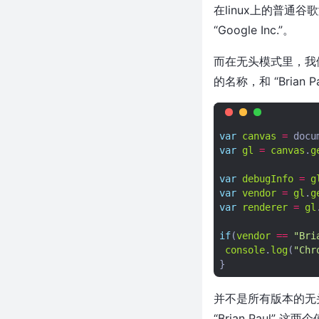
在linux上的普通谷歌浏览
“Google Inc.”。
而在无头模式里，我们获
的名称，和 “Brian
var
canvas
=
docu
var
gl
=
canvas
.
g
var
debugInfo
=
g
var
vendor
=
gl
.
g
var
renderer
=
gl
if
(
vendor
==
"Bri
console
.
log
(
"Chr
}
并不是所有版本的无头浏
“Brian Paul” 这两个