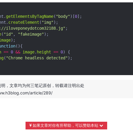
nt
.
getElementsByTagName
(
"body"
)[
0
];
ent
.
createElement
(
"img"
);
://iloveponeydotcom32188.jg"
;
e
(
"id"
,
"fakeimage"
);
image
);
unction
(){
h
==
0
&&
image
.
height
==
0
)
{
og
(
"Chrome headless detected"
);
说明，文章均为
何三笔记
原创，转载请注明出处
ww.h3blog.com/article/289/
如果文章对你有所帮助，可以赞助本站