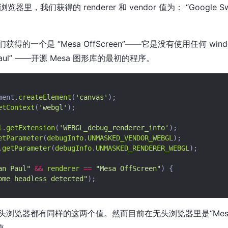
器里，我们获得的 renderer 和 vendor 值为： “Google Swif
得的一个是 “Mesa OffScreen”——它是没有使用任何 win
 Paul” ——开源 Mesa 图形库的最初的程序。
ment
.
createElement
(
'canvas'
);
etContext
(
'webgl'
);
l
.
getExtension
(
'WEBGL_debug_renderer_info'
);
etParameter
(
debugInfo
.
UNMASKED_VENDOR_WEBGL
);
.
getParameter
(
debugInfo
.
UNMASKED_RENDERER_WEBGL
);
an Paul"
&&
renderer
==
"Mesa OffScreen"
)
{
ome headless detected"
);
览器都有同样的这两个值。然而目前在无头浏览器里是“Mesa Off
值