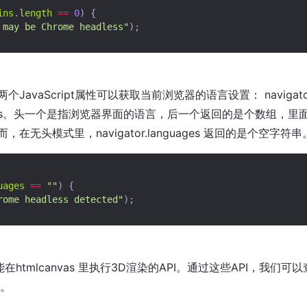
ins
.
length
==
0
)
{
 may be Chrome headless"
);
avaScript属性可以获取当前浏览器的语言设置： navigator.l
anguages。头一个是指浏览器界面的语言，后一个返回的是个数组
在无头模式里，navigator.languages 返回的是个空字符串
uages
==
""
)
{
rome headless detected"
);
能在htmlcanvas 里执行3D渲染的API。通过这些API，我们
 。