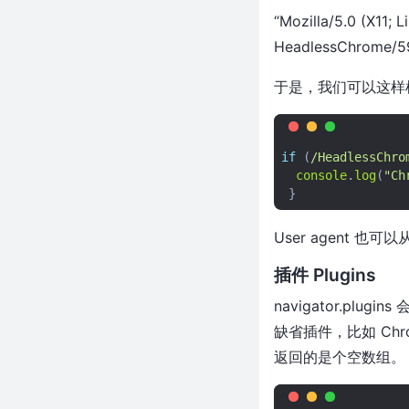
python3 随机代理
“Mozilla/5.0 (X11; 
常用的浏览器请求头User-Agent
HeadlessChrome/59.
使用python从网络获取代理ip
于是，我们可以这样检
使用python 加代理刷流量
一个靠爬虫赚钱的思路
10 个爬虫工程师必备的工具
if
(
/HeadlessChro
python 我的爬虫工具类
console
.
log
(
"Ch
python 通过ip138接口实现ip或
}
域名查询
python 抓取bing主页所有背景图
User agent 也
片
插件 Plugins
python下载神通板砖有声版
navigator.p
缺省插件，比如 Chrom
返回的是个空数组。