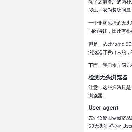
除了之前提到的两种
遇到Web页面禁用鼠标右键操作
爬虫，或伪装访问量
时，该如何解禁？
Charles-模拟弱网环境
一个非常流行的无头浏
Charles-抓取https请求
同的特征，因此有很
百度搜索有接口api吗？百度搜索
常用api有哪些？
但是，从chrome
python使用mitmproxy抓取抖音
浏览器开发出来的，
视频的思路
下面，我们将介绍几
使用python正则表达式抓取网页
中的手机号码
检测无头浏览器
python requests库cookies的使
用
注意：这些方法只是在四
python爬虫 - js获取元素的
浏览器。
xpath
User agent
说点俗的--如何利用Python爬虫
技术挣钱
先介绍使用做最常见的一种
python爬虫从入门，10分钟就够
59无头浏览器的User
了