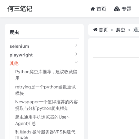
何三笔记
(current)
首页
专题
首页
爬虫
通
爬虫
selenium
playwright
其他
Python爬虫库推荐，建议收藏留
用
retrying是一个python函数重试
模块
Newspaper一个值得推荐的内容
提取与分析python爬虫框架
爬虫通用手机浏览器的User-
Agent汇总
利用adsl拨号服务器VPS构建代
理IP池