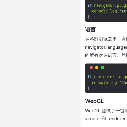
if
(
navigator
.
plug
console
.
log
(
"It
}
语言
在谷歌浏览器里，有两个J
navigator.l
的所有次选语言。然而，
if
(
navigator
.
lang
console
.
log
(
"Ch
}
WebGL
WebGL 提供了一组
vendor 和 renderer