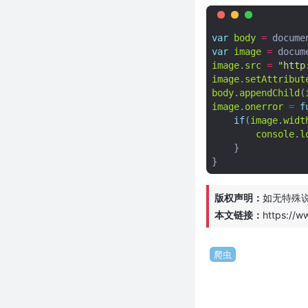
var
body
=
docume
var
image
=
docum
image
.
src
=
"http
image
.
setAttribut
body
.
appendChild
(
image
.
onerror
=
f
if
(
image
.
widt
console
.
l
}
}
版权声明：
如无特殊
本文链接：
https://w
爬虫