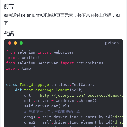
前言
如何通过selenium实现拖拽页面元素，接下来直接上代码，如
下：
代码
python
from
selenium
import
webdriver
import
unittest
from
selenium.webdriver
import
ActionChains
import
time
class
Test_dragpage
(
unittest
.
TestCase
):
def
test_dragpageElement
(
self
):
url
=
'http://jqueryui.com/resources/demos/dr
self
.
driver
=
webdriver
.
Chrome
()
self
.
driver
.
get
(
url
)
# 获取第一，二，三能拖拽的元素
drag1
=
self
.
driver
.
find_element_by_id
(
'dragg
drag2
=
self
.
driver
.
find_element_by_id
(
'dragg