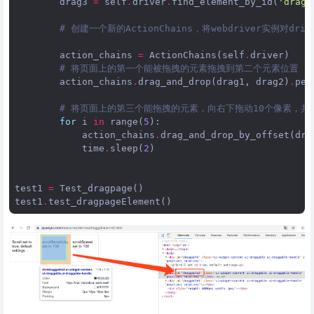
drag3
=
self
.
driver
.
find_element_by_id
(
'dragg
# 创建一个新的ActionChains，将webdriver实例对d
action_chains
=
ActionChains
(
self
.
driver
)
# 将页面上的第一个能被拖拽的元素拖拽到第二个元素位置
action_chains
.
drag_and_drop
(
drag1
,
drag2
)
.
per
# 将页面上的第三个能拖拽的元素，向右下拖动10个像素，共
for
i
in
range
(
5
):
action_chains
.
drag_and_drop_by_offset
(
dra
time
.
sleep
(
2
)
test1
=
Test_dragpage
()
test1
.
test_dragpageElement
()