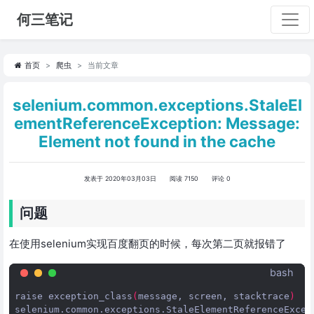
何三笔记
首页
爬虫
当前文章
selenium.common.exceptions.StaleEl
ementReferenceException: Message:
Element not found in the cache
发表于 2020年03月03日
阅读 7150
评论 0
问题
在使用selenium实现百度翻页的时候，每次第二页就报错了
bash
raise
exception_class
(
message,
screen,
stacktrace
)
selenium.common.exceptions.StaleElementReferenceExcep