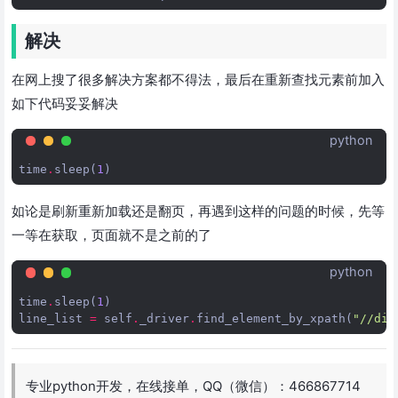
解决
在网上搜了很多解决方案都不得法，最后在重新查找元素前加入
如下代码妥妥解决
python
time
.
sleep
(
1
)
如论是刷新重新加载还是翻页，再遇到这样的问题的时候，先等
一等在获取，页面就不是之前的了
python
time
.
sleep
(
1
)
line_list
=
self
.
_driver
.
find_element_by_xpath
(
"//div
专业python开发，在线接单，QQ（微信）：466867714