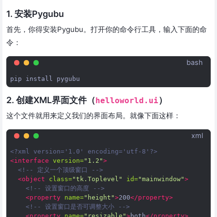
1. 安装Pygubu
首先，你得安装Pygubu。打开你的命令行工具，输入下面的命
令：
bash
pip
install
2. 创建XML界面文件（
）
helloworld.ui
这个文件就用来定义我们的界面布局。就像下面这样：
xml
<?xml version='1.0' encoding='utf-8'?>
<interface
version=
"1.2"
>
<!-- 定义一个顶级窗口 -->
<object
class=
"tk.Toplevel"
id=
"mainwindow"
>
<!-- 设置窗口的高度 -->
<property
name=
"height"
>
200
</property>
<!-- 设置窗口是否可调整大小 -->
<property
name=
"resizable"
>
both
</property>