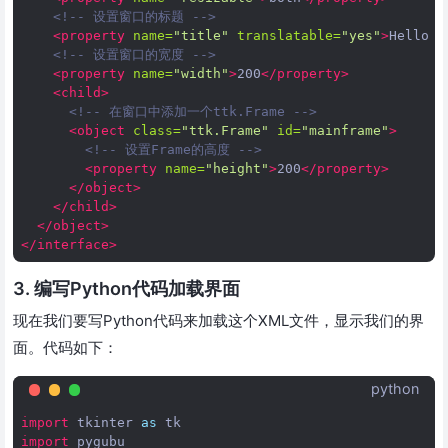
<!-- 设置窗口的标题 -->
<property
name=
"title"
translatable=
"yes"
>
Hello
W
<!-- 设置窗口的宽度 -->
<property
name=
"width"
>
200
</property>
<child>
<!-- 在窗口中添加一个ttk.Frame -->
<object
class=
"ttk.Frame"
id=
"mainframe"
>
<!-- 设置Frame的高度 -->
<property
name=
"height"
>
200
</property>
</object>
</child>
</object>
</interface>
3. 编写Python代码加载界面
现在我们要写Python代码来加载这个XML文件，显示我们的界
面。代码如下：
python
import
tkinter
as
tk
import
pygubu