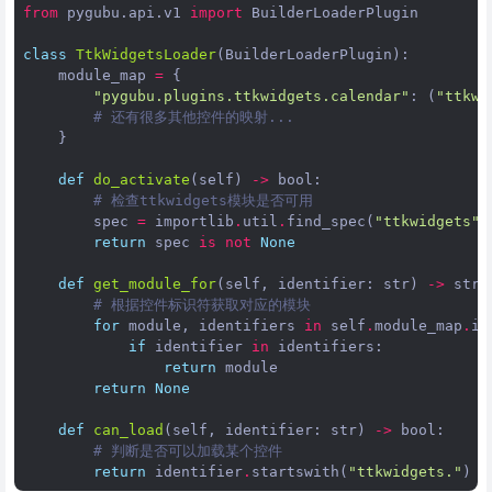
from
pygubu.api.v1
import
BuilderLoaderPlugin
class
TtkWidgetsLoader
(
BuilderLoaderPlugin
):
module_map
=
{
"pygubu.plugins.ttkwidgets.calendar"
:
(
"ttkwi
# 还有很多其他控件的映射...
}
def
do_activate
(
self
)
->
bool
:
# 检查ttkwidgets模块是否可用
spec
=
importlib
.
util
.
find_spec
(
"ttkwidgets"
)
return
spec
is
not
None
def
get_module_for
(
self
,
identifier
:
str
)
->
str
:
# 根据控件标识符获取对应的模块
for
module
,
identifiers
in
self
.
module_map
.
it
if
identifier
in
identifiers
:
return
module
return
None
def
can_load
(
self
,
identifier
:
str
)
->
bool
:
# 判断是否可以加载某个控件
return
identifier
.
startswith
(
"ttkwidgets."
)