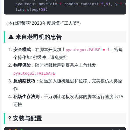
pyautogui
.
moveTo
(
x
+
random
.
randint
(
-
5
,
5
),
y
+
ra
time
.
sleep
(
58
)
（本代码荣获"2023年度最懂打工人奖"）
⚠️ 来自老司机的忠告
安全模式
：在脚本开头加上
，给每
pyautogui.PAUSE = 1
个操作加1秒缓冲，避免失控
物理保险
：随时把鼠标甩到屏幕左上角触发
pyautogui.FAILSAFE
反侦察技巧
：适当加入随机延迟和位移，完美模仿人类操
作
职场生存法则
：千万别让老板发现你的脚本运行速度比TA
还快
?️ 安装与配置