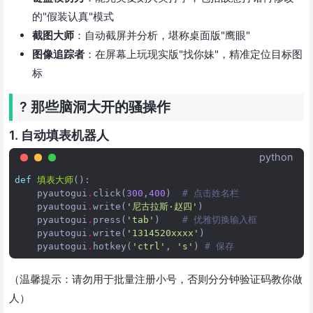
的"假装认真"模式
截图大师
：自动截屏并分析，堪称桌面版"鹰眼"
图像追踪者
：在屏幕上玩现实版"找你妹"，精准定位目标图
标
? 那些脑洞大开的骚操作
1. 自动填表机器人
python
def
填表大师
():
pyautogui
.
click
(
300
,
400
)
# 点击姓名栏
pyautogui
.
write
(
'尼古拉斯·赵四'
)
pyautogui
.
press
(
'tab'
)
# 优雅切换输入框
pyautogui
.
write
(
'1314520xxxx'
)
pyautogui
.
hotkey
(
'ctrl'
,
's'
)
# 保存
（温馨提示：请勿用于批量注册小号，否则分分钟验证码教你做
人）