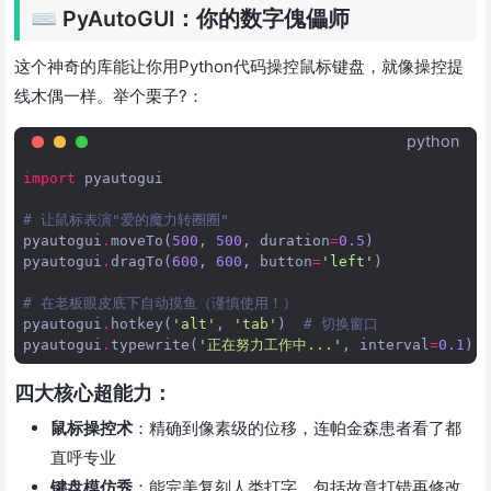
⌨️ PyAutoGUI：你的数字傀儡师
这个神奇的库能让你用Python代码操控鼠标键盘，就像操控提
线木偶一样。举个栗子?：
python
import
pyautogui
# 让鼠标表演"爱的魔力转圈圈"
pyautogui
.
moveTo
(
500
,
500
,
duration
=
0.5
)
pyautogui
.
dragTo
(
600
,
600
,
button
=
'left'
)
# 在老板眼皮底下自动摸鱼（谨慎使用！）
pyautogui
.
hotkey
(
'alt'
,
'tab'
)
# 切换窗口
pyautogui
.
typewrite
(
'正在努力工作中...'
,
interval
=
0.1
)
四大核心超能力：
鼠标操控术
：精确到像素级的位移，连帕金森患者看了都
直呼专业
键盘模仿秀
：能完美复刻人类打字，包括故意打错再修改