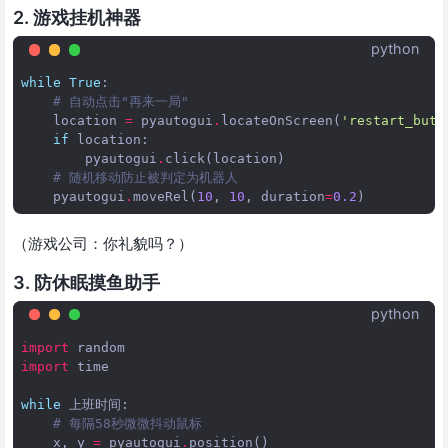
2. 游戏挂机神器
python
while
True
:
# 自动点击"再来一局"
location
=
pyautogui
.
locateOnScreen
(
'restart_butt
if
location
:
pyautogui
.
click
(
location
)
# 随机移动防止被判定为机器人
pyautogui
.
moveRel
(
10
,
10
,
duration
=
0.2
)
（游戏公司：你礼貌吗？）
3. 防休眠摸鱼助手
python
import
random
import
time
while
上班时间
:
# 每隔58秒微微抖动鼠标
x
,
y
=
pyautogui
.
position
()