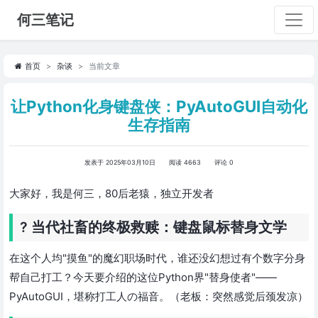
何三笔记
首页
杂谈
当前文章
让Python化身键盘侠：PyAutoGUI自动化
生存指南
发表于 2025年03月10日
阅读 4663
评论 0
大家好，我是何三，80后老猿，独立开发者
? 当代社畜的终极救赎：键盘鼠标替身文学
在这个人均"摸鱼"的魔幻职场时代，谁还没幻想过有个数字分身
帮自己打工？今天要介绍的这位Python界"替身使者"——
PyAutoGUI，堪称打工人の福音。（老板：突然感觉后颈发凉）